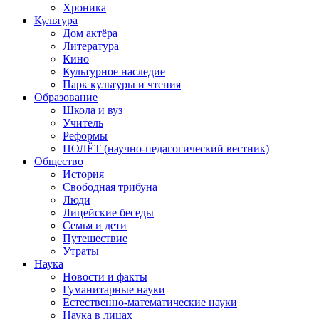
Хроника
Культура
Дом актёра
Литература
Кино
Культурное наследие
Парк культуры и чтения
Образование
Школа и вуз
Учитель
Реформы
ПОЛЁТ (научно-педагогический вестник)
Общество
История
Свободная трибуна
Люди
Лицейские беседы
Семья и дети
Путешествие
Утраты
Наука
Новости и факты
Гуманитарные науки
Естественно-математические науки
Наука в лицах