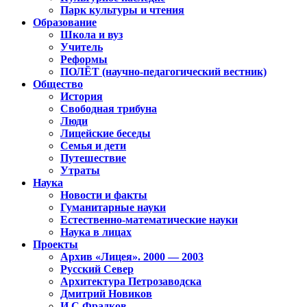
Парк культуры и чтения
Образование
Школа и вуз
Учитель
Реформы
ПОЛЁТ (научно-педагогический вестник)
Общество
История
Свободная трибуна
Люди
Лицейские беседы
Семья и дети
Путешествие
Утраты
Наука
Новости и факты
Гуманитарные науки
Естественно-математические науки
Наука в лицах
Проекты
Архив «Лицея». 2000 — 2003
Русский Север
Архитектура Петрозаводска
Дмитрий Новиков
И.С.Фрадков