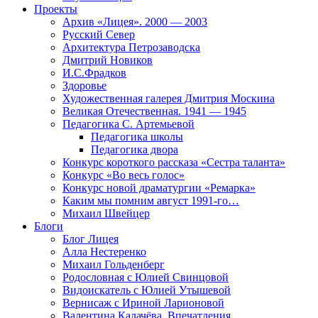
Проекты
Архив «Лицея». 2000 — 2003
Русский Север
Архитектура Петрозаводска
Дмитрий Новиков
И.С.Фрадков
Здоровье
Художественная галерея Дмитрия Москина
Великая Отечественная. 1941 — 1945
Педагогика С. Артемьевой
Педагогика школы
Педагогика двора
Конкурс короткого рассказа «Сестра таланта»
Конкурс «Во весь голос»
Конкурс новой драматургии «Ремарка»
Каким мы помним август 1991-го…
Михаил Швейцер
Блоги
Блог Лицея
Алла Нестеренко
Михаил Гольденберг
Родословная с Юлией Свинцовой
Видоискатель с Юлией Утышевой
Вернисаж с Ириной Ларионовой
Валентина Калачёва. Впечатления