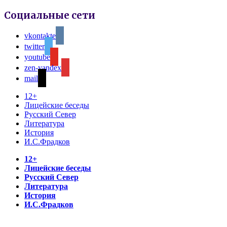
Социальные сети
vkontakte
twitter
youtube
zen-yandex
mail
12+
Лицейские беседы
Русский Север
Литература
История
И.С.Фрадков
12+
Лицейские беседы
Русский Север
Литература
История
И.С.Фрадков