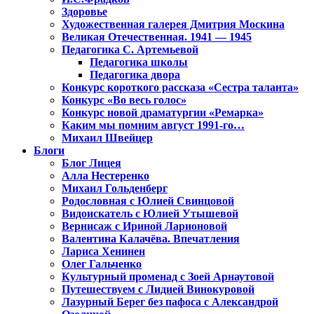
Здоровье
Художественная галерея Дмитрия Москина
Великая Отечественная. 1941 — 1945
Педагогика С. Артемьевой
Педагогика школы
Педагогика двора
Конкурс короткого рассказа «Сестра таланта»
Конкурс «Во весь голос»
Конкурс новой драматургии «Ремарка»
Каким мы помним август 1991-го…
Михаил Швейцер
Блоги
Блог Лицея
Алла Нестеренко
Михаил Гольденберг
Родословная с Юлией Свинцовой
Видоискатель с Юлией Утышевой
Вернисаж с Ириной Ларионовой
Валентина Калачёва. Впечатления
Лариса Хенинен
Олег Гальченко
Культурный променад с Зоей Арнаутовой
Путешествуем с Лидией Винокуровой
Лазурный Берег без пафоса с Александрой