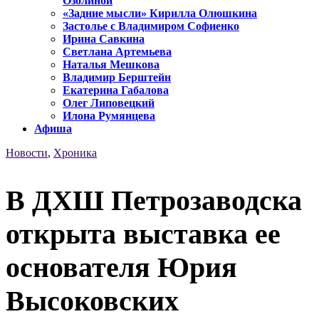
Озолиной
«Задние мысли» Кирилла Олюшкина
Застолье с Владимиром Софиенко
Ирина Савкина
Светлана Артемьева
Наталья Мешкова
Владимир Берштейн
Екатерина Габалова
Олег Липовецкий
Илона Румянцева
Афиша
Новости
,
Хроника
В ДХШ Петрозаводска
открыта выставка ее
основателя Юрия
Высоковских