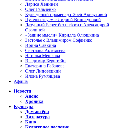
Лариса Хенинен
Олег Гальченко
Культурный променад с Зоей Арнаутовой
Путешествуем с Лидией Винокуровой
Лазурный Берег без пафоса с Александрой
Озолиной
«Задние мысли» Кирилла Олюшкина
Застолье с Владимиром Софиенко
Ирина Савкина
Светлана Артемьева
Наталья Мешкова
Владимир Берштейн
Екатерина Габалова
Олег Липовецкий
Илона Румянцева
Афиша
Новости
Анонс
Хроника
Культура
Дом актёра
Литература
Кино
Культурное наследие