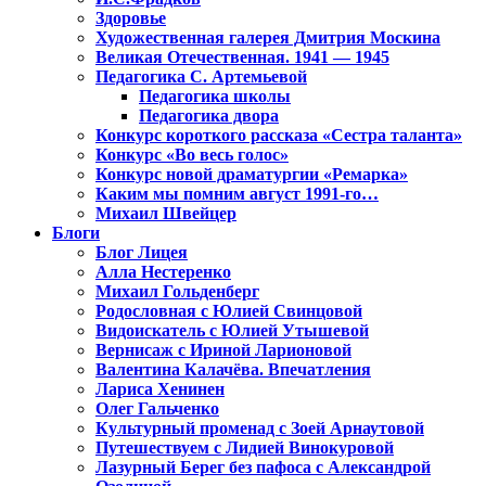
Здоровье
Художественная галерея Дмитрия Москина
Великая Отечественная. 1941 — 1945
Педагогика С. Артемьевой
Педагогика школы
Педагогика двора
Конкурс короткого рассказа «Сестра таланта»
Конкурс «Во весь голос»
Конкурс новой драматургии «Ремарка»
Каким мы помним август 1991-го…
Михаил Швейцер
Блоги
Блог Лицея
Алла Нестеренко
Михаил Гольденберг
Родословная с Юлией Свинцовой
Видоискатель с Юлией Утышевой
Вернисаж с Ириной Ларионовой
Валентина Калачёва. Впечатления
Лариса Хенинен
Олег Гальченко
Культурный променад с Зоей Арнаутовой
Путешествуем с Лидией Винокуровой
Лазурный Берег без пафоса с Александрой