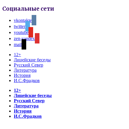
Социальные сети
vkontakte
twitter
youtube
zen-yandex
mail
12+
Лицейские беседы
Русский Север
Литература
История
И.С.Фрадков
12+
Лицейские беседы
Русский Север
Литература
История
И.С.Фрадков