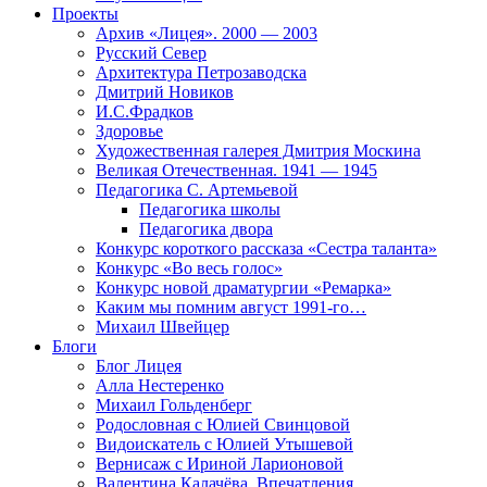
Проекты
Архив «Лицея». 2000 — 2003
Русский Север
Архитектура Петрозаводска
Дмитрий Новиков
И.С.Фрадков
Здоровье
Художественная галерея Дмитрия Москина
Великая Отечественная. 1941 — 1945
Педагогика С. Артемьевой
Педагогика школы
Педагогика двора
Конкурс короткого рассказа «Сестра таланта»
Конкурс «Во весь голос»
Конкурс новой драматургии «Ремарка»
Каким мы помним август 1991-го…
Михаил Швейцер
Блоги
Блог Лицея
Алла Нестеренко
Михаил Гольденберг
Родословная с Юлией Свинцовой
Видоискатель с Юлией Утышевой
Вернисаж с Ириной Ларионовой
Валентина Калачёва. Впечатления