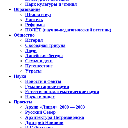
Парк культуры и чтения
Образование
Школа и вуз
Учитель
Реформы
ПОЛЁТ (научно-педагогический вестник)
Общество
История
Свободная трибуна
Люди
Лицейские беседы
Семья и дети
Путешествие
Утраты
Наука
Новости и факты
Гуманитарные науки
Естественно-математические науки
Наука в лицах
Проекты
Архив «Лицея». 2000 — 2003
Русский Север
Архитектура Петрозаводска
Дмитрий Новиков
И.С.Фрадков