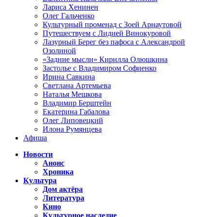
Лариса Хенинен
Олег Гальченко
Культурный променад с Зоей Арнаутовой
Путешествуем с Лидией Винокуровой
Лазурный Берег без пафоса с Александрой
Озолиной
«Задние мысли» Кирилла Олюшкина
Застолье с Владимиром Софиенко
Ирина Савкина
Светлана Артемьева
Наталья Мешкова
Владимир Берштейн
Екатерина Габалова
Олег Липовецкий
Илона Румянцева
Афиша
Новости
Анонс
Хроника
Культура
Дом актёра
Литература
Кино
Культурное наследие