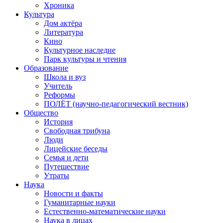
Хроника
Культура
Дом актёра
Литература
Кино
Культурное наследие
Парк культуры и чтения
Образование
Школа и вуз
Учитель
Реформы
ПОЛЁТ (научно-педагогический вестник)
Общество
История
Свободная трибуна
Люди
Лицейские беседы
Семья и дети
Путешествие
Утраты
Наука
Новости и факты
Гуманитарные науки
Естественно-математические науки
Наука в лицах