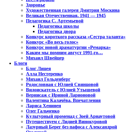
Здоровье
Художественная галерея Дмитрия Москина
Великая Отечественная. 1941 — 1945
Педагогика С. Артемьевой
Педагогика школы
Педагогика двора
Конкурс короткого рассказа «Сестра таланта»
Конкурс «Во весь голос»
Конкурс новой драматургии «Ремарка»
Каким мы помним август 1991-го…
Михаил Швейцер
Блоги
Блог Лицея
Алла Нестеренко
Михаил Гольденберг
Родословная с Юлией Свинцовой
Видоискатель с Юлией Утышевой
Вернисаж с Ириной Ларионовой
Валентина Калачёва. Впечатления
Лариса Хенинен
Олег Гальченко
Культурный променад с Зоей Арнаутовой
Путешествуем с Лидией Винокуровой
Лазурный Берег без пафоса с Александрой