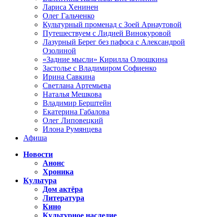
Лариса Хенинен
Олег Гальченко
Культурный променад с Зоей Арнаутовой
Путешествуем с Лидией Винокуровой
Лазурный Берег без пафоса с Александрой
Озолиной
«Задние мысли» Кирилла Олюшкина
Застолье с Владимиром Софиенко
Ирина Савкина
Светлана Артемьева
Наталья Мешкова
Владимир Берштейн
Екатерина Габалова
Олег Липовецкий
Илона Румянцева
Афиша
Новости
Анонс
Хроника
Культура
Дом актёра
Литература
Кино
Культурное наследие