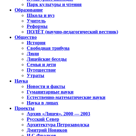
Парк культуры и чтения
Образование
Школа и вуз
Учитель
Реформы
ПОЛЁТ (научно-педагогический вестник)
Общество
История
Свободная трибуна
Люди
Лицейские беседы
Семья и дети
Путешествие
Утраты
Наука
Новости и факты
Гуманитарные науки
Естественно-математические науки
Наука в лицах
Проекты
Архив «Лицея». 2000 — 2003
Русский Север
Архитектура Петрозаводска
Дмитрий Новиков
И.С.Фрадков