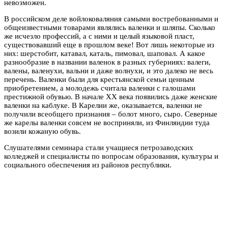
невозможен.
В российском деле войлоковаляния самыми востребованными и
общеизвестными товарами являлись валенки и шляпы. Сколько
же исчезло профессий, а с ними и целый языковой пласт,
существовавший еще в прошлом веке! Вот лишь некоторые из
них: шерстобит, катавал, каталь, пимовал, шаповал. А какое
разнообразие в названии валенок в разных губерниях: валеги,
валены, валенухи, вальни и даже волнухи, и это далеко не весь
перечень. Валенки были для крестьянской семьи ценным
приобретением, а молодежь считала валенки с галошами
престижной обувью. В начале ХХ века появились даже женские
валенки на каблуке. В Карелии же, оказывается, валенки не
получили всеобщего признания – болот много, сыро. Северные
же карелы валенки совсем не восприняли, из Финляндии туда
возили кожаную обувь.
Слушателями семинара стали учащиеся петрозаводских
колледжей и специалисты по вопросам образования, культуры и
социального обеспечения из районов республики.