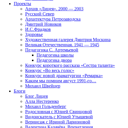
Проекты
Архив «Лицея». 2000 — 2003
Русский Север
Архитектура Петрозаводска
Дмитрий Новиков
И.С.Фрадков
Здоровье
Художественная галерея Дмитрия Москина
Великая Отечественная. 1941 — 1945
Педагогика С. Артемьевой
Педагогика школы
Педагогика двора
Конкурс короткого рассказа «Сестра таланта»
Конкурс «Во весь голос»
Конкурс новой драматургии «Ремарка»
Каким мы помним август 1991-го…
Михаил Швейцер
Блоги
Блог Лицея
Алла Нестеренко
Михаил Гольденберг
Родословная с Юлией Свинцовой
Видоискатель с Юлией Утышевой
Вернисаж с Ириной Ларионовой
Валентина Калачёва. Впечатления