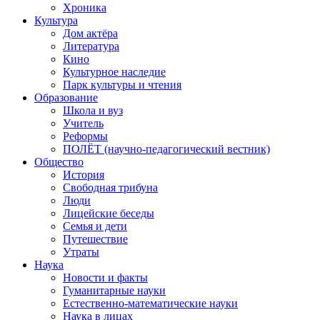
Хроника
Культура
Дом актёра
Литература
Кино
Культурное наследие
Парк культуры и чтения
Образование
Школа и вуз
Учитель
Реформы
ПОЛЁТ (научно-педагогический вестник)
Общество
История
Свободная трибуна
Люди
Лицейские беседы
Семья и дети
Путешествие
Утраты
Наука
Новости и факты
Гуманитарные науки
Естественно-математические науки
Наука в лицах