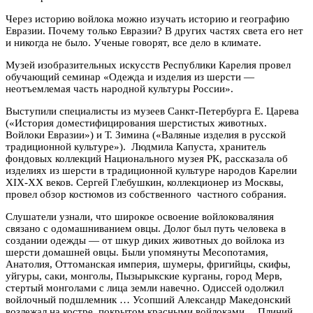
Через историю войлока можно изучать историю и географию
Евразии. Почему только Евразии? В других частях света его нет
и никогда не было. Ученые говорят, все дело в климате.
Музей изобразительных искусств Республики Карелия провел
обучающий семинар «Одежда и изделия из шерсти —
неотъемлемая часть народной культуры России».
Выступили специалисты из музеев Санкт-Петербурга Е. Царева
(«История доместифицирования шерстистых животных.
Войлоки Евразии») и Т. Зимина («Валяные изделия в русской
традиционной культуре»). Людмила Капуста, хранитель
фондовых коллекций Национального музея РК, рассказала об
изделиях из шерсти в традиционной культуре народов Карелии
XIX-XX веков. Сергей Глебушкин, коллекционер из Москвы,
провел обзор костюмов из собственного частного собрания.
Слушатели узнали, что широкое освоение войлоковаляния
связано с одомашниванием овцы. Долог был путь человека в
создании одежды — от шкур диких животных до войлока из
шерсти домашней овцы. Были упомянуты Месопотамия,
Анатолия, Оттоманская империя, шумеры, фригийцы, скифы,
уйгуры, саки, монголы, Пызырыкские курганы, город Мерв,
стертый монголами с лица земли навечно. Одиссей одолжил
войлочный подшлемник … Усопший Александр Македонский
возлежал на костре, покрытом красными войлоками… Плиний