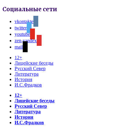
Социальные сети
vkontakte
twitter
youtube
zen-yandex
mail
12+
Лицейские беседы
Русский Север
Литература
История
И.С.Фрадков
12+
Лицейские беседы
Русский Север
Литература
История
И.С.Фрадков