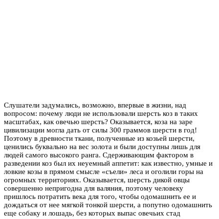
Слушатели задумались, возможно, впервые в жизни, над
вопросом: почему люди не использовали шерсть коз в таких
масштабах, как овечью шерсть? Оказывается, коза на заре
цивилизации могла дать от силы 300 граммов шерсти в год!
Поэтому в древности ткани, полученные из козьей шерсти,
ценились буквально на вес золота и были доступны лишь для
людей самого высокого ранга. Сдерживающим фактором в
разведении коз был их неуемный аппетит: как известно, умные и
ловкие козы в прямом смысле «съели» леса и оголили горы на
огромных территориях. Оказывается, шерсть дикой овцы
совершенно непригодна для валяния, поэтому человеку
пришлось потратить века для того, чтобы одомашнить ее и
дождаться от нее мягкой тонкой шерсти, а попутно одомашнить
еще собаку и лошадь, без которых выпас овечьих стад