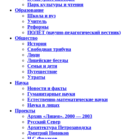
Парк культуры и чтения
Образование
Школа и вуз
Учитель
Реформы
ПОЛЁТ (научно-педагогический вестник)
Общество
История
Свободная трибуна
Люди
Лицейские беседы
Семья и дети
Путешествие
Утраты
Наука
Новости и факты
Гуманитарные науки
Естественно-математические науки
Наука в лицах
Проекты
Архив «Лицея». 2000 — 2003
Русский Север
Архитектура Петрозаводска
Дмитрий Новиков
И.С.Фрадков