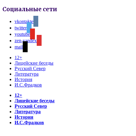
Социальные сети
vkontakte
twitter
youtube
zen-yandex
mail
12+
Лицейские беседы
Русский Север
Литература
История
И.С.Фрадков
12+
Лицейские беседы
Русский Север
Литература
История
И.С.Фрадков