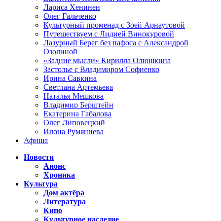
Лариса Хенинен
Олег Гальченко
Культурный променад с Зоей Арнаутовой
Путешествуем с Лидией Винокуровой
Лазурный Берег без пафоса с Александрой
Озолиной
«Задние мысли» Кирилла Олюшкина
Застолье с Владимиром Софиенко
Ирина Савкина
Светлана Артемьева
Наталья Мешкова
Владимир Берштейн
Екатерина Габалова
Олег Липовецкий
Илона Румянцева
Афиша
Новости
Анонс
Хроника
Культура
Дом актёра
Литература
Кино
Культурное наследие