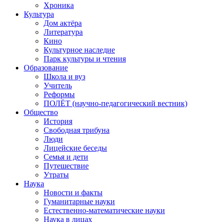
Хроника
Культура
Дом актёра
Литература
Кино
Культурное наследие
Парк культуры и чтения
Образование
Школа и вуз
Учитель
Реформы
ПОЛЁТ (научно-педагогический вестник)
Общество
История
Свободная трибуна
Люди
Лицейские беседы
Семья и дети
Путешествие
Утраты
Наука
Новости и факты
Гуманитарные науки
Естественно-математические науки
Наука в лицах