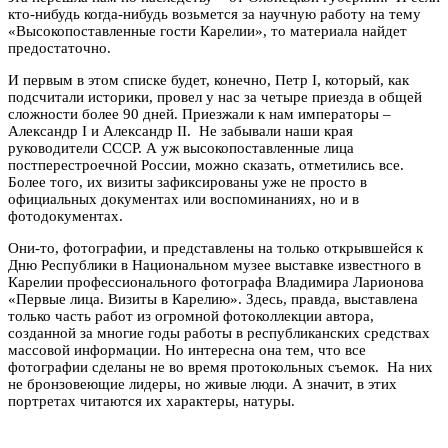
кто-нибудь когда-нибудь возьмется за научную работу на тему
«Высокопоставленные гости Карелии», то материала найдет
предостаточно.
И первым в этом списке будет, конечно, Петр I, который, как
подсчитали историки, провел у нас за четыре приезда в общей
сложности более 90 дней. Приезжали к нам императоры –
Александр I и Александр II. Не забывали наши края
руководители СССР. А уж высокопоставленные лица
постперестроечной России, можно сказать, отметились все.
Более того, их визиты зафиксированы уже не просто в
официальных документах или воспоминаниях, но и в
фотодокументах.
Они-то, фотографии, и представлены на только открывшейся к
Дню Республики в Национальном музее выставке известного в
Карелии профессионального фотографа Владимира Ларионова
«Первые лица. Визиты в Карелию». Здесь, правда, выставлена
только часть работ из огромной фотоколлекции автора,
созданной за многие годы работы в республиканских средствах
массовой информации. Но интересна она тем, что все
фотографии сделаны не во время протокольных съемок. На них
не бронзовеющие лидеры, но живые люди. А значит, в этих
портретах читаются их характеры, натуры.