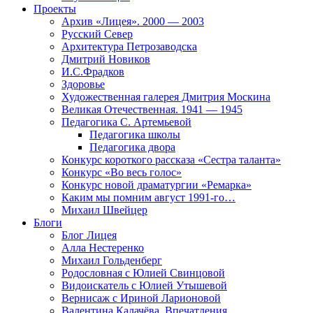
Проекты
Архив «Лицея». 2000 — 2003
Русский Север
Архитектура Петрозаводска
Дмитрий Новиков
И.С.Фрадков
Здоровье
Художественная галерея Дмитрия Москина
Великая Отечественная. 1941 — 1945
Педагогика С. Артемьевой
Педагогика школы
Педагогика двора
Конкурс короткого рассказа «Сестра таланта»
Конкурс «Во весь голос»
Конкурс новой драматургии «Ремарка»
Каким мы помним август 1991-го…
Михаил Швейцер
Блоги
Блог Лицея
Алла Нестеренко
Михаил Гольденберг
Родословная с Юлией Свинцовой
Видоискатель с Юлией Утышевой
Вернисаж с Ириной Ларионовой
Валентина Калачёва. Впечатления