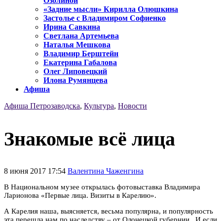
Озолиной
«Задние мысли» Кирилла Олюшкина
Застолье с Владимиром Софиенко
Ирина Савкина
Светлана Артемьева
Наталья Мешкова
Владимир Берштейн
Екатерина Габалова
Олег Липовецкий
Илона Румянцева
Афиша
Афиша Петрозаводска
,
Культура
,
Новости
Знакомые всё лица
8 июня 2017 17:54
Валентина Чаженгина
В Национальном музее открылась фотовыставка Владимира
Ларионова «Первые лица. Визиты в Карелию».
А Карелия наша, выясняется, весьма популярна, и популярность
эта перешла нам по наследству – от Олонецкой губернии. И если