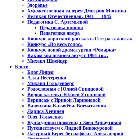
Здоровье
Художественная галерея Дмитрия Москина
Великая Отечественная. 1941 — 1945
Педагогика С. Артемьевой
Педагогика школы
Педагогика двора
Конкурс короткого рассказа «Сестра таланта»
Конкурс «Во весь голос»
Конкурс новой драматургии «Ремарка»
Каким мы помним август 1991-го…
Михаил Швейцер
Блоги
Блог Лицея
Алла Нестеренко
Михаил Гольденберг
Родословная с Юлией Свинцовой
Видоискатель с Юлией Утышевой
Вернисаж с Ириной Ларионовой
Валентина Калачёва. Впечатления
Лариса Хенинен
Олег Гальченко
Культурный променад с Зоей Арнаутовой
Путешествуем с Лидией Винокуровой
Лазурный Берег без пафоса с Александрой