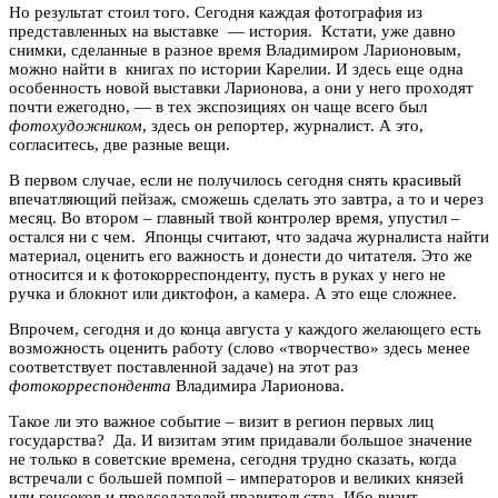
Но результат стоил того. Сегодня каждая фотография из
представленных на выставке — история. Кстати, уже давно
снимки, сделанные в разное время Владимиром Ларионовым,
можно найти в книгах по истории Карелии. И здесь еще одна
особенность новой выставки Ларионова, а они у него проходят
почти ежегодно, — в тех экспозициях он чаще всего был
фотохудожником
, здесь он репортер, журналист. А это,
согласитесь, две разные вещи.
В первом случае, если не получилось сегодня снять красивый
впечатляющий пейзаж, сможешь сделать это завтра, а то и через
месяц. Во втором – главный твой контролер время, упустил –
остался ни с чем. Японцы считают, что задача журналиста найти
материал, оценить его важность и донести до читателя. Это же
относится и к фотокорреспонденту, пусть в руках у него не
ручка и блокнот или диктофон, а камера. А это еще сложнее.
Впрочем, сегодня и до конца августа у каждого желающего есть
возможность оценить работу (слово «творчество» здесь менее
соответствует поставленной задаче) на этот раз
фотокорреспондента
Владимира Ларионова.
Такое ли это важное событие – визит в регион первых лиц
государства? Да. И визитам этим придавали большое значение
не только в советские времена, сегодня трудно сказать, когда
встречали с большей помпой – императоров и великих князей
или генсеков и председателей правительства. Ибо визит