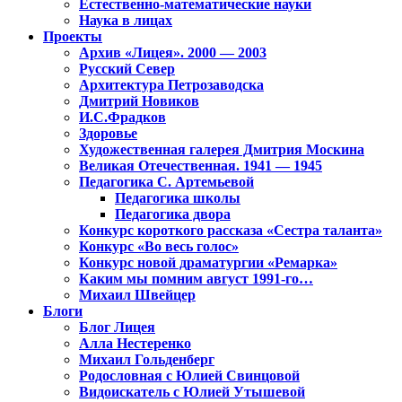
Естественно-математические науки
Наука в лицах
Проекты
Архив «Лицея». 2000 — 2003
Русский Север
Архитектура Петрозаводска
Дмитрий Новиков
И.С.Фрадков
Здоровье
Художественная галерея Дмитрия Москина
Великая Отечественная. 1941 — 1945
Педагогика С. Артемьевой
Педагогика школы
Педагогика двора
Конкурс короткого рассказа «Сестра таланта»
Конкурс «Во весь голос»
Конкурс новой драматургии «Ремарка»
Каким мы помним август 1991-го…
Михаил Швейцер
Блоги
Блог Лицея
Алла Нестеренко
Михаил Гольденберг
Родословная с Юлией Свинцовой
Видоискатель с Юлией Утышевой