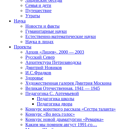
Лицейские беседы
Семья и дети
Путешествие
Утраты
Наука
Новости и факты
Гуманитарные науки
Естественно-математические науки
Наука в лицах
Проекты
Архив «Лицея». 2000 — 2003
Русский Север
Архитектура Петрозаводска
Дмитрий Новиков
И.С.Фрадков
Здоровье
Художественная галерея Дмитрия Москина
Великая Отечественная. 1941 — 1945
Педагогика С. Артемьевой
Педагогика школы
Педагогика двора
Конкурс короткого рассказа «Сестра таланта»
Конкурс «Во весь голос»
Конкурс новой драматургии «Ремарка»
Каким мы помним август 1991-го…