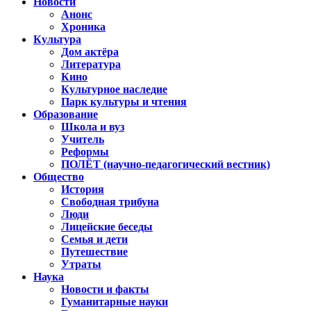
Новости
Анонс
Хроника
Культура
Дом актёра
Литература
Кино
Культурное наследие
Парк культуры и чтения
Образование
Школа и вуз
Учитель
Реформы
ПОЛЁТ (научно-педагогический вестник)
Общество
История
Свободная трибуна
Люди
Лицейские беседы
Семья и дети
Путешествие
Утраты
Наука
Новости и факты
Гуманитарные науки