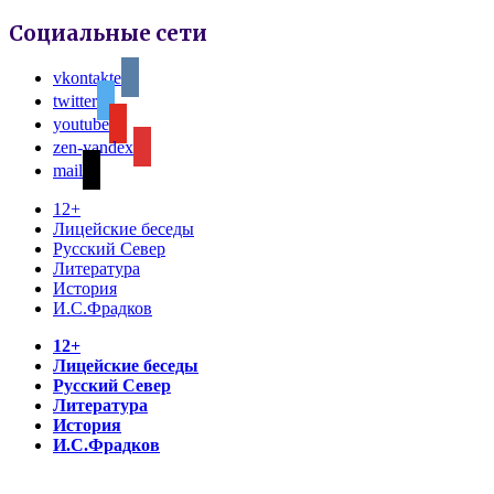
Социальные сети
vkontakte
twitter
youtube
zen-yandex
mail
12+
Лицейские беседы
Русский Север
Литература
История
И.С.Фрадков
12+
Лицейские беседы
Русский Север
Литература
История
И.С.Фрадков