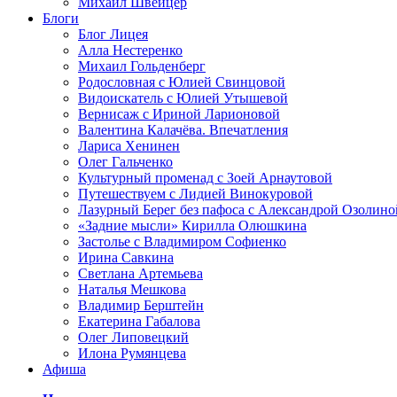
Михаил Швейцер
Блоги
Блог Лицея
Алла Нестеренко
Михаил Гольденберг
Родословная с Юлией Свинцовой
Видоискатель с Юлией Утышевой
Вернисаж с Ириной Ларионовой
Валентина Калачёва. Впечатления
Лариса Хенинен
Олег Гальченко
Культурный променад с Зоей Арнаутовой
Путешествуем с Лидией Винокуровой
Лазурный Берег без пафоса с Александрой Озолино
«Задние мысли» Кирилла Олюшкина
Застолье с Владимиром Софиенко
Ирина Савкина
Светлана Артемьева
Наталья Мешкова
Владимир Берштейн
Екатерина Габалова
Олег Липовецкий
Илона Румянцева
Афиша