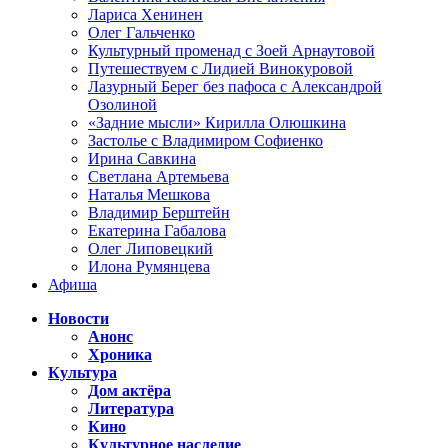
Лариса Хенинен
Олег Гальченко
Культурный променад с Зоей Арнаутовой
Путешествуем с Лидией Винокуровой
Лазурный Берег без пафоса с Александрой
Озолиной
«Задние мысли» Кирилла Олюшкина
Застолье с Владимиром Софиенко
Ирина Савкина
Светлана Артемьева
Наталья Мешкова
Владимир Берштейн
Екатерина Габалова
Олег Липовецкий
Илона Румянцева
Афиша
Новости
Анонс
Хроника
Культура
Дом актёра
Литература
Кино
Культурное наследие