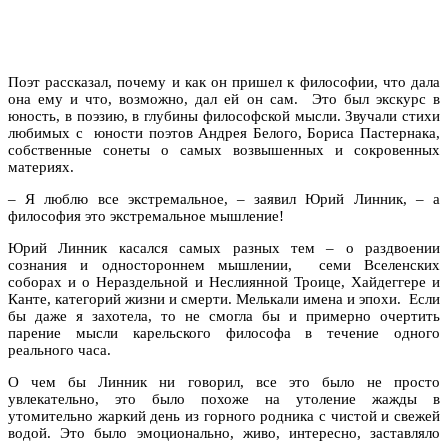
Поэт рассказал, почему и как он пришел к философии, что дала
она ему и что, возможно, дал ей он сам. Это был экскурс в
юность, в поэзию, в глубины философской мысли. Звучали стихи
любимых с юности поэтов Андрея Белого, Бориса Пастернака,
собственные сонеты о самых возвышенных и сокровенных
материях.
– Я люблю все экстремальное, – заявил Юрий Линник, – а
философия это экстремальное мышление!
Юрий Линник касался самых разных тем – о раздвоении
сознания и одностороннем мышлении, семи Вселенских
соборах и о Нераздельной и Неслиянной Троице, Хайдеггере и
Канте, категорий жизни и смерти. Мелькали имена и эпохи. Если
бы даже я захотела, то не смогла бы и примерно очертить
парение мысли карельского философа в течение одного
реального часа.
О чем бы Линник ни говорил, все это было не просто
увлекательно, это было похоже на утоление жажды в
утомительно жаркий день из горного родника с чистой и свежей
водой. Это было эмоционально, живо, интересно, заставляло