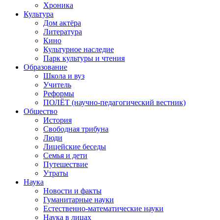
Хроника
Культура
Дом актёра
Литература
Кино
Культурное наследие
Парк культуры и чтения
Образование
Школа и вуз
Учитель
Реформы
ПОЛЁТ (научно-педагогический вестник)
Общество
История
Свободная трибуна
Люди
Лицейские беседы
Семья и дети
Путешествие
Утраты
Наука
Новости и факты
Гуманитарные науки
Естественно-математические науки
Наука в лицах