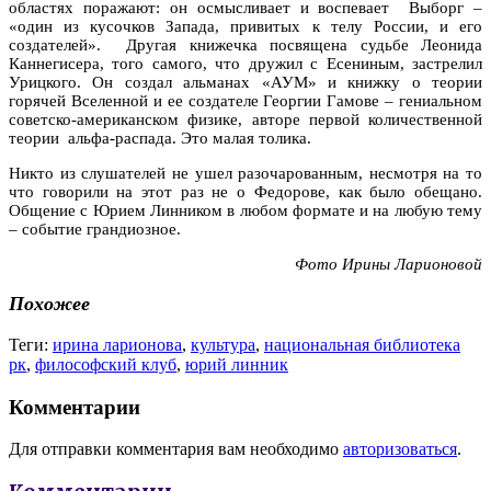
областях поражают: он осмысливает и воспевает Выборг –
«один из кусочков Запада, привитых к телу России, и его
создателей». Другая книжечка посвящена судьбе Леонида
Каннегисера, того самого, что дружил с Есениным, застрелил
Урицкого. Он создал альманах «АУМ» и книжку о теории
горячей Вселенной и ее создателе Георгии Гамове – гениальном
советско-американском физике, авторе первой количественной
теории альфа-распада. Это малая толика.
Никто из слушателей не ушел разочарованным, несмотря на то
что говорили на этот раз не о Федорове, как было обещано.
Общение с Юрием Линником в любом формате и на любую тему
– событие грандиозное.
Фото Ирины Ларионовой
Похожее
Теги:
ирина ларионова
,
культура
,
национальная библиотека
рк
,
философский клуб
,
юрий линник
Комментарии
Для отправки комментария вам необходимо
авторизоваться
.