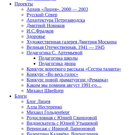
Проекты
Архив «Лицея». 2000 — 2003
Русский Север
Архитектура Петрозаводска
Дмитрий Новиков
И.С.Фрадков
Здоровье
Художественная галерея Дмитрия Москина
Великая Отечественная. 1941 — 1945
Педагогика С. Артемьевой
Педагогика школы
Педагогика двора
Конкурс короткого рассказа «Сестра таланта»
Конкурс «Во весь голос»
Конкурс новой драматургии «Ремарка»
Каким мы помним август 1991-го…
Михаил Швейцер
Блоги
Блог Лицея
Алла Нестеренко
Михаил Гольденберг
Родословная с Юлией Свинцовой
Видоискатель с Юлией Утышевой
Вернисаж с Ириной Ларионовой
Валентина Калачёва. Впечатления