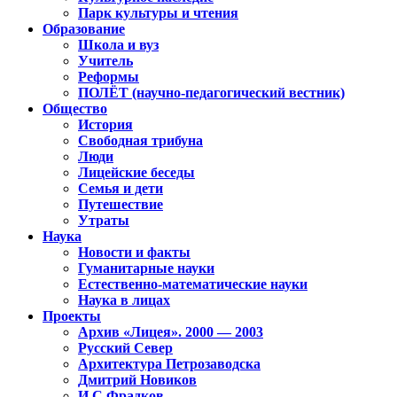
Парк культуры и чтения
Образование
Школа и вуз
Учитель
Реформы
ПОЛЁТ (научно-педагогический вестник)
Общество
История
Свободная трибуна
Люди
Лицейские беседы
Семья и дети
Путешествие
Утраты
Наука
Новости и факты
Гуманитарные науки
Естественно-математические науки
Наука в лицах
Проекты
Архив «Лицея». 2000 — 2003
Русский Север
Архитектура Петрозаводска
Дмитрий Новиков
И.С.Фрадков