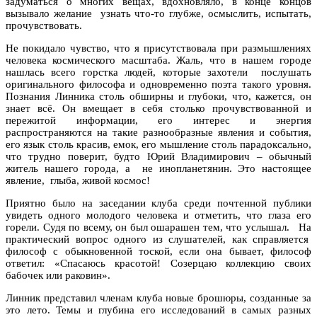
задуматься о многих вещах, вдохновляло, в конце концов
вызывало желание узнать что-то глубже, осмыслить, испытать,
прочувствовать.
Не покидало чувство, что я присутствовала при размышлениях
человека космического масштаба. Жаль, что в нашем городе
нашлась всего горстка людей, которые захотели послушать
оригинального философа и одновременно поэта такого уровня.
Познания Линника столь обширны и глубоки, что, кажется, он
знает всё. Он вмещает в себя столько прочувствованной и
пережитой информации, его интерес и энергия
распространяются на такие разнообразные явления и события,
его язык столь красив, емок, его мышление столь парадоксально,
что трудно поверит, будто Юрий Владимирович – обычный
житель нашего города, а не инопланетянин. Это настоящее
явление, глыба, живой космос!
Приятно было на заседании клуба среди почтенной публики
увидеть одного молодого человека и отметить, что глаза его
горели. Судя по всему, он был ошарашен тем, что услышал. На
практический вопрос одного из слушателей, как справляется
философ с обыкновенной тоской, если она бывает, философ
ответил: «Спасаюсь красотой! Созерцаю коллекцию своих
бабочек или раковин».
Линник представил членам клуба новые брошюры, созданные за
это лето. Темы и глубина его исследований в самых разных