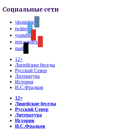
Социальные сети
vkontakte
twitter
youtube
zen-yandex
mail
12+
Лицейские беседы
Русский Север
Литература
История
И.С.Фрадков
12+
Лицейские беседы
Русский Север
Литература
История
И.С.Фрадков