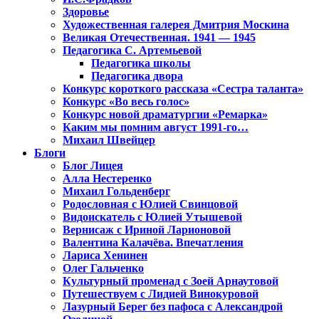
Здоровье
Художественная галерея Дмитрия Москина
Великая Отечественная. 1941 — 1945
Педагогика С. Артемьевой
Педагогика школы
Педагогика двора
Конкурс короткого рассказа «Сестра таланта»
Конкурс «Во весь голос»
Конкурс новой драматургии «Ремарка»
Каким мы помним август 1991-го…
Михаил Швейцер
Блоги
Блог Лицея
Алла Нестеренко
Михаил Гольденберг
Родословная с Юлией Свинцовой
Видоискатель с Юлией Утышевой
Вернисаж с Ириной Ларионовой
Валентина Калачёва. Впечатления
Лариса Хенинен
Олег Гальченко
Культурный променад с Зоей Арнаутовой
Путешествуем с Лидией Винокуровой
Лазурный Берег без пафоса с Александрой