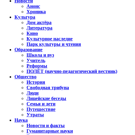
Новости
Анонс
Хроника
Культура
Дом актёра
Литература
Кино
Культурное наследие
Парк культуры и чтения
Образование
Школа и вуз
Учитель
Реформы
ПОЛЁТ (научно-педагогический вестник)
Общество
История
Свободная трибуна
Люди
Лицейские беседы
Семья и дети
Путешествие
Утраты
Наука
Новости и факты
Гуманитарные науки