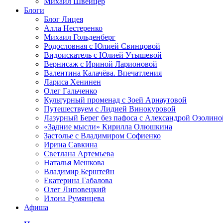
Михаил Швейцер
Блоги
Блог Лицея
Алла Нестеренко
Михаил Гольденберг
Родословная с Юлией Свинцовой
Видоискатель с Юлией Утышевой
Вернисаж с Ириной Ларионовой
Валентина Калачёва. Впечатления
Лариса Хенинен
Олег Гальченко
Культурный променад с Зоей Арнаутовой
Путешествуем с Лидией Винокуровой
Лазурный Берег без пафоса с Александрой Озолино
«Задние мысли» Кирилла Олюшкина
Застолье с Владимиром Софиенко
Ирина Савкина
Светлана Артемьева
Наталья Мешкова
Владимир Берштейн
Екатерина Габалова
Олег Липовецкий
Илона Румянцева
Афиша