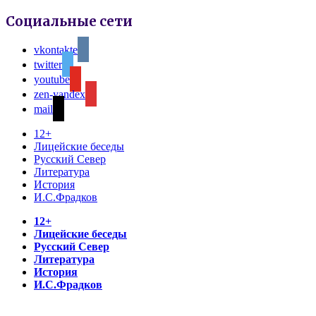
Социальные сети
vkontakte
twitter
youtube
zen-yandex
mail
12+
Лицейские беседы
Русский Север
Литература
История
И.С.Фрадков
12+
Лицейские беседы
Русский Север
Литература
История
И.С.Фрадков