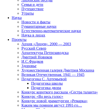
Лицейские беседы
Семья и дети
Путешествие
Утраты
Наука
Новости и факты
Гуманитарные науки
Естественно-математические науки
Наука в лицах
Проекты
Архив «Лицея». 2000 — 2003
Русский Север
Архитектура Петрозаводска
Дмитрий Новиков
И.С.Фрадков
Здоровье
Художественная галерея Дмитрия Москина
Великая Отечественная. 1941 — 1945
Педагогика С. Артемьевой
Педагогика школы
Педагогика двора
Конкурс короткого рассказа «Сестра таланта»
Конкурс «Во весь голос»
Конкурс новой драматургии «Ремарка»
Каким мы помним август 1991-го…