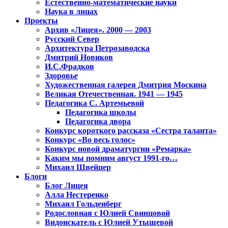
Естественно-математические науки
Наука в лицах
Проекты
Архив «Лицея». 2000 — 2003
Русский Север
Архитектура Петрозаводска
Дмитрий Новиков
И.С.Фрадков
Здоровье
Художественная галерея Дмитрия Москина
Великая Отечественная. 1941 — 1945
Педагогика С. Артемьевой
Педагогика школы
Педагогика двора
Конкурс короткого рассказа «Сестра таланта»
Конкурс «Во весь голос»
Конкурс новой драматургии «Ремарка»
Каким мы помним август 1991-го…
Михаил Швейцер
Блоги
Блог Лицея
Алла Нестеренко
Михаил Гольденберг
Родословная с Юлией Свинцовой
Видоискатель с Юлией Утышевой