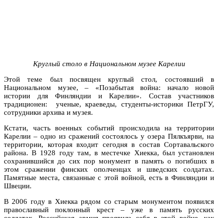
Круглый столо в Национальном музее Карелии
Этой теме был посвящен круглый стол, состоявший в
Национальном музее, – «Позабытая война: начало новой
истории для Финляндии и Карелии». Состав участников
традиционен: ученые, краеведы, студенты-историки ПетрГУ,
сотрудники архива и музея.
Кстати, часть военных событий происходила на территории
Карелии – одно из сражений состоялось у озера Пялкъярви, на
территории, которая входит сегодня в состав Сортавальского
района. В 1928 году там, в местечке Хиекка, был установлен
сохранившийся до сих пор монумент в память о погибших в
этом сражении финских ополченцах и шведских солдатах.
Памятные места, связанные с этой войной, есть в Финляндии и
Швеции.
В 2006 году в Хиекка рядом со старым монументом появился
православный поклонный крест – уже в память русских
солдатах. Российская армия проявила себя в этой войне, как