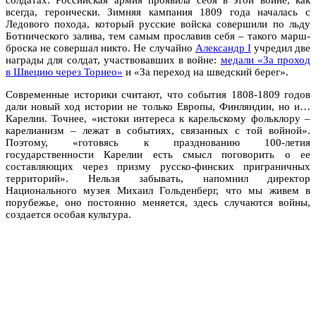
всегда, героически. Зимняя кампания 1809 года началась с
Ледового похода, который русские войска совершили по льду
Ботнического залива, тем самым прославив себя – такого марш-
броска не совершал никто. Не случайно
Александр I
учредил две
награды для солдат, участвовавших в войне:
медали «За проход
в Швецию через Торнео»
и «За переход на шведский берег».
Современные историки считают, что события 1808-1809 годов
дали новый ход истории не только Европы, Финляндии, но и…
Карелии. Точнее, «истоки интереса к карельскому фольклору –
карелианизм – лежат в событиях, связанных с той войной».
Поэтому, «готовясь к празднованию 100-летия
государственности Карелии есть смысл поговорить о ее
составляющих через призму русско-финских приграничных
территорий». Нельзя забывать, напомнил директор
Национального музея Михаил Гольденберг, что мы живем в
порубежье, оно постоянно меняется, здесь случаются войны,
создается особая культура.