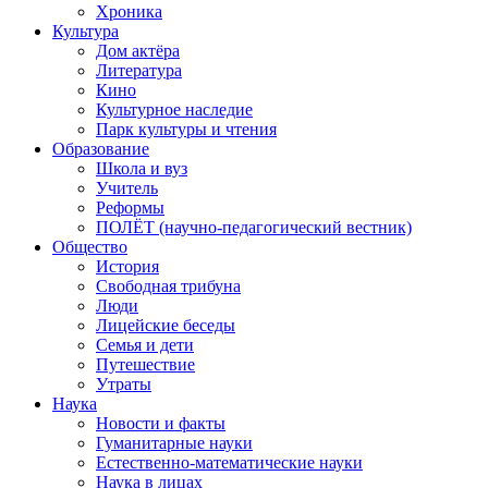
Хроника
Культура
Дом актёра
Литература
Кино
Культурное наследие
Парк культуры и чтения
Образование
Школа и вуз
Учитель
Реформы
ПОЛЁТ (научно-педагогический вестник)
Общество
История
Свободная трибуна
Люди
Лицейские беседы
Семья и дети
Путешествие
Утраты
Наука
Новости и факты
Гуманитарные науки
Естественно-математические науки
Наука в лицах