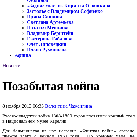
Озолиной
«Задние мысли» Кирилла Олюшкина
Застолье с Владимиром Софиенко
Ирина Савкина
Светлана Артемьева
Наталья Мешкова
Владимир Берштейн
Екатерина Габалова
Олег Липовецкий
Илона Румянцева
Афиша
Новости
Позабытая война
8 ноября 2013 06:33
Валентина Чаженгина
Русско-шведской войне 1808-1809 годов посвятили круглый стол
в Национальном музее Карелии.
Для большинства из нас название «Финская война» связано
прежде всего с войной 1939 года. По крайней мере, не