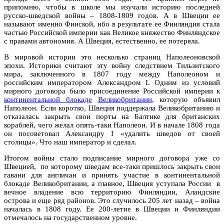
припомню, чтобы в школе мы изучали историю последней
русско-шведской войны – 1808-1809 годов. А в Швеции ее
называют именно Финской, ибо в результате ее Финляндия стала
частью Российской империи как Великое княжество Финляндское
с правами автономия. А Швеция, естественно, ее потеряла.
В мировой истории это несколько страниц Наполеоновской
эпохи. Историки считают эту войну следствием Тильзитского
мира, заключенного в 1807 году между Наполеоном и
российским императором Александром I. Одним из условий
мирного договора было присоединение Российской империи к
континентальной блокаде
Великобритании
, которую объявил
Наполеон. Если коротко, Швеция поддержала Великобританию и
отказалась закрыть свои порты на Балтике для британских
кораблей, чего желал опять-таки Наполеон. И в начале 1808 года
он посоветовал Александру I «удалить шведов от своей
столицы». Что наш император и сделал.
Итогом войны стало подписание мирного договора уже со
Швецией, по которому шведам все-таки пришлось закрыть свои
гавани для англичан и принять участие в континентальной
блокаде Великобритании, а главное, Швеция уступала России в
вечное владение всю территорию Финляндии, Аландские
острова и еще ряд районов. Это случилось 205 лет назад – война
началась в 1808 году. Ее 200-летие в Швеции и Финляндии
отмечалось на государственном уровне.