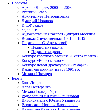
Проекты
Архив «Лицея». 2000 — 2003
Русский Север
Архитектура Петрозаводска
Дмитрий Новиков
И.С.Фрадков
Здоровье
Художественная галерея Дмитрия Москина
Великая Отечественная. 1941 — 1945
Педагогика С. Артемьевой
Педагогика школы
Педагогика двора
Конкурс короткого рассказа «Сестра таланта»
Конкурс «Во весь голос»
Конкурс новой драматургии «Ремарка»
Каким мы помним август 1991-го…
Михаил Швейцер
Блоги
Блог Лицея
Алла Нестеренко
Михаил Гольденберг
Родословная с Юлией Свинцовой
Видоискатель с Юлией Утышевой
Вернисаж с Ириной Ларионовой
Валентина Калачёва. Впечатления