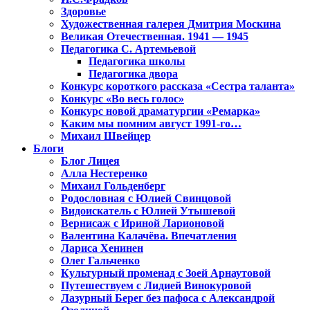
Здоровье
Художественная галерея Дмитрия Москина
Великая Отечественная. 1941 — 1945
Педагогика С. Артемьевой
Педагогика школы
Педагогика двора
Конкурс короткого рассказа «Сестра таланта»
Конкурс «Во весь голос»
Конкурс новой драматургии «Ремарка»
Каким мы помним август 1991-го…
Михаил Швейцер
Блоги
Блог Лицея
Алла Нестеренко
Михаил Гольденберг
Родословная с Юлией Свинцовой
Видоискатель с Юлией Утышевой
Вернисаж с Ириной Ларионовой
Валентина Калачёва. Впечатления
Лариса Хенинен
Олег Гальченко
Культурный променад с Зоей Арнаутовой
Путешествуем с Лидией Винокуровой
Лазурный Берег без пафоса с Александрой