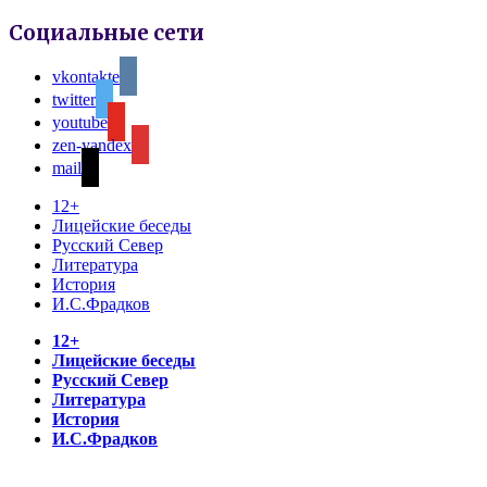
Социальные сети
vkontakte
twitter
youtube
zen-yandex
mail
12+
Лицейские беседы
Русский Север
Литература
История
И.С.Фрадков
12+
Лицейские беседы
Русский Север
Литература
История
И.С.Фрадков