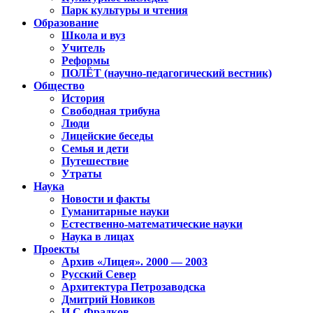
Парк культуры и чтения
Образование
Школа и вуз
Учитель
Реформы
ПОЛЁТ (научно-педагогический вестник)
Общество
История
Свободная трибуна
Люди
Лицейские беседы
Семья и дети
Путешествие
Утраты
Наука
Новости и факты
Гуманитарные науки
Естественно-математические науки
Наука в лицах
Проекты
Архив «Лицея». 2000 — 2003
Русский Север
Архитектура Петрозаводска
Дмитрий Новиков
И.С.Фрадков