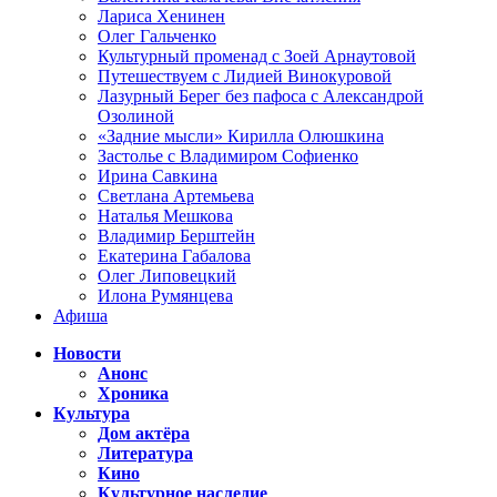
Лариса Хенинен
Олег Гальченко
Культурный променад с Зоей Арнаутовой
Путешествуем с Лидией Винокуровой
Лазурный Берег без пафоса с Александрой
Озолиной
«Задние мысли» Кирилла Олюшкина
Застолье с Владимиром Софиенко
Ирина Савкина
Светлана Артемьева
Наталья Мешкова
Владимир Берштейн
Екатерина Габалова
Олег Липовецкий
Илона Румянцева
Афиша
Новости
Анонс
Хроника
Культура
Дом актёра
Литература
Кино
Культурное наследие