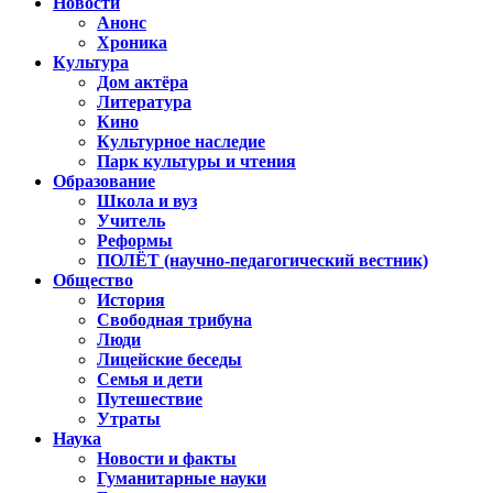
Новости
Анонс
Хроника
Культура
Дом актёра
Литература
Кино
Культурное наследие
Парк культуры и чтения
Образование
Школа и вуз
Учитель
Реформы
ПОЛЁТ (научно-педагогический вестник)
Общество
История
Свободная трибуна
Люди
Лицейские беседы
Семья и дети
Путешествие
Утраты
Наука
Новости и факты
Гуманитарные науки