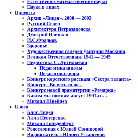
Естественно-математические науки
Наука в лицах
Проекты
Архив «Лицея». 2000 — 2003
Русский Север
Архитектура Петрозаводска
Дмитрий Новиков
И.С.Фрадков
Здоровье
Художественная галерея Дмитрия Москина
Великая Отечественная. 1941 — 1945
Педагогика С. Артемьевой
Педагогика школы
Педагогика двора
Конкурс короткого рассказа «Сестра таланта»
Конкурс «Во весь голос»
Конкурс новой драматургии «Ремарка»
Каким мы помним август 1991-го…
Михаил Швейцер
Блоги
Блог Лицея
Алла Нестеренко
Михаил Гольденберг
Родословная с Юлией Свинцовой
Видоискатель с Юлией Утышевой