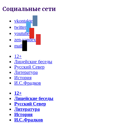
Социальные сети
vkontakte
twitter
youtube
zen-yandex
mail
12+
Лицейские беседы
Русский Север
Литература
История
И.С.Фрадков
12+
Лицейские беседы
Русский Север
Литература
История
И.С.Фрадков