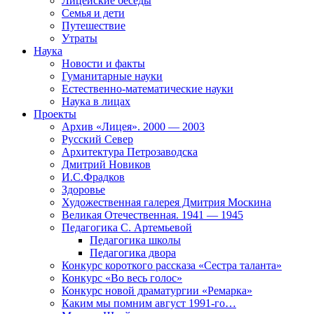
Лицейские беседы
Семья и дети
Путешествие
Утраты
Наука
Новости и факты
Гуманитарные науки
Естественно-математические науки
Наука в лицах
Проекты
Архив «Лицея». 2000 — 2003
Русский Север
Архитектура Петрозаводска
Дмитрий Новиков
И.С.Фрадков
Здоровье
Художественная галерея Дмитрия Москина
Великая Отечественная. 1941 — 1945
Педагогика С. Артемьевой
Педагогика школы
Педагогика двора
Конкурс короткого рассказа «Сестра таланта»
Конкурс «Во весь голос»
Конкурс новой драматургии «Ремарка»
Каким мы помним август 1991-го…