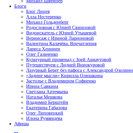
Михаил Швейцер
Блоги
Блог Лицея
Алла Нестеренко
Михаил Гольденберг
Родословная с Юлией Свинцовой
Видоискатель с Юлией Утышевой
Вернисаж с Ириной Ларионовой
Валентина Калачёва. Впечатления
Лариса Хенинен
Олег Гальченко
Культурный променад с Зоей Арнаутовой
Путешествуем с Лидией Винокуровой
Лазурный Берег без пафоса с Александрой Озолино
«Задние мысли» Кирилла Олюшкина
Застолье с Владимиром Софиенко
Ирина Савкина
Светлана Артемьева
Наталья Мешкова
Владимир Берштейн
Екатерина Габалова
Олег Липовецкий
Илона Румянцева
Афиша