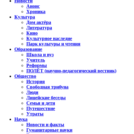
Новости
Анонс
Хроника
Культура
Дом актёра
Литература
Кино
Культурное наследие
Парк культуры и чтения
Образование
Школа и вуз
Учитель
Реформы
ПОЛЁТ (научно-педагогический вестник)
Общество
История
Свободная трибуна
Люди
Лицейские беседы
Семья и дети
Путешествие
Утраты
Наука
Новости и факты
Гуманитарные науки