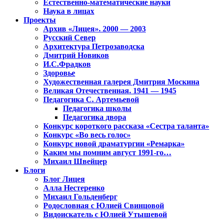
Естественно-математические науки
Наука в лицах
Проекты
Архив «Лицея». 2000 — 2003
Русский Север
Архитектура Петрозаводска
Дмитрий Новиков
И.С.Фрадков
Здоровье
Художественная галерея Дмитрия Москина
Великая Отечественная. 1941 — 1945
Педагогика С. Артемьевой
Педагогика школы
Педагогика двора
Конкурс короткого рассказа «Сестра таланта»
Конкурс «Во весь голос»
Конкурс новой драматургии «Ремарка»
Каким мы помним август 1991-го…
Михаил Швейцер
Блоги
Блог Лицея
Алла Нестеренко
Михаил Гольденберг
Родословная с Юлией Свинцовой
Видоискатель с Юлией Утышевой