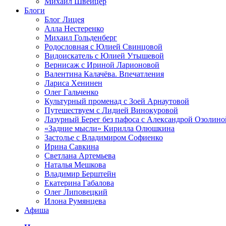
Михаил Швейцер
Блоги
Блог Лицея
Алла Нестеренко
Михаил Гольденберг
Родословная с Юлией Свинцовой
Видоискатель с Юлией Утышевой
Вернисаж с Ириной Ларионовой
Валентина Калачёва. Впечатления
Лариса Хенинен
Олег Гальченко
Культурный променад с Зоей Арнаутовой
Путешествуем с Лидией Винокуровой
Лазурный Берег без пафоса с Александрой Озолино
«Задние мысли» Кирилла Олюшкина
Застолье с Владимиром Софиенко
Ирина Савкина
Светлана Артемьева
Наталья Мешкова
Владимир Берштейн
Екатерина Габалова
Олег Липовецкий
Илона Румянцева
Афиша