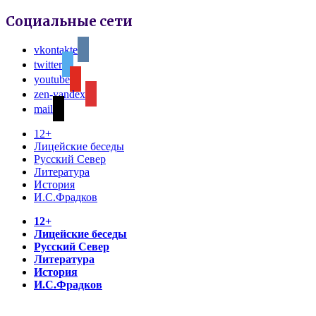
Социальные сети
vkontakte
twitter
youtube
zen-yandex
mail
12+
Лицейские беседы
Русский Север
Литература
История
И.С.Фрадков
12+
Лицейские беседы
Русский Север
Литература
История
И.С.Фрадков