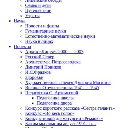
Лицейские беседы
Семья и дети
Путешествие
Утраты
Наука
Новости и факты
Гуманитарные науки
Естественно-математические науки
Наука в лицах
Проекты
Архив «Лицея». 2000 — 2003
Русский Север
Архитектура Петрозаводска
Дмитрий Новиков
И.С.Фрадков
Здоровье
Художественная галерея Дмитрия Москина
Великая Отечественная. 1941 — 1945
Педагогика С. Артемьевой
Педагогика школы
Педагогика двора
Конкурс короткого рассказа «Сестра таланта»
Конкурс «Во весь голос»
Конкурс новой драматургии «Ремарка»
Каким мы помним август 1991-го…