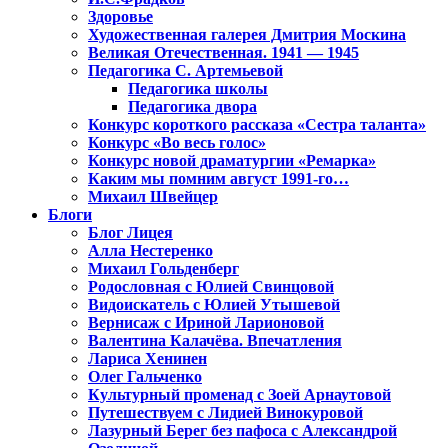
Здоровье
Художественная галерея Дмитрия Москина
Великая Отечественная. 1941 — 1945
Педагогика С. Артемьевой
Педагогика школы
Педагогика двора
Конкурс короткого рассказа «Сестра таланта»
Конкурс «Во весь голос»
Конкурс новой драматургии «Ремарка»
Каким мы помним август 1991-го…
Михаил Швейцер
Блоги
Блог Лицея
Алла Нестеренко
Михаил Гольденберг
Родословная с Юлией Свинцовой
Видоискатель с Юлией Утышевой
Вернисаж с Ириной Ларионовой
Валентина Калачёва. Впечатления
Лариса Хенинен
Олег Гальченко
Культурный променад с Зоей Арнаутовой
Путешествуем с Лидией Винокуровой
Лазурный Берег без пафоса с Александрой