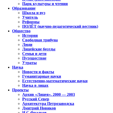
Парк культуры и чтения
Образование
Школа и вуз
Учитель
Реформы
ПОЛЁТ (научно-педагогический вестник)
Общество
История
Свободная трибуна
Люди
Лицейские беседы
Семья и дети
Путешествие
Утраты
Наука
Новости и факты
Гуманитарные науки
Естественно-математические науки
Наука в лицах
Проекты
Архив «Лицея». 2000 — 2003
Русский Север
Архитектура Петрозаводска
Дмитрий Новиков
И.С.Фрадков