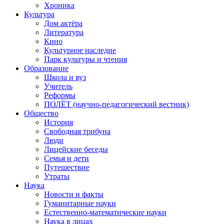
Хроника
Культура
Дом актёра
Литература
Кино
Культурное наследие
Парк культуры и чтения
Образование
Школа и вуз
Учитель
Реформы
ПОЛЁТ (научно-педагогический вестник)
Общество
История
Свободная трибуна
Люди
Лицейские беседы
Семья и дети
Путешествие
Утраты
Наука
Новости и факты
Гуманитарные науки
Естественно-математические науки
Наука в лицах