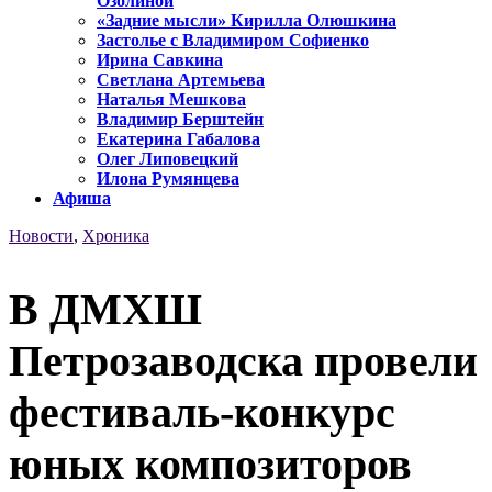
Озолиной
«Задние мысли» Кирилла Олюшкина
Застолье с Владимиром Софиенко
Ирина Савкина
Светлана Артемьева
Наталья Мешкова
Владимир Берштейн
Екатерина Габалова
Олег Липовецкий
Илона Румянцева
Афиша
Новости
,
Хроника
В ДМХШ
Петрозаводска провели
фестиваль-конкурс
юных композиторов