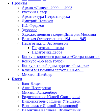
Проекты
Архив «Лицея». 2000 — 2003
Русский Север
Архитектура Петрозаводска
Дмитрий Новиков
И.С.Фрадков
Здоровье
Художественная галерея Дмитрия Москина
Великая Отечественная. 1941 — 1945
Педагогика С. Артемьевой
Педагогика школы
Педагогика двора
Конкурс короткого рассказа «Сестра таланта»
Конкурс «Во весь голос»
Конкурс новой драматургии «Ремарка»
Каким мы помним август 1991-го…
Михаил Швейцер
Блоги
Блог Лицея
Алла Нестеренко
Михаил Гольденберг
Родословная с Юлией Свинцовой
Видоискатель с Юлией Утышевой
Вернисаж с Ириной Ларионовой
Валентина Калачёва. Впечатления