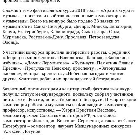
прошел в заочном формате.
Сложной теме фестиваля-конкурса 2018 года – «Архитектура и
музыка» – посвятили своё творчество юные композиторы и
музыковеды. Всего на конкурс было подано 33 заявки от
музыкантов из Санкт-Петербурга, Днепра, Минска, Евпатории,
Керчи, Екатеринбурга, Калининграда, Сыктывкара, Орла,
Мурманска, Ростова-на-Дону, Ярославля, Петрозаводска,
Олонца.
Участники конкурса прислали
интересные работы. Среди них
«Дворец из мороженого», «Вавилонская башня», «Заюшкина
избушка», «Домик Лермонтова»,
«Буги-вуги. Памятник Элвису
Пресли»,
«Прогулка по Невскому проспекту», «Затонувшая
часовня», «
Старая крепость
», «Небесная пагода» и многие
другие. Фантазия ребят и их преподавателей безгранична.
Заявленный организаторами как открытый, фестиваль-конкурс
получил статус международного, поскольку собрал участников
не только из России, но и с Украины и Беларуси. В жюри секции
композиции работали музыканты из Финляндии: композитор,
профессор, искусствовед — Харри Кристиан Вессман,
композитор, член Союза композиторов РФ, член Союза
композиторов Финляндии Виктория Сергеенко
,
а также из Санкт-
Петербурга – композитор, лауреат Международных конкурсов
Алексей Логунов.