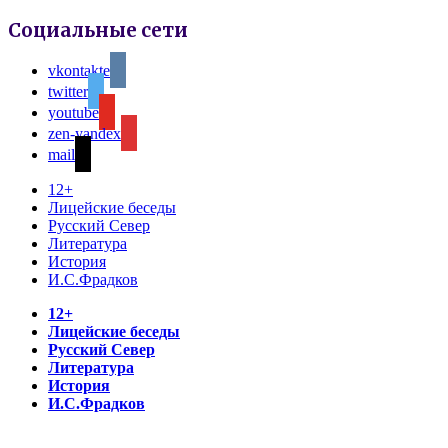
Социальные сети
vkontakte
twitter
youtube
zen-yandex
mail
12+
Лицейские беседы
Русский Север
Литература
История
И.С.Фрадков
12+
Лицейские беседы
Русский Север
Литература
История
И.С.Фрадков