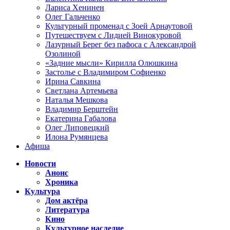
Лариса Хенинен
Олег Гальченко
Культурный променад с Зоей Арнаутовой
Путешествуем с Лидией Винокуровой
Лазурный Берег без пафоса с Александрой
Озолиной
«Задние мысли» Кирилла Олюшкина
Застолье с Владимиром Софиенко
Ирина Савкина
Светлана Артемьева
Наталья Мешкова
Владимир Берштейн
Екатерина Габалова
Олег Липовецкий
Илона Румянцева
Афиша
Новости
Анонс
Хроника
Культура
Дом актёра
Литература
Кино
Культурное наследие