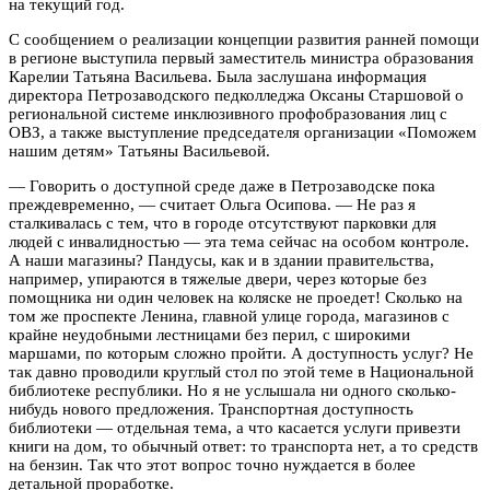
на текущий год.
С сообщением о реализации концепции развития ранней помощи
в регионе выступила первый заместитель министра образования
Карелии Татьяна Васильева. Была заслушана информация
директора Петрозаводского педколледжа Оксаны Старшовой о
региональной системе инклюзивного профобразования лиц с
ОВЗ, а также выступление председателя организации «Поможем
нашим детям» Татьяны Васильевой.
— Говорить о доступной среде даже в Петрозаводске пока
преждевременно, — считает Ольга Осипова. — Не раз я
сталкивалась с тем, что в городе отсутствуют парковки для
людей с инвалидностью — эта тема сейчас на особом контроле.
А наши магазины? Пандусы, как и в здании правительства,
например, упираются в тяжелые двери, через которые без
помощника ни один человек на коляске не проедет! Сколько на
том же проспекте Ленина, главной улице города, магазинов с
крайне неудобными лестницами без перил, с широкими
маршами, по которым сложно пройти. А доступность услуг? Не
так давно проводили круглый стол по этой теме в Национальной
библиотеке республики. Но я не услышала ни одного сколько-
нибудь нового предложения. Транспортная доступность
библиотеки — отдельная тема, а что касается услуги привезти
книги на дом, то обычный ответ: то транспорта нет, а то средств
на бензин. Так что этот вопрос точно нуждается в более
детальной проработке.