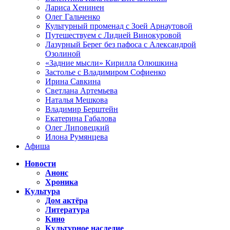
Лариса Хенинен
Олег Гальченко
Культурный променад с Зоей Арнаутовой
Путешествуем с Лидией Винокуровой
Лазурный Берег без пафоса с Александрой
Озолиной
«Задние мысли» Кирилла Олюшкина
Застолье с Владимиром Софиенко
Ирина Савкина
Светлана Артемьева
Наталья Мешкова
Владимир Берштейн
Екатерина Габалова
Олег Липовецкий
Илона Румянцева
Афиша
Новости
Анонс
Хроника
Культура
Дом актёра
Литература
Кино
Культурное наследие