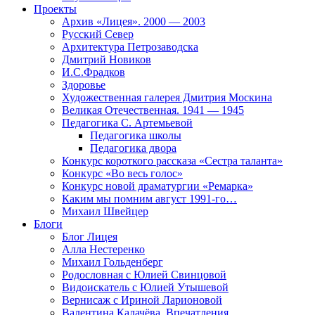
Проекты
Архив «Лицея». 2000 — 2003
Русский Север
Архитектура Петрозаводска
Дмитрий Новиков
И.С.Фрадков
Здоровье
Художественная галерея Дмитрия Москина
Великая Отечественная. 1941 — 1945
Педагогика С. Артемьевой
Педагогика школы
Педагогика двора
Конкурс короткого рассказа «Сестра таланта»
Конкурс «Во весь голос»
Конкурс новой драматургии «Ремарка»
Каким мы помним август 1991-го…
Михаил Швейцер
Блоги
Блог Лицея
Алла Нестеренко
Михаил Гольденберг
Родословная с Юлией Свинцовой
Видоискатель с Юлией Утышевой
Вернисаж с Ириной Ларионовой
Валентина Калачёва. Впечатления