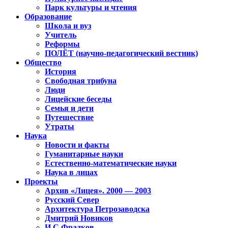
Парк культуры и чтения
Образование
Школа и вуз
Учитель
Реформы
ПОЛЁТ (научно-педагогический вестник)
Общество
История
Свободная трибуна
Люди
Лицейские беседы
Семья и дети
Путешествие
Утраты
Наука
Новости и факты
Гуманитарные науки
Естественно-математические науки
Наука в лицах
Проекты
Архив «Лицея». 2000 — 2003
Русский Север
Архитектура Петрозаводска
Дмитрий Новиков
И.С.Фрадков