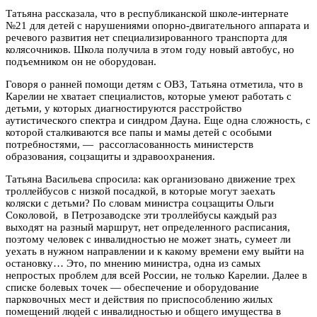
Татьяна рассказала, что в республиканской школе-интернате
№21 для детей с нарушениями опорно-двигательного аппарата и
речевого развития нет специализированного транспорта для
колясочников. Школа получила в этом году новый автобус, но
подъемником он не оборудован.
Говоря о ранней помощи детям с ОВЗ, Татьяна отметила, что в
Карелии не хватает специалистов, которые умеют работать с
детьми, у которых диагностируются расстройство
аутистического спектра и синдром Дауна. Еще одна сложность, с
которой сталкиваются все папы и мамы детей с особыми
потребностями, — рассогласованность министерств
образования, соцзащиты и здравоохранения.
Татьяна Васильева спросила: как организовано движение трех
троллейбусов с низкой посадкой, в которые могут заехать
коляски с детьми? По словам министра соцзащиты Ольги
Соколовой, в Петрозаводске эти троллейбусы каждый раз
выходят на разный маршрут, нет определенного расписания,
поэтому человек с инвалидностью не может знать, сумеет ли
уехать в нужном направлении и к какому времени ему выйти на
остановку… Это, по мнению министра, одна из самых
непростых проблем для всей России, не только Карелии. Далее в
списке болевых точек — обеспечение и оборудование
парковочных мест и действия по приспособлению жилых
помещений людей с инвалидностью и общего имущества в