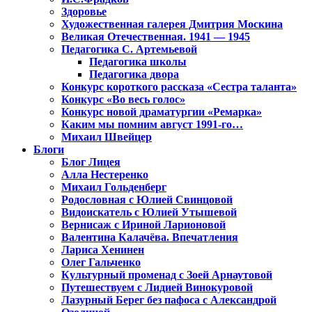
Здоровье
Художественная галерея Дмитрия Москина
Великая Отечественная. 1941 — 1945
Педагогика С. Артемьевой
Педагогика школы
Педагогика двора
Конкурс короткого рассказа «Сестра таланта»
Конкурс «Во весь голос»
Конкурс новой драматургии «Ремарка»
Каким мы помним август 1991-го…
Михаил Швейцер
Блоги
Блог Лицея
Алла Нестеренко
Михаил Гольденберг
Родословная с Юлией Свинцовой
Видоискатель с Юлией Утышевой
Вернисаж с Ириной Ларионовой
Валентина Калачёва. Впечатления
Лариса Хенинен
Олег Гальченко
Культурный променад с Зоей Арнаутовой
Путешествуем с Лидией Винокуровой
Лазурный Берег без пафоса с Александрой