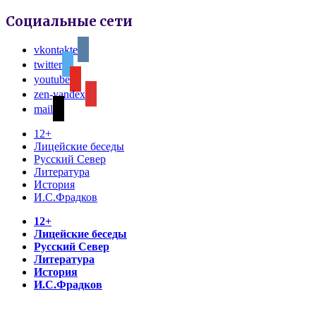
Социальные сети
vkontakte
twitter
youtube
zen-yandex
mail
12+
Лицейские беседы
Русский Север
Литература
История
И.С.Фрадков
12+
Лицейские беседы
Русский Север
Литература
История
И.С.Фрадков