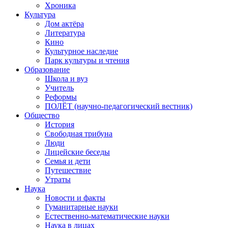
Хроника
Культура
Дом актёра
Литература
Кино
Культурное наследие
Парк культуры и чтения
Образование
Школа и вуз
Учитель
Реформы
ПОЛЁТ (научно-педагогический вестник)
Общество
История
Свободная трибуна
Люди
Лицейские беседы
Семья и дети
Путешествие
Утраты
Наука
Новости и факты
Гуманитарные науки
Естественно-математические науки
Наука в лицах