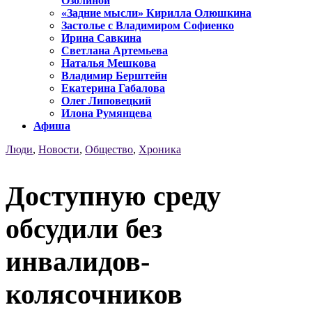
Озолиной
«Задние мысли» Кирилла Олюшкина
Застолье с Владимиром Софиенко
Ирина Савкина
Светлана Артемьева
Наталья Мешкова
Владимир Берштейн
Екатерина Габалова
Олег Липовецкий
Илона Румянцева
Афиша
Люди
,
Новости
,
Общество
,
Хроника
Доступную среду
обсудили без
инвалидов-
колясочников