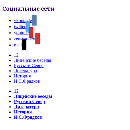
Социальные сети
vkontakte
twitter
youtube
zen-yandex
mail
12+
Лицейские беседы
Русский Север
Литература
История
И.С.Фрадков
12+
Лицейские беседы
Русский Север
Литература
История
И.С.Фрадков