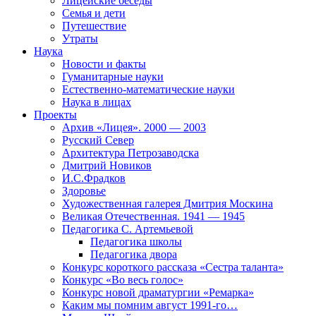
Лицейские беседы
Семья и дети
Путешествие
Утраты
Наука
Новости и факты
Гуманитарные науки
Естественно-математические науки
Наука в лицах
Проекты
Архив «Лицея». 2000 — 2003
Русский Север
Архитектура Петрозаводска
Дмитрий Новиков
И.С.Фрадков
Здоровье
Художественная галерея Дмитрия Москина
Великая Отечественная. 1941 — 1945
Педагогика С. Артемьевой
Педагогика школы
Педагогика двора
Конкурс короткого рассказа «Сестра таланта»
Конкурс «Во весь голос»
Конкурс новой драматургии «Ремарка»
Каким мы помним август 1991-го…