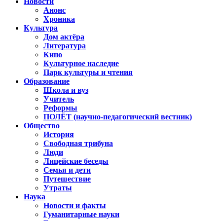
Новости
Анонс
Хроника
Культура
Дом актёра
Литература
Кино
Культурное наследие
Парк культуры и чтения
Образование
Школа и вуз
Учитель
Реформы
ПОЛЁТ (научно-педагогический вестник)
Общество
История
Свободная трибуна
Люди
Лицейские беседы
Семья и дети
Путешествие
Утраты
Наука
Новости и факты
Гуманитарные науки