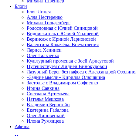
Михаил Швейцер
Блоги
Блог Лицея
Алла Нестеренко
Михаил Гольденберг
Родословная с Юлией Свинцовой
Видоискатель с Юлией Утышевой
Вернисаж с Ириной Ларионовой
Валентина Калачёва. Впечатления
Лариса Хенинен
Олег Гальченко
Культурный променад с Зоей Арнаутовой
Путешествуем с Лидией Винокуровой
Лазурный Берег без пафоса с Александрой Озолино
«Задние мысли» Кирилла Олюшкина
Застолье с Владимиром Софиенко
Ирина Савкина
Светлана Артемьева
Наталья Мешкова
Владимир Берштейн
Екатерина Габалова
Олег Липовецкий
Илона Румянцева
Афиша