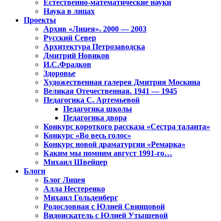
Естественно-математические науки
Наука в лицах
Проекты
Архив «Лицея». 2000 — 2003
Русский Север
Архитектура Петрозаводска
Дмитрий Новиков
И.С.Фрадков
Здоровье
Художественная галерея Дмитрия Москина
Великая Отечественная. 1941 — 1945
Педагогика С. Артемьевой
Педагогика школы
Педагогика двора
Конкурс короткого рассказа «Сестра таланта»
Конкурс «Во весь голос»
Конкурс новой драматургии «Ремарка»
Каким мы помним август 1991-го…
Михаил Швейцер
Блоги
Блог Лицея
Алла Нестеренко
Михаил Гольденберг
Родословная с Юлией Свинцовой
Видоискатель с Юлией Утышевой