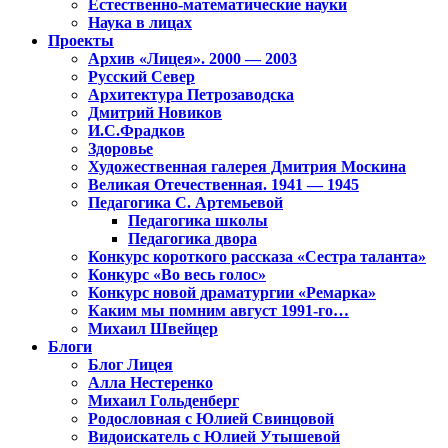
Естественно-математические науки
Наука в лицах
Проекты
Архив «Лицея». 2000 — 2003
Русский Север
Архитектура Петрозаводска
Дмитрий Новиков
И.С.Фрадков
Здоровье
Художественная галерея Дмитрия Москина
Великая Отечественная. 1941 — 1945
Педагогика С. Артемьевой
Педагогика школы
Педагогика двора
Конкурс короткого рассказа «Сестра таланта»
Конкурс «Во весь голос»
Конкурс новой драматургии «Ремарка»
Каким мы помним август 1991-го…
Михаил Швейцер
Блоги
Блог Лицея
Алла Нестеренко
Михаил Гольденберг
Родословная с Юлией Свинцовой
Видоискатель с Юлией Утышевой