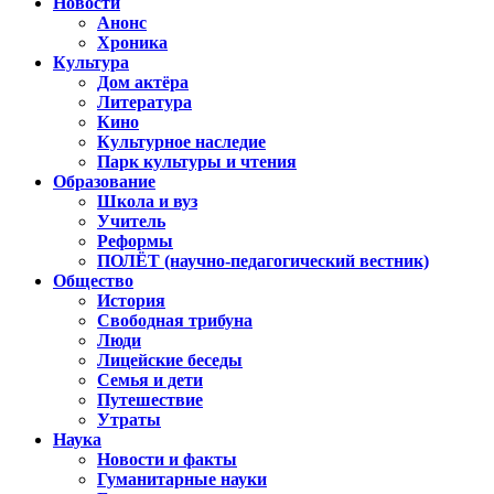
Новости
Анонс
Хроника
Культура
Дом актёра
Литература
Кино
Культурное наследие
Парк культуры и чтения
Образование
Школа и вуз
Учитель
Реформы
ПОЛЁТ (научно-педагогический вестник)
Общество
История
Свободная трибуна
Люди
Лицейские беседы
Семья и дети
Путешествие
Утраты
Наука
Новости и факты
Гуманитарные науки