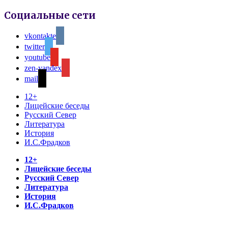
Социальные сети
vkontakte
twitter
youtube
zen-yandex
mail
12+
Лицейские беседы
Русский Север
Литература
История
И.С.Фрадков
12+
Лицейские беседы
Русский Север
Литература
История
И.С.Фрадков