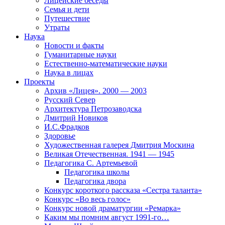
Лицейские беседы
Семья и дети
Путешествие
Утраты
Наука
Новости и факты
Гуманитарные науки
Естественно-математические науки
Наука в лицах
Проекты
Архив «Лицея». 2000 — 2003
Русский Север
Архитектура Петрозаводска
Дмитрий Новиков
И.С.Фрадков
Здоровье
Художественная галерея Дмитрия Москина
Великая Отечественная. 1941 — 1945
Педагогика С. Артемьевой
Педагогика школы
Педагогика двора
Конкурс короткого рассказа «Сестра таланта»
Конкурс «Во весь голос»
Конкурс новой драматургии «Ремарка»
Каким мы помним август 1991-го…