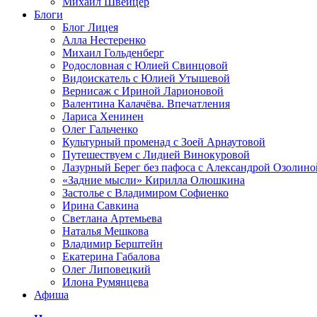
Михаил Швейцер
Блоги
Блог Лицея
Алла Нестеренко
Михаил Гольденберг
Родословная с Юлией Свинцовой
Видоискатель с Юлией Утышевой
Вернисаж с Ириной Ларионовой
Валентина Калачёва. Впечатления
Лариса Хенинен
Олег Гальченко
Культурный променад с Зоей Арнаутовой
Путешествуем с Лидией Винокуровой
Лазурный Берег без пафоса с Александрой Озолино
«Задние мысли» Кирилла Олюшкина
Застолье с Владимиром Софиенко
Ирина Савкина
Светлана Артемьева
Наталья Мешкова
Владимир Берштейн
Екатерина Габалова
Олег Липовецкий
Илона Румянцева
Афиша