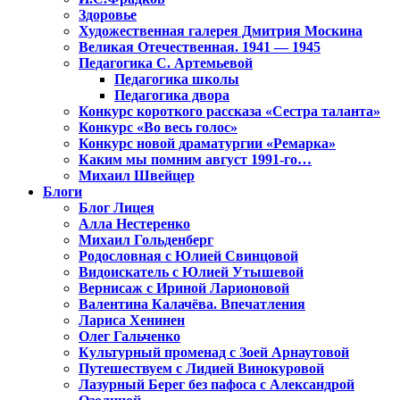
Здоровье
Художественная галерея Дмитрия Москина
Великая Отечественная. 1941 — 1945
Педагогика С. Артемьевой
Педагогика школы
Педагогика двора
Конкурс короткого рассказа «Сестра таланта»
Конкурс «Во весь голос»
Конкурс новой драматургии «Ремарка»
Каким мы помним август 1991-го…
Михаил Швейцер
Блоги
Блог Лицея
Алла Нестеренко
Михаил Гольденберг
Родословная с Юлией Свинцовой
Видоискатель с Юлией Утышевой
Вернисаж с Ириной Ларионовой
Валентина Калачёва. Впечатления
Лариса Хенинен
Олег Гальченко
Культурный променад с Зоей Арнаутовой
Путешествуем с Лидией Винокуровой
Лазурный Берег без пафоса с Александрой