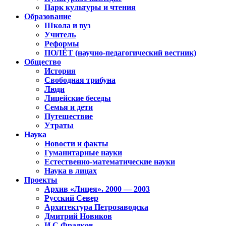
Парк культуры и чтения
Образование
Школа и вуз
Учитель
Реформы
ПОЛЁТ (научно-педагогический вестник)
Общество
История
Свободная трибуна
Люди
Лицейские беседы
Семья и дети
Путешествие
Утраты
Наука
Новости и факты
Гуманитарные науки
Естественно-математические науки
Наука в лицах
Проекты
Архив «Лицея». 2000 — 2003
Русский Север
Архитектура Петрозаводска
Дмитрий Новиков
И.С.Фрадков