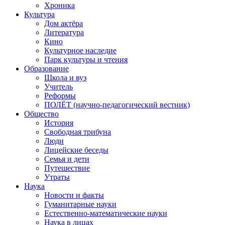
Хроника
Культура
Дом актёра
Литература
Кино
Культурное наследие
Парк культуры и чтения
Образование
Школа и вуз
Учитель
Реформы
ПОЛЁТ (научно-педагогический вестник)
Общество
История
Свободная трибуна
Люди
Лицейские беседы
Семья и дети
Путешествие
Утраты
Наука
Новости и факты
Гуманитарные науки
Естественно-математические науки
Наука в лицах