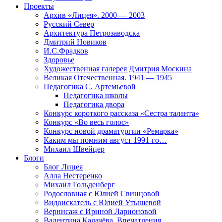
Проекты
Архив «Лицея». 2000 — 2003
Русский Север
Архитектура Петрозаводска
Дмитрий Новиков
И.С.Фрадков
Здоровье
Художественная галерея Дмитрия Москина
Великая Отечественная. 1941 — 1945
Педагогика С. Артемьевой
Педагогика школы
Педагогика двора
Конкурс короткого рассказа «Сестра таланта»
Конкурс «Во весь голос»
Конкурс новой драматургии «Ремарка»
Каким мы помним август 1991-го…
Михаил Швейцер
Блоги
Блог Лицея
Алла Нестеренко
Михаил Гольденберг
Родословная с Юлией Свинцовой
Видоискатель с Юлией Утышевой
Вернисаж с Ириной Ларионовой
Валентина Калачёва. Впечатления