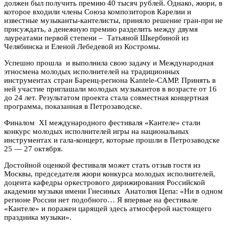
должен был получить премию 40 тысяч рублей. Однако, жюри, в
которое входили члены Союза композиторов Карелии и
известные музыканты-кантелисты, приняло решение гран-при не
присуждать, а денежную премию разделить между двумя
лауреатами первой степени – Татьяной Шкербиной из
Челябинска и Еленой Лебедевой из Костромы.
Успешно прошла и выполнила свою задачу и Международная
этносмена молодых исполнителей на традиционных
инструментах стран Баренц-региона Kantele-CAMP. Принять в
ней участие приглашали молодых музыкантов в возрасте от 16
до 24 лет. Результатом проекта стала совместная концертная
программа, показанная в Петрозаводске.
Финалом XI международного фестиваля «Кантеле» стали
конкурс молодых исполнителей игры на национальных
инструментах и гала-концерт, которые прошли в Петрозаводске
25 — 27 октября.
Достойной оценкой фестиваля может стать отзыв гостя из
Москвы, председателя жюри конкурса молодых исполнителей,
доцента кафедры оркестрового дирижирования Российской
академии музыки имени Гнесиных Анатолия Цепа: «Ни в одном
регионе России нет подобного… Я впервые на фестивале
«Кантеле» и поражен царящей здесь атмосферой настоящего
праздника музыки».