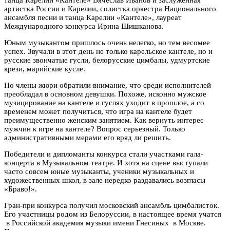
артистка России и Карелии, солистка оркестра Национального
ансамбля песни и танца Карелии «Кантеле», лауреат
Международного конкурса Ирина Шишканова.
Юным музыкантом пришлось очень нелегко, но тем весомее
успех. Звучали в этот день не только карельское кантеле, но и
русские звончатые гусли, белорусские цимбалы, удмуртские
крези, марийские кусле.
Но члены жюри обратили внимание, что среди исполнителей
преобладал в основном девушки. Похоже, исконно мужское
музицирование на кантеле и гуслях уходит в прошлое, а со
временем может получиться, что игра на кантеле будет
преимущественно женским занятием. Как вернуть интерес
мужчин к игре на кантеле? Вопрос серьезный. Только
административными мерами его вряд ли решить.
Победители и дипломанты конкурса стали участками гала-
концерта в Музыкальном театре. И хотя на сцене выступали
часто совсем юные музыканты, ученики музыкальных и
художественных школ, в зале нередко раздавались возгласы
«Браво!».
Гран-при конкурса получил московский ансамбль цимбалисток.
Его участницы родом из Белоруссии, в настоящее время учатся
в Российской академия музыки имени Гнесиных в Москве.