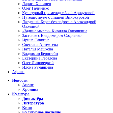
Лариса Хенинен
Олег Гальченко
Культурный променад с Зоей Арнаутовой
Путешествуем с Лидией Винокуровой
Лазурный Берег без пафоса с Александрой
Озолиной
«Задние мысли» Кирилла Олюшкина
Застолье с Владимиром Софиенко
Ирина Савкина
Светлана Артемьева
Наталья Мешкова
Владимир Берштейн
Екатерина Габалова
Олег Липовецкий
Илона Румянцева
Афиша
Новости
Анонс
Хроника
Культура
Дом актёра
Литература
Кино
Культурное наследие