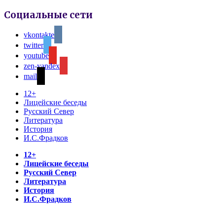
Социальные сети
vkontakte
twitter
youtube
zen-yandex
mail
12+
Лицейские беседы
Русский Север
Литература
История
И.С.Фрадков
12+
Лицейские беседы
Русский Север
Литература
История
И.С.Фрадков