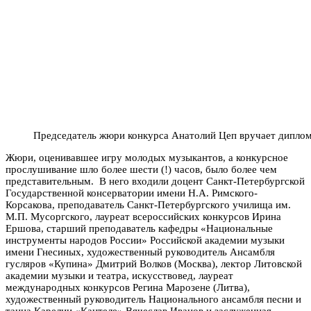
Председатель жюри конкурса Анатолий Цеп вручает диплом
Жюри, оценивавшее игру молодых музыкантов, а конкурсное
прослушивание шло более шести (!) часов, было более чем
представительным. В него входили доцент Санкт-Петербургской
Государственной консерватории имени Н.А. Римского-
Корсакова, преподаватель Санкт-Петербургского училища им.
М.П. Мусоргского, лауреат всероссийских конкурсов Ирина
Ершова, старший преподаватель кафедры «Национальные
инструменты народов России» Российской академии музыки
имени Гнесиных, художественный руководитель Ансамбля
гусляров «Купина» Дмитрий Волков (Москва), лектор Литовской
академии музыки и театра, искусствовед, лауреат
международных конкурсов Регина Марозене (Литва),
художественный руководитель Национального ансамбля песни и
танца Карелии «Кантеле» Вячеслав Иванов и заслуженная