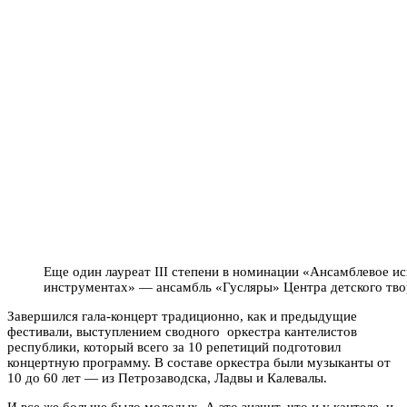
Еще один лауреат III степени в номинации «Ансамблевое и
инструментах» — ансамбль «Гусляры» Центра детского твор
Завершился гала-концерт традиционно, как и предыдущие
фестивали, выступлением сводного оркестра кантелистов
республики, который всего за 10 репетиций подготовил
концертную программу. В составе оркестра были музыканты от
10 до 60 лет — из Петрозаводска, Ладвы и Калевалы.
И все же больше было молодых. А это значит, что и у кантеле, и