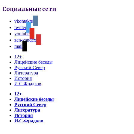
Социальные сети
vkontakte
twitter
youtube
zen-yandex
mail
12+
Лицейские беседы
Русский Север
Литература
История
И.С.Фрадков
12+
Лицейские беседы
Русский Север
Литература
История
И.С.Фрадков