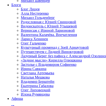
Михаил Швейцер
Блоги
Блог Лицея
Алла Нестеренко
Михаил Гольденберг
Родословная с Юлией Свинцовой
Видоискатель с Юлией Утышевой
Вернисаж с Ириной Ларионовой
Валентина Калачёва. Впечатления
Лариса Хенинен
Олег Гальченко
Культурный променад с Зоей Арнаутовой
Путешествуем с Лидией Винокуровой
Лазурный Берег без пафоса с Александрой Озолино
«Задние мысли» Кирилла Олюшкина
Застолье с Владимиром Софиенко
Ирина Савкина
Светлана Артемьева
Наталья Мешкова
Владимир Берштейн
Екатерина Габалова
Олег Липовецкий
Илона Румянцева
Афиша