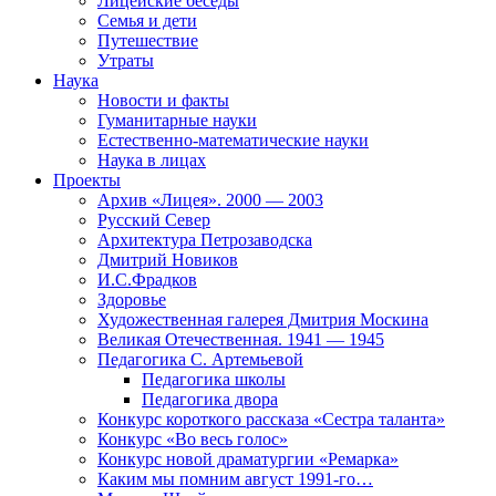
Лицейские беседы
Семья и дети
Путешествие
Утраты
Наука
Новости и факты
Гуманитарные науки
Естественно-математические науки
Наука в лицах
Проекты
Архив «Лицея». 2000 — 2003
Русский Север
Архитектура Петрозаводска
Дмитрий Новиков
И.С.Фрадков
Здоровье
Художественная галерея Дмитрия Москина
Великая Отечественная. 1941 — 1945
Педагогика С. Артемьевой
Педагогика школы
Педагогика двора
Конкурс короткого рассказа «Сестра таланта»
Конкурс «Во весь голос»
Конкурс новой драматургии «Ремарка»
Каким мы помним август 1991-го…