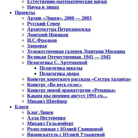
Естественно-математические науки
Наука в лицах
Проекты
Архив «Лицея». 2000 — 2003
Русский Север
Архитектура Петрозаводска
Дмитрий Новиков
И.С.Фрадков
Здоровье
Художественная галерея Дмитрия Москина
Великая Отечественная. 1941 — 1945
Педагогика С. Артемьевой
Педагогика школы
Педагогика двора
Конкурс короткого рассказа «Сестра таланта»
Конкурс «Во весь голос»
Конкурс новой драматургии «Ремарка»
Каким мы помним август 1991-го…
Михаил Швейцер
Блоги
Блог Лицея
Алла Нестеренко
Михаил Гольденберг
Родословная с Юлией Свинцовой
Видоискатель с Юлией Утышевой