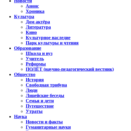
Новости
Анонс
Хроника
Культура
Дом актёра
Литература
Кино
Культурное наследие
Парк культуры и чтения
Образование
Школа и вуз
Учитель
Реформы
ПОЛЁТ (научно-педагогический вестник)
Общество
История
Свободная трибуна
Люди
Лицейские беседы
Семья и дети
Путешествие
Утраты
Наука
Новости и факты
Гуманитарные науки