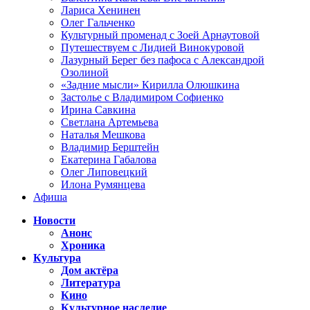
Лариса Хенинен
Олег Гальченко
Культурный променад с Зоей Арнаутовой
Путешествуем с Лидией Винокуровой
Лазурный Берег без пафоса с Александрой
Озолиной
«Задние мысли» Кирилла Олюшкина
Застолье с Владимиром Софиенко
Ирина Савкина
Светлана Артемьева
Наталья Мешкова
Владимир Берштейн
Екатерина Габалова
Олег Липовецкий
Илона Румянцева
Афиша
Новости
Анонс
Хроника
Культура
Дом актёра
Литература
Кино
Культурное наследие