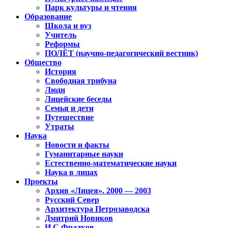
Парк культуры и чтения
Образование
Школа и вуз
Учитель
Реформы
ПОЛЁТ (научно-педагогический вестник)
Общество
История
Свободная трибуна
Люди
Лицейские беседы
Семья и дети
Путешествие
Утраты
Наука
Новости и факты
Гуманитарные науки
Естественно-математические науки
Наука в лицах
Проекты
Архив «Лицея». 2000 — 2003
Русский Север
Архитектура Петрозаводска
Дмитрий Новиков
И.С.Фрадков