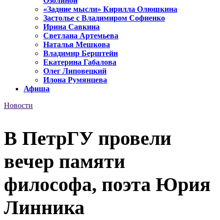
Озолиной
«Задние мысли» Кирилла Олюшкина
Застолье с Владимиром Софиенко
Ирина Савкина
Светлана Артемьева
Наталья Мешкова
Владимир Берштейн
Екатерина Габалова
Олег Липовецкий
Илона Румянцева
Афиша
Новости
В ПетрГУ провели
вечер памяти
философа, поэта Юрия
Линника