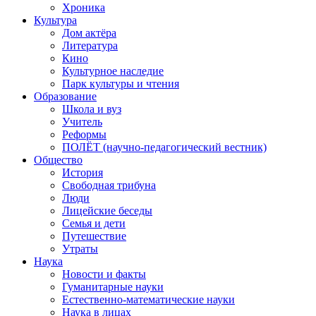
Хроника
Культура
Дом актёра
Литература
Кино
Культурное наследие
Парк культуры и чтения
Образование
Школа и вуз
Учитель
Реформы
ПОЛЁТ (научно-педагогический вестник)
Общество
История
Свободная трибуна
Люди
Лицейские беседы
Семья и дети
Путешествие
Утраты
Наука
Новости и факты
Гуманитарные науки
Естественно-математические науки
Наука в лицах