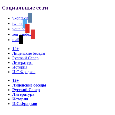
Социальные сети
vkontakte
twitter
youtube
zen-yandex
mail
12+
Лицейские беседы
Русский Север
Литература
История
И.С.Фрадков
12+
Лицейские беседы
Русский Север
Литература
История
И.С.Фрадков