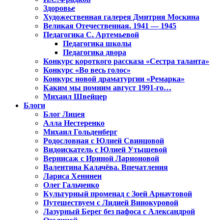
Здоровье
Художественная галерея Дмитрия Москина
Великая Отечественная. 1941 — 1945
Педагогика С. Артемьевой
Педагогика школы
Педагогика двора
Конкурс короткого рассказа «Сестра таланта»
Конкурс «Во весь голос»
Конкурс новой драматургии «Ремарка»
Каким мы помним август 1991-го…
Михаил Швейцер
Блоги
Блог Лицея
Алла Нестеренко
Михаил Гольденберг
Родословная с Юлией Свинцовой
Видоискатель с Юлией Утышевой
Вернисаж с Ириной Ларионовой
Валентина Калачёва. Впечатления
Лариса Хенинен
Олег Гальченко
Культурный променад с Зоей Арнаутовой
Путешествуем с Лидией Винокуровой
Лазурный Берег без пафоса с Александрой