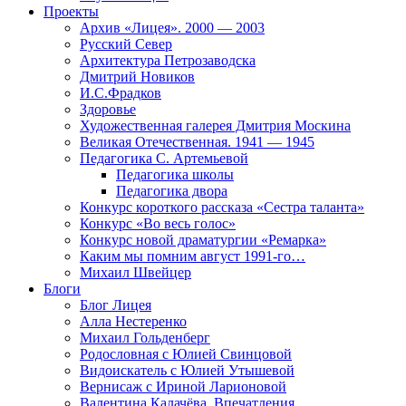
Проекты
Архив «Лицея». 2000 — 2003
Русский Север
Архитектура Петрозаводска
Дмитрий Новиков
И.С.Фрадков
Здоровье
Художественная галерея Дмитрия Москина
Великая Отечественная. 1941 — 1945
Педагогика С. Артемьевой
Педагогика школы
Педагогика двора
Конкурс короткого рассказа «Сестра таланта»
Конкурс «Во весь голос»
Конкурс новой драматургии «Ремарка»
Каким мы помним август 1991-го…
Михаил Швейцер
Блоги
Блог Лицея
Алла Нестеренко
Михаил Гольденберг
Родословная с Юлией Свинцовой
Видоискатель с Юлией Утышевой
Вернисаж с Ириной Ларионовой
Валентина Калачёва. Впечатления