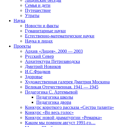
Лицейские беседы
Семья и дети
Путешествие
Утраты
Наука
Новости и факты
Гуманитарные науки
Естественно-математические науки
Наука в лицах
Проекты
Архив «Лицея». 2000 — 2003
Русский Север
Архитектура Петрозаводска
Дмитрий Новиков
И.С.Фрадков
Здоровье
Художественная галерея Дмитрия Москина
Великая Отечественная. 1941 — 1945
Педагогика С. Артемьевой
Педагогика школы
Педагогика двора
Конкурс короткого рассказа «Сестра таланта»
Конкурс «Во весь голос»
Конкурс новой драматургии «Ремарка»
Каким мы помним август 1991-го…