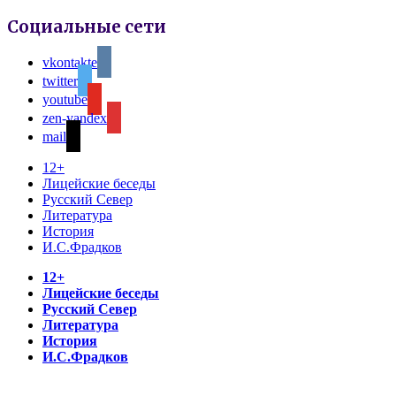
Социальные сети
vkontakte
twitter
youtube
zen-yandex
mail
12+
Лицейские беседы
Русский Север
Литература
История
И.С.Фрадков
12+
Лицейские беседы
Русский Север
Литература
История
И.С.Фрадков