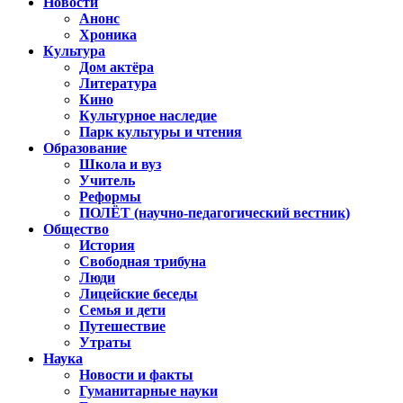
Новости
Анонс
Хроника
Культура
Дом актёра
Литература
Кино
Культурное наследие
Парк культуры и чтения
Образование
Школа и вуз
Учитель
Реформы
ПОЛЁТ (научно-педагогический вестник)
Общество
История
Свободная трибуна
Люди
Лицейские беседы
Семья и дети
Путешествие
Утраты
Наука
Новости и факты
Гуманитарные науки