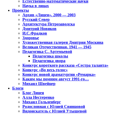
Естественно-математические науки
Наука в лицах
Проекты
Архив «Лицея». 2000 — 2003
Русский Север
Архитектура Петрозаводска
Дмитрий Новиков
И.С.Фрадков
Здоровье
Художественная галерея Дмитрия Москина
Великая Отечественная. 1941 — 1945
Педагогика С. Артемьевой
Педагогика школы
Педагогика двора
Конкурс короткого рассказа «Сестра таланта»
Конкурс «Во весь голос»
Конкурс новой драматургии «Ремарка»
Каким мы помним август 1991-го…
Михаил Швейцер
Блоги
Блог Лицея
Алла Нестеренко
Михаил Гольденберг
Родословная с Юлией Свинцовой
Видоискатель с Юлией Утышевой