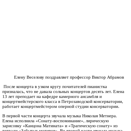
Елену Веселову поздравляет профессор Виктор Абрамов
После концерта в узком кругу почитателей пианистка
призналась, что не давала сольных концертов десять лет.
Елена
13 лет преподает на кафедре камерного ансамбля и
концертмейстерского класса в Петрозаводской консерватории,
работает концертмейстером оперной студии консерватории.
В первой части концерта звучала музыка Николая Метнера.
Елена исполнила «Сонату-воспоминание», лирическую
зарисовку «Канцона Матината» и «Трагическую сонату» из
тетради «Забытых мотивов». Во второй части звучала музыка