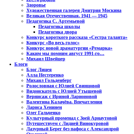
Здоровье
Художественная галерея Дмитрия Москина
Великая Отечественная. 1941 — 1945
Педагогика С. Артемьевой
Педагогика школы
Педагогика двора
Конкурс короткого рассказа «Сестра таланта»
Конкурс «Во весь голос»
Конкурс новой драматургии «Ремарка»
Каким мы помним август 1991-го…
Михаил Швейцер
Блоги
Блог Лицея
Алла Нестеренко
Михаил Гольденберг
Родословная с Юлией Свинцовой
Видоискатель с Юлией Утышевой
Вернисаж с Ириной Ларионовой
Валентина Калачёва. Впечатления
Лариса Хенинен
Олег Гальченко
Культурный променад с Зоей Арнаутовой
Путешествуем с Лидией Винокуровой
Лазурный Берег без пафоса с Александрой