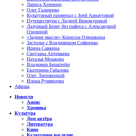
Лариса Хенинен
Олег Гальченко
Культурный променад с Зоей Арнаутовой
Путешествуем с Лидией Винокуровой
Лазурный Берег без пафоса с Александрой
Озолиной
«Задние мысли» Кирилла Олюшкина
Застолье с Владимиром Софиенко
Ирина Савкина
Светлана Артемьева
Наталья Мешкова
Владимир Берштейн
Екатерина Габалова
Олег Липовецкий
Илона Румянцева
Афиша
Новости
Анонс
Хроника
Культура
Дом актёра
Литература
Кино
Культурное наследие