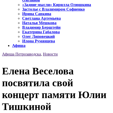
Озолиной
«Задние мысли» Кирилла Олюшкина
Застолье с Владимиром Софиенко
Ирина Савкина
Светлана Артемьева
Наталья Мешкова
Владимир Берштейн
Екатерина Габалова
Олег Липовецкий
Илона Румянцева
Афиша
Афиша Петрозаводска
,
Новости
Елена Веселова
посвятила свой
концерт памяти Юлии
Тишкиной