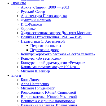
Проекты
Архив «Лицея». 2000 — 2003
Русский Север
Архитектура Петрозаводска
Дмитрий Новиков
И.С.Фрадков
Здоровье
Художественная галерея Дмитрия Москина
Великая Отечественная. 1941 — 1945
Педагогика С. Артемьевой
Педагогика школы
Педагогика двора
Конкурс короткого рассказа «Сестра таланта»
Конкурс «Во весь голос»
Конкурс новой драматургии «Ремарка»
Каким мы помним август 1991-го…
Михаил Швейцер
Блоги
Блог Лицея
Алла Нестеренко
Михаил Гольденберг
Родословная с Юлией Свинцовой
Видоискатель с Юлией Утышевой
Вернисаж с Ириной Ларионовой
Валентина Калачёва. Впечатления