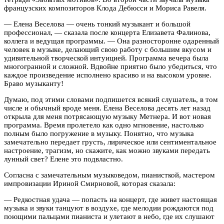
французских композиторов Клода Дебюсси и Мориса Равеля.
— Елена Веселова — очень тонкий музыкант и большой
профессионал, — сказала после концерта Елизавета Фалинова,
коллега и ведущая программы. — Она разносторонне одаренный
человек в музыке, делающий свою работу с большим вкусом и
удивительной творческой интуицией. Программа вечера была
многогранной и сложной. Вдвойне приятно было убедиться, что
каждое произведение исполнено красиво и на высоком уровне.
Браво музыканту!
Думаю, под этими словами подпишется всякий слушатель, в том
числе и обычный вроде меня. Елена Веселова десять лет назад
открыла для меня потрясающую музыку Метнера. И вот новая
программа. Время пролетело как одно мгновение, настолько
полным было погружение в музыку. Понятно, что музыка
замечательно передает грусть, лирическое или сентиментальное
настроение, трагизм, но скажите, как можно звуками передать
лунный свет? Елене это подвластно.
Согласна с замечательным музыковедом, пианисткой, мастером
импровизации Ириной Смирновой, которая сказала:
—
Редкостная удача — попасть на концерт, где живет настоящая
музыка и звуки танцуют в воздухе, где мелодии рождаются под
поющими пальцами пианиста и улетают в небо, где их слушают