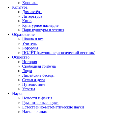
Хроника
Культура
Дом актёра
Литература
Кино
Культурное наследие
Парк культуры и чтения
Образование
Школа и вуз
Учитель
Реформы
ПОЛЁТ (научно-педагогический вестник)
Общество
История
Свободная трибуна
Люди
Лицейские беседы
Семья и дети
Путешествие
Утраты
Наука
Новости и факты
Гуманитарные науки
Естественно-математические науки
Наука в лицах