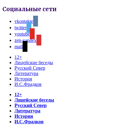
Социальные сети
vkontakte
twitter
youtube
zen-yandex
mail
12+
Лицейские беседы
Русский Север
Литература
История
И.С.Фрадков
12+
Лицейские беседы
Русский Север
Литература
История
И.С.Фрадков