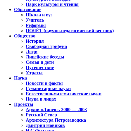
Парк культуры и чтения
Образование
Школа и вуз
Учитель
Реформы
ПОЛЁТ (научно-педагогический вестник)
Общество
История
Свободная трибуна
Люди
Лицейские беседы
Семья и дети
Путешествие
Утраты
Наука
Новости и факты
Гуманитарные науки
Естественно-математические науки
Наука в лицах
Проекты
Архив «Лицея». 2000 — 2003
Русский Север
Архитектура Петрозаводска
Дмитрий Новиков
И.С.Фрадков