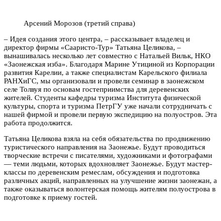
Арсений Морозов (третий справа)
– Идея создания этого центра, – рассказывает владелец и
директор фирмы «Сааристо-Тур» Татьяна Целикова, –
вынашивалась несколько лет совместно с Натальей Вильк, НКО
«Заонежская изба». Благодаря Марине Утициной из Корпорации
развития Карелии, а также специалистам Карельского филиала
РАНХиГС, мы организовали и провели семинар в заонежском
селе Толвуя по основам гостеприимства для деревенских
жителей. Студенты кафедры туризма Института физической
культуры, спорта и туризма ПетрГУ уже начали сотрудничать с
нашей фирмой и провели первую экспедицию на полуостров. Эта
работа продолжится.
Татьяна Целикова взяла на себя обязательства по продвижению
туристического направления на Заонежье. Будут проводиться
творческие встречи с писателями, художниками и фотографами
— теми людьми, которых вдохновляет Заонежье. Будут мастер-
классы по деревенским ремеслам, обсуждения и подготовка
различных акций, направленных на улучшение жизни заонежан, а
также оказываться волонтерская помощь жителям полуострова в
подготовке к приему гостей.