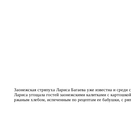
Заонежская стряпуха Лариса Багаева уже известна и среди с
Лариса угощала гостей заонежскими калитками с картошко
ржаным хлебом, испеченным по рецептам ее бабушки, с ря