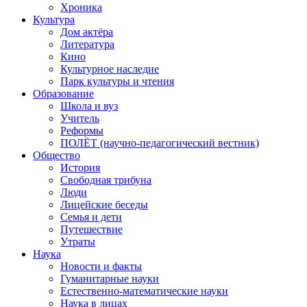
Хроника
Культура
Дом актёра
Литература
Кино
Культурное наследие
Парк культуры и чтения
Образование
Школа и вуз
Учитель
Реформы
ПОЛЁТ (научно-педагогический вестник)
Общество
История
Свободная трибуна
Люди
Лицейские беседы
Семья и дети
Путешествие
Утраты
Наука
Новости и факты
Гуманитарные науки
Естественно-математические науки
Наука в лицах