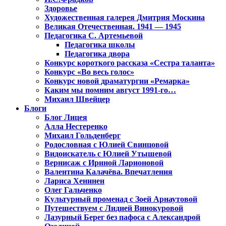
Здоровье
Художественная галерея Дмитрия Москина
Великая Отечественная. 1941 — 1945
Педагогика С. Артемьевой
Педагогика школы
Педагогика двора
Конкурс короткого рассказа «Сестра таланта»
Конкурс «Во весь голос»
Конкурс новой драматургии «Ремарка»
Каким мы помним август 1991-го…
Михаил Швейцер
Блоги
Блог Лицея
Алла Нестеренко
Михаил Гольденберг
Родословная с Юлией Свинцовой
Видоискатель с Юлией Утышевой
Вернисаж с Ириной Ларионовой
Валентина Калачёва. Впечатления
Лариса Хенинен
Олег Гальченко
Культурный променад с Зоей Арнаутовой
Путешествуем с Лидией Винокуровой
Лазурный Берег без пафоса с Александрой