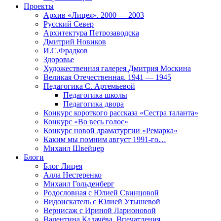
Проекты
Архив «Лицея». 2000 — 2003
Русский Север
Архитектура Петрозаводска
Дмитрий Новиков
И.С.Фрадков
Здоровье
Художественная галерея Дмитрия Москина
Великая Отечественная. 1941 — 1945
Педагогика С. Артемьевой
Педагогика школы
Педагогика двора
Конкурс короткого рассказа «Сестра таланта»
Конкурс «Во весь голос»
Конкурс новой драматургии «Ремарка»
Каким мы помним август 1991-го…
Михаил Швейцер
Блоги
Блог Лицея
Алла Нестеренко
Михаил Гольденберг
Родословная с Юлией Свинцовой
Видоискатель с Юлией Утышевой
Вернисаж с Ириной Ларионовой
Валентина Калачёва. Впечатления