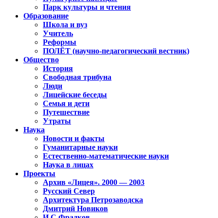
Парк культуры и чтения
Образование
Школа и вуз
Учитель
Реформы
ПОЛЁТ (научно-педагогический вестник)
Общество
История
Свободная трибуна
Люди
Лицейские беседы
Семья и дети
Путешествие
Утраты
Наука
Новости и факты
Гуманитарные науки
Естественно-математические науки
Наука в лицах
Проекты
Архив «Лицея». 2000 — 2003
Русский Север
Архитектура Петрозаводска
Дмитрий Новиков
И.С.Фрадков