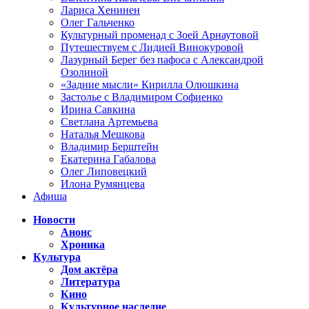
Лариса Хенинен
Олег Гальченко
Культурный променад с Зоей Арнаутовой
Путешествуем с Лидией Винокуровой
Лазурный Берег без пафоса с Александрой
Озолиной
«Задние мысли» Кирилла Олюшкина
Застолье с Владимиром Софиенко
Ирина Савкина
Светлана Артемьева
Наталья Мешкова
Владимир Берштейн
Екатерина Габалова
Олег Липовецкий
Илона Румянцева
Афиша
Новости
Анонс
Хроника
Культура
Дом актёра
Литература
Кино
Культурное наследие