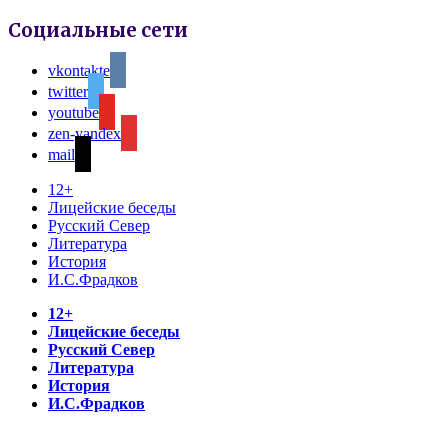
Социальные сети
vkontakte
twitter
youtube
zen-yandex
mail
12+
Лицейские беседы
Русский Север
Литература
История
И.С.Фрадков
12+
Лицейские беседы
Русский Север
Литература
История
И.С.Фрадков