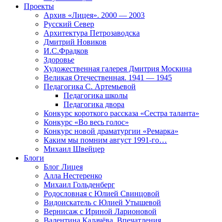
Проекты
Архив «Лицея». 2000 — 2003
Русский Север
Архитектура Петрозаводска
Дмитрий Новиков
И.С.Фрадков
Здоровье
Художественная галерея Дмитрия Москина
Великая Отечественная. 1941 — 1945
Педагогика С. Артемьевой
Педагогика школы
Педагогика двора
Конкурс короткого рассказа «Сестра таланта»
Конкурс «Во весь голос»
Конкурс новой драматургии «Ремарка»
Каким мы помним август 1991-го…
Михаил Швейцер
Блоги
Блог Лицея
Алла Нестеренко
Михаил Гольденберг
Родословная с Юлией Свинцовой
Видоискатель с Юлией Утышевой
Вернисаж с Ириной Ларионовой
Валентина Калачёва. Впечатления