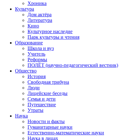
Хроника
Культура
Дом актёра
Литература
Кино
Культурное наследие
Парк культуры и чтения
Образование
Школа и вуз
Учитель
Реформы
ПОЛЁТ (научно-педагогический вестник)
Общество
История
Свободная трибуна
Люди
Лицейские беседы
Семья и дети
Путешествие
Утраты
Наука
Новости и факты
Гуманитарные науки
Естественно-математические науки
Наука в лицах