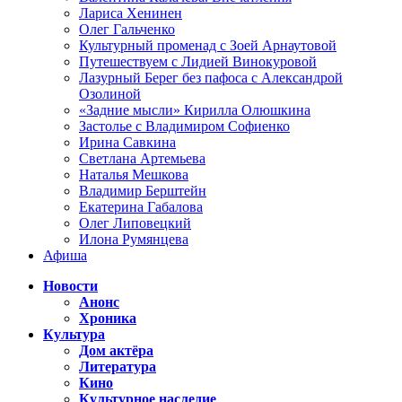
Лариса Хенинен
Олег Гальченко
Культурный променад с Зоей Арнаутовой
Путешествуем с Лидией Винокуровой
Лазурный Берег без пафоса с Александрой
Озолиной
«Задние мысли» Кирилла Олюшкина
Застолье с Владимиром Софиенко
Ирина Савкина
Светлана Артемьева
Наталья Мешкова
Владимир Берштейн
Екатерина Габалова
Олег Липовецкий
Илона Румянцева
Афиша
Новости
Анонс
Хроника
Культура
Дом актёра
Литература
Кино
Культурное наследие