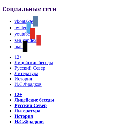
Социальные сети
vkontakte
twitter
youtube
zen-yandex
mail
12+
Лицейские беседы
Русский Север
Литература
История
И.С.Фрадков
12+
Лицейские беседы
Русский Север
Литература
История
И.С.Фрадков