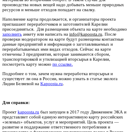
производства новых вещей надо добывать меньше природных
ресурсов и меньше отходов попадает на свалку.
Наполнение карты продолжается, и организаторы проекта
приглашают переработчиков и заготовителей Карелии
присоединяться. Для размещения объекта на карте необходимо
заполнить
анкету или написать на
info@kapoosta.ru
. После
проверки модератором на карте будут размещены контактные
данные предприятий и информация о заготавливаемых и
перерабатываемых ими видах отходов. Сейчас на карте
отмечены 3 предприятия, которые занимаются сбором,
транспортировкой и утилизацией вторсырья в Карелии,
посмотреть карту можно
по ссылке.
Подробнее о том, зачем нужна переработка вторсырья и
существует ли она в России, можно узнать в статье эколога
Лидии Беляевой на
Kapoosta.ru
.
Для справки:
Проект
kapoosta.ru
был запущен в 2017 году Движением ЭКА и
представляет собой единую интерактивную карту российских
«зеленых» объектов, услуг и мероприятий. Цель проекта —
развитие и поддержание ответственного потребления и
производства и формирование экологического рынка в России.