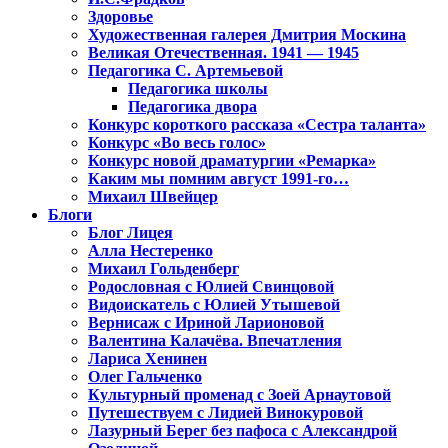
Здоровье
Художественная галерея Дмитрия Москина
Великая Отечественная. 1941 — 1945
Педагогика С. Артемьевой
Педагогика школы
Педагогика двора
Конкурс короткого рассказа «Сестра таланта»
Конкурс «Во весь голос»
Конкурс новой драматургии «Ремарка»
Каким мы помним август 1991-го…
Михаил Швейцер
Блоги
Блог Лицея
Алла Нестеренко
Михаил Гольденберг
Родословная с Юлией Свинцовой
Видоискатель с Юлией Утышевой
Вернисаж с Ириной Ларионовой
Валентина Калачёва. Впечатления
Лариса Хенинен
Олег Гальченко
Культурный променад с Зоей Арнаутовой
Путешествуем с Лидией Винокуровой
Лазурный Берег без пафоса с Александрой