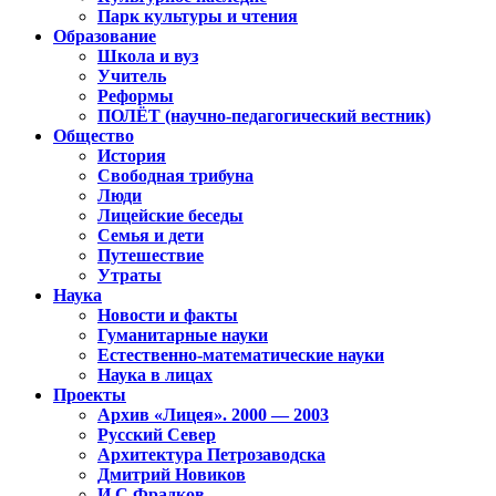
Парк культуры и чтения
Образование
Школа и вуз
Учитель
Реформы
ПОЛЁТ (научно-педагогический вестник)
Общество
История
Свободная трибуна
Люди
Лицейские беседы
Семья и дети
Путешествие
Утраты
Наука
Новости и факты
Гуманитарные науки
Естественно-математические науки
Наука в лицах
Проекты
Архив «Лицея». 2000 — 2003
Русский Север
Архитектура Петрозаводска
Дмитрий Новиков
И.С.Фрадков