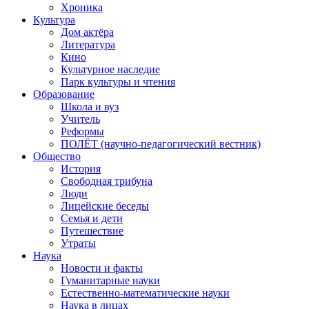
Хроника
Культура
Дом актёра
Литература
Кино
Культурное наследие
Парк культуры и чтения
Образование
Школа и вуз
Учитель
Реформы
ПОЛЁТ (научно-педагогический вестник)
Общество
История
Свободная трибуна
Люди
Лицейские беседы
Семья и дети
Путешествие
Утраты
Наука
Новости и факты
Гуманитарные науки
Естественно-математические науки
Наука в лицах