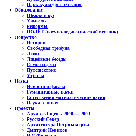
Парк культуры и чтения
Образование
Школа и вуз
Учитель
Реформы
ПОЛЁТ (научно-педагогический вестник)
Общество
История
Свободная трибуна
Люди
Лицейские беседы
Семья и дети
Путешествие
Утраты
Наука
Новости и факты
Гуманитарные науки
Естественно-математические науки
Наука в лицах
Проекты
Архив «Лицея». 2000 — 2003
Русский Север
Архитектура Петрозаводска
Дмитрий Новиков
И.С.Фрадков