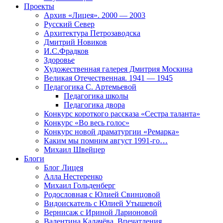
Проекты
Архив «Лицея». 2000 — 2003
Русский Север
Архитектура Петрозаводска
Дмитрий Новиков
И.С.Фрадков
Здоровье
Художественная галерея Дмитрия Москина
Великая Отечественная. 1941 — 1945
Педагогика С. Артемьевой
Педагогика школы
Педагогика двора
Конкурс короткого рассказа «Сестра таланта»
Конкурс «Во весь голос»
Конкурс новой драматургии «Ремарка»
Каким мы помним август 1991-го…
Михаил Швейцер
Блоги
Блог Лицея
Алла Нестеренко
Михаил Гольденберг
Родословная с Юлией Свинцовой
Видоискатель с Юлией Утышевой
Вернисаж с Ириной Ларионовой
Валентина Калачёва. Впечатления