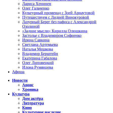
Лариса Хенинен
Олег Гальченко
Культурный променад с Зоей Арнаутовой
Путешествуем с Лидией Винокуровой
Лазурный Берег без пафоса с Александрой
Озолиной
«Задние мысли» Кирилла Олюшкина
Застолье с Владимиром Софиенко
Ирина Савкина
Светлана Артемьева
Наталья Мешкова
Владимир Берштейн
Екатерина Габалова
Олег Липовецкий
Илона Румянцева
Афиша
Новости
Анонс
Хроника
Культура
Дом актёра
Литература
Кино
Культурное наследие