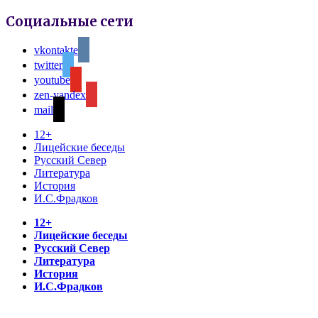
Социальные сети
vkontakte
twitter
youtube
zen-yandex
mail
12+
Лицейские беседы
Русский Север
Литература
История
И.С.Фрадков
12+
Лицейские беседы
Русский Север
Литература
История
И.С.Фрадков