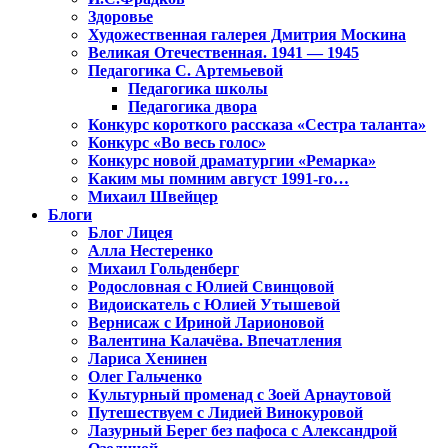
Здоровье
Художественная галерея Дмитрия Москина
Великая Отечественная. 1941 — 1945
Педагогика С. Артемьевой
Педагогика школы
Педагогика двора
Конкурс короткого рассказа «Сестра таланта»
Конкурс «Во весь голос»
Конкурс новой драматургии «Ремарка»
Каким мы помним август 1991-го…
Михаил Швейцер
Блоги
Блог Лицея
Алла Нестеренко
Михаил Гольденберг
Родословная с Юлией Свинцовой
Видоискатель с Юлией Утышевой
Вернисаж с Ириной Ларионовой
Валентина Калачёва. Впечатления
Лариса Хенинен
Олег Гальченко
Культурный променад с Зоей Арнаутовой
Путешествуем с Лидией Винокуровой
Лазурный Берег без пафоса с Александрой