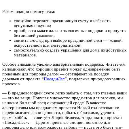
Рекомендации помогут вам:
спокойно пережить праздничную суету и избежать
ненужных покупок;
приобрести максимально экологичные подарки и продукты
без лишней упаковки;
снизить экослед при выборе праздничной елки — живой,
искусственной или альтернативной;
самостоятельно создать украшения для дома из доступных
материалов.
Особое внимание уделено альтернативным подаркам. Читателям
напоминают, что хороший презент может одновременно быть
полезным для природы делом — сертификат на посадку
деревьев от проекта “
ПосадиЛес
”, поддержка природоохранных
проектов.
— В предновогодней суете легко забыть о том, что главные вещи
— это не вещи. Покупая множество предметов для галочки, мы
наносим большой вред окружающей среде. В качестве
альтернативы мы предлагаем провести Новый год осознанно:
переосмыслить свои ценности, побыть с близкими, уделить
время хобби, — советует Лидия Беляева, координатор проекта
«ПосадиЛес». — Дарите приятные эмоции, полезное для
природы дело или возможность выбора — пусть это будет что-