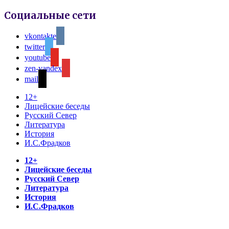
Социальные сети
vkontakte
twitter
youtube
zen-yandex
mail
12+
Лицейские беседы
Русский Север
Литература
История
И.С.Фрадков
12+
Лицейские беседы
Русский Север
Литература
История
И.С.Фрадков