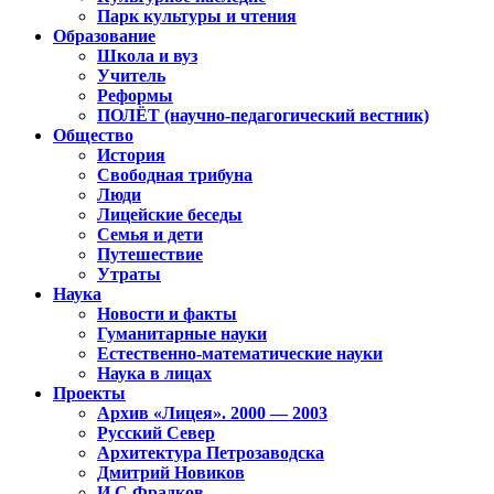
Парк культуры и чтения
Образование
Школа и вуз
Учитель
Реформы
ПОЛЁТ (научно-педагогический вестник)
Общество
История
Свободная трибуна
Люди
Лицейские беседы
Семья и дети
Путешествие
Утраты
Наука
Новости и факты
Гуманитарные науки
Естественно-математические науки
Наука в лицах
Проекты
Архив «Лицея». 2000 — 2003
Русский Север
Архитектура Петрозаводска
Дмитрий Новиков
И.С.Фрадков