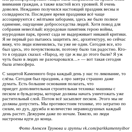
внимания граждан, а также властей всех уровней. Я очень
доволен. Нежданно получился настоящий праздник весны и
солидарности. Последнее время праздники всё чаще
ассоциируются с жёлтыми заборами, здесь же было полное
единение, ощущение добрососедства людей. Хотя повод для
собрания невесёлый: изуродован памятник герою войны,
изуродован парк, проект сада не выдерживает никакой критики.
Я не первый раз пытаюсь защитить лес, архитектуру, но сейчас
вижу, что люди изменились, ты уже не один. Сегодня все, кто
был здесь, это почувствовали, поэтому было так радостно. Кто-
то в сердцах сказал: «Народ, ну где ж вы до этого были? Я уж
чуть было в людях не разочаровался…» — вот такая сегодня
была атмосфера.
С защитой Каменного бора каждый день у нас то ликование, то
слёзы. Сегодня был праздник, а про завтра страшно даже
думать. Есть большие основания полагать, что
приедет дополнительная строительная техника: машины с
песком и бульдозеры, которые должны начать уничтожать уже
растительный слой. Потом всё засыплют песком. Этого мы не
должны допустить. Мы противостоим технике, это затратно по
силам, но дух, дружба и количество неравнодушных каждый
день растет. Дежурим даже по ночам. Тяжело, но люди
настроены идти до конца.
Фото Алексея Трунова и группы vk.com/parkkamennyibor