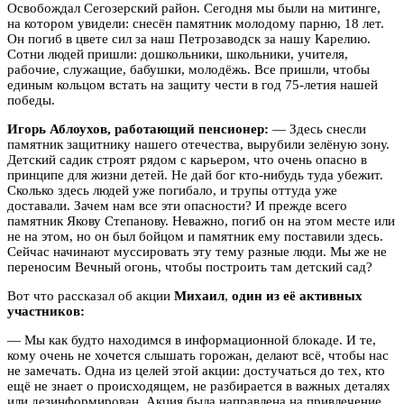
Освобождал Сегозерский район. Сегодня мы были на митинге,
на котором увидели: снесён памятник молодому парню, 18 лет.
Он погиб в цвете сил за наш Петрозаводск за нашу Карелию.
Сотни людей пришли: дошкольники, школьники, учителя,
рабочие, служащие, бабушки, молодёжь. Все пришли, чтобы
единым кольцом встать на защиту чести в год 75-летия нашей
победы.
Игорь Аблоухов, работающий пенсионер:
— Здесь снесли
памятник защитнику нашего отечества, вырубили зелёную зону.
Детский садик строят рядом с карьером, что очень опасно в
принципе для жизни детей. Не дай бог кто-нибудь туда убежит.
Сколько здесь людей уже погибало, и трупы оттуда уже
доставали. Зачем нам все эти опасности? И прежде всего
памятник Якову Степанову. Неважно, погиб он на этом месте или
не на этом, но он был бойцом и памятник ему поставили здесь.
Сейчас начинают муссировать эту тему разные люди. Мы же не
переносим Вечный огонь, чтобы построить там детский сад?
Вот что рассказал об акции
Михаил
,
один из её активных
участников:
— Мы как будто находимся в информационной блокаде. И те,
кому очень не хочется слышать горожан, делают всё, чтобы нас
не замечать. Одна из целей этой акции: достучаться до тех, кто
ещё не знает о происходящем, не разбирается в важных деталях
или дезинформирован. Акция была направлена на привлечение