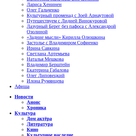
Лариса Хенинен
Олег Гальченко
Культурный променад с Зоей Арнаутовой
Путешествуем с Лидией Винокуровой
Лазурный Берег без пафоса с Александрой
Озолиной
«Задние мысли» Кирилла Олюшкина
Застолье с Владимиром Софиенко
Ирина Савкина
Светлана Артемьева
Наталья Мешкова
Владимир Берштейн
Екатерина Габалова
Олег Липовецкий
Илона Румянцева
Афиша
Новости
Анонс
Хроника
Культура
Дом актёра
Литература
Кино
Культурное наследие