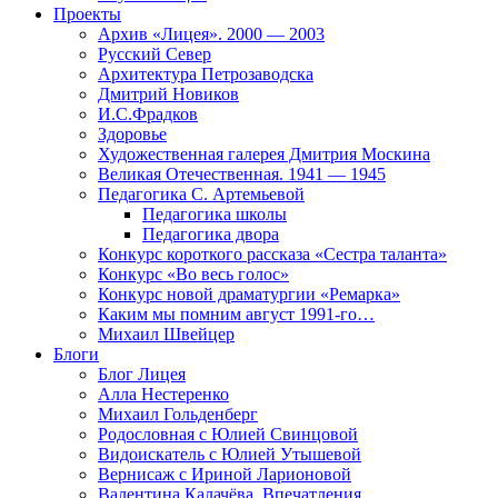
Проекты
Архив «Лицея». 2000 — 2003
Русский Север
Архитектура Петрозаводска
Дмитрий Новиков
И.С.Фрадков
Здоровье
Художественная галерея Дмитрия Москина
Великая Отечественная. 1941 — 1945
Педагогика С. Артемьевой
Педагогика школы
Педагогика двора
Конкурс короткого рассказа «Сестра таланта»
Конкурс «Во весь голос»
Конкурс новой драматургии «Ремарка»
Каким мы помним август 1991-го…
Михаил Швейцер
Блоги
Блог Лицея
Алла Нестеренко
Михаил Гольденберг
Родословная с Юлией Свинцовой
Видоискатель с Юлией Утышевой
Вернисаж с Ириной Ларионовой
Валентина Калачёва. Впечатления