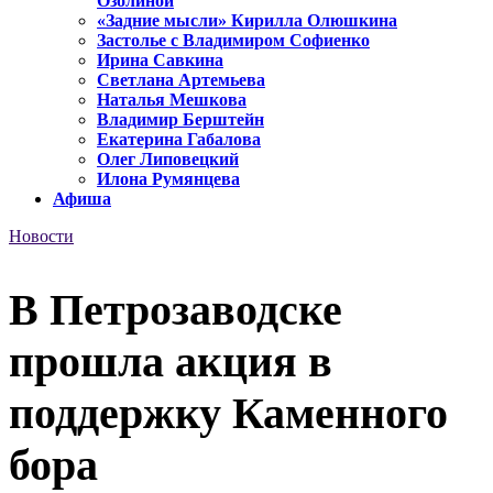
Озолиной
«Задние мысли» Кирилла Олюшкина
Застолье с Владимиром Софиенко
Ирина Савкина
Светлана Артемьева
Наталья Мешкова
Владимир Берштейн
Екатерина Габалова
Олег Липовецкий
Илона Румянцева
Афиша
Новости
В Петрозаводске
прошла акция в
поддержку Каменного
бора