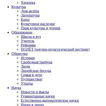
Хроника
Культура
Дом актёра
Литература
Кино
Культурное наследие
Парк культуры и чтения
Образование
Школа и вуз
Учитель
Реформы
ПОЛЁТ (научно-педагогический вестник)
Общество
История
Свободная трибуна
Люди
Лицейские беседы
Семья и дети
Путешествие
Утраты
Наука
Новости и факты
Гуманитарные науки
Естественно-математические науки
Наука в лицах