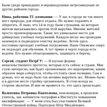
Были среди пришедших и неравнодушные петрозаводчане из
других районов города.
Нина, работник IT- компании:
— У нас в городе не так много
мест природы, для общего отдыха. Их нужно охранять и
оберегать. Я знаю, что 14-м году были слушания, на которых
жители высказывались против этой вырубки. Мнение жителей
просто проигнорировали. Также это уникальное место для
дайверских учебных погружений. Каждую весну мы проводим
наземную и подводную очистку водоёма. Летом здесь
постоянно проходят учебные погружения. Наше Онежское озеро
не подходит для обучения. А тут прямо в черте города есть
водоём. Его нужно облагораживать, защищать и беречь.
Сергей, студент ПетрГУ:
— Я изучаю формы
ненасильственного протеста, которые есть сейчас в стране. Мне
стало интересно, как будет организовано это мероприятие, каким
образом люди соберутся, чтобы отстоять свою позицию. Сам я
думаю, что не надо было так активно вырубать лес. Можно было
и в другом месте стройку организовать. Я стою всегда на
стороне экологии. И мне не нравится то, что здесь происходит.
Валентина Петровна Пантелеева,
пенсионерка, в прошлом
учитель, зав. кабинетом географии в Институте повышения
квалификации: — У меня отец был участником Великой
Отечественной войны, Пантелеев Пётр Михайлович.