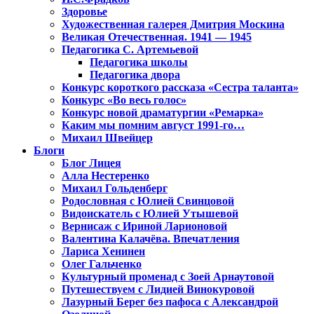
Здоровье
Художественная галерея Дмитрия Москина
Великая Отечественная. 1941 — 1945
Педагогика С. Артемьевой
Педагогика школы
Педагогика двора
Конкурс короткого рассказа «Сестра таланта»
Конкурс «Во весь голос»
Конкурс новой драматургии «Ремарка»
Каким мы помним август 1991-го…
Михаил Швейцер
Блоги
Блог Лицея
Алла Нестеренко
Михаил Гольденберг
Родословная с Юлией Свинцовой
Видоискатель с Юлией Утышевой
Вернисаж с Ириной Ларионовой
Валентина Калачёва. Впечатления
Лариса Хенинен
Олег Гальченко
Культурный променад с Зоей Арнаутовой
Путешествуем с Лидией Винокуровой
Лазурный Берег без пафоса с Александрой