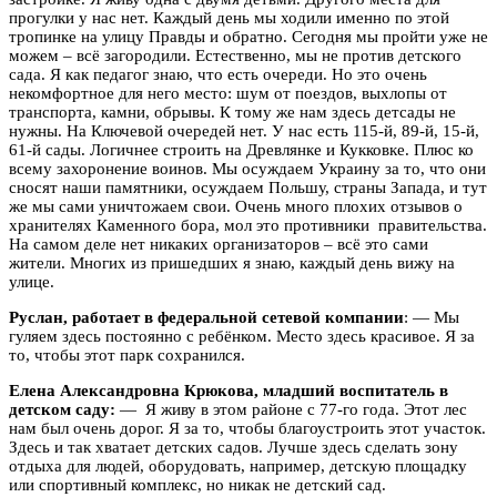
прогулки у нас нет. Каждый день мы ходили именно по этой
тропинке на улицу Правды и обратно. Сегодня мы пройти уже не
можем – всё загородили. Естественно, мы не против детского
сада. Я как педагог знаю, что есть очереди. Но это очень
некомфортное для него место: шум от поездов, выхлопы от
транспорта, камни, обрывы. К тому же нам здесь детсады не
нужны. На Ключевой очередей нет. У нас есть 115-й, 89-й, 15-й,
61-й сады. Логичнее строить на Древлянке и Кукковке. Плюс ко
всему захоронение воинов. Мы осуждаем Украину за то, что они
сносят наши памятники, осуждаем Польшу, страны Запада, и тут
же мы сами уничтожаем свои. Очень много плохих отзывов о
хранителях Каменного бора, мол это противники правительства.
На самом деле нет никаких организаторов – всё это сами
жители. Многих из пришедших я знаю, каждый день вижу на
улице.
Руслан, работает в федеральной сетевой компании
: — Мы
гуляем здесь постоянно с ребёнком. Место здесь красивое. Я за
то, чтобы этот парк сохранился.
Елена Александровна Крюкова, младший воспитатель в
детском саду:
— Я живу в этом районе с 77-го года. Этот лес
нам был очень дорог. Я за то, чтобы благоустроить этот участок.
Здесь и так хватает детских садов. Лучше здесь сделать зону
отдыха для людей, оборудовать, например, детскую площадку
или спортивный комплекс, но никак не детский сад.