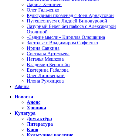
Лариса Хенинен
Олег Гальченко
Культурный променад с Зоей Арнаутовой
Путешествуем с Лидией Винокуровой
Лазурный Берег без пафоса с Александрой
Озолиной
«Задние мысли» Кирилла Олюшкина
Застолье с Владимиром Софиенко
Ирина Савкина
Светлана Артемьева
Наталья Мешкова
Владимир Берштейн
Екатерина Габалова
Олег Липовецкий
Илона Румянцева
Афиша
Новости
Анонс
Хроника
Культура
Дом актёра
Литература
Кино
Культурное наследие