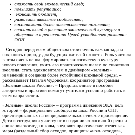
снижать свой экологический след;
повышать репутацию;
·экономить бюджет;
развивать школьные сообщества;
воспитывать более ответственное поколение;
вносить вклад в развитие экологической культуры в
обществе и в реализацию Целей устойчивого развития
ООН.
– Сегодня перед всем обществом стоит очень важная задача –
сохранить природу для будущих жителей планеты. Роль учителя
в этом очень ценна: формировать экологическую культуру
нового поколения, учить его практическим шагам по снижению
экоследа, стать вдохновителем и драйвером «зеленых»
изменений и создания более устойчивой школьной среды, –
рассказывает Наталья Чудовская, координатор программы
«Зеленые школы России». – Представленные в пособии
алгоритмы и практики помогут учителям успешно работать в
этом направлении.
«Зеленые» школы России» – программа движения ЭКА, цель
которой – формирование сообщества школ России и СНГ,
ориентированных на непрерывное экологическое просвещение.
Дети и сотрудники участвуют в создании экологичной среды и
снижении экоследа школы, внедряют практические «зеленые»
меры (раздельный сбор отходов, принципы «ноль отходов»,