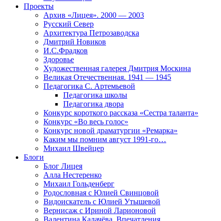
Проекты
Архив «Лицея». 2000 — 2003
Русский Север
Архитектура Петрозаводска
Дмитрий Новиков
И.С.Фрадков
Здоровье
Художественная галерея Дмитрия Москина
Великая Отечественная. 1941 — 1945
Педагогика С. Артемьевой
Педагогика школы
Педагогика двора
Конкурс короткого рассказа «Сестра таланта»
Конкурс «Во весь голос»
Конкурс новой драматургии «Ремарка»
Каким мы помним август 1991-го…
Михаил Швейцер
Блоги
Блог Лицея
Алла Нестеренко
Михаил Гольденберг
Родословная с Юлией Свинцовой
Видоискатель с Юлией Утышевой
Вернисаж с Ириной Ларионовой
Валентина Калачёва. Впечатления