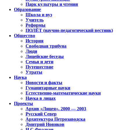
Парк культуры и чтения
Образование
Школа и вуз
Учитель
Реформы
ПОЛЁТ (научно-педагогический вестник)
Общество
История
Свободная трибуна
Люди
Лицейские беседы
Семья и дети
Путешествие
Утраты
Наука
Новости и факты
Гуманитарные науки
Естественно-математические науки
Наука в лицах
Проекты
Архив «Лицея». 2000 — 2003
Русский Север
Архитектура Петрозаводска
Дмитрий Новиков
И.С.Фрадков