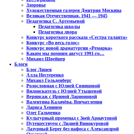
Здоровье
Художественная галерея Дмитрия Москина
Великая Отечественная. 1941 — 1945
Педагогика С. Артемьевой
Педагогика школы
Педагогика двора
Конкурс короткого рассказа «Сестра таланта»
Конкурс «Во весь голос»
Конкурс новой драматургии «Ремарка»
Каким мы помним август 1991-го…
Михаил Швейцер
Блоги
Блог Лицея
Алла Нестеренко
Михаил Гольденберг
Родословная с Юлией Свинцовой
Видоискатель с Юлией Утышевой
Вернисаж с Ириной Ларионовой
Валентина Калачёва. Впечатления
Лариса Хенинен
Олег Гальченко
Культурный променад с Зоей Арнаутовой
Путешествуем с Лидией Винокуровой
Лазурный Берег без пафоса с Александрой