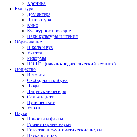
Хроника
Культура
Дом актёра
Литература
Кино
Культурное наследие
Парк культуры и чтения
Образование
Школа и вуз
Учитель
Реформы
ПОЛЁТ (научно-педагогический вестник)
Общество
История
Свободная трибуна
Люди
Лицейские беседы
Семья и дети
Путешествие
Утраты
Наука
Новости и факты
Гуманитарные науки
Естественно-математические науки
Наука в лицах