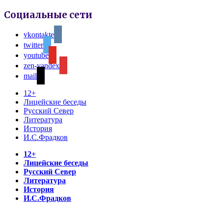
Социальные сети
vkontakte
twitter
youtube
zen-yandex
mail
12+
Лицейские беседы
Русский Север
Литература
История
И.С.Фрадков
12+
Лицейские беседы
Русский Север
Литература
История
И.С.Фрадков