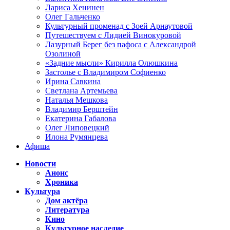
Лариса Хенинен
Олег Гальченко
Культурный променад с Зоей Арнаутовой
Путешествуем с Лидией Винокуровой
Лазурный Берег без пафоса с Александрой
Озолиной
«Задние мысли» Кирилла Олюшкина
Застолье с Владимиром Софиенко
Ирина Савкина
Светлана Артемьева
Наталья Мешкова
Владимир Берштейн
Екатерина Габалова
Олег Липовецкий
Илона Румянцева
Афиша
Новости
Анонс
Хроника
Культура
Дом актёра
Литература
Кино
Культурное наследие