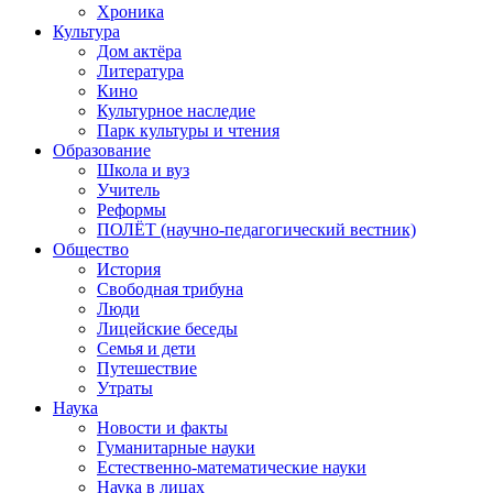
Хроника
Культура
Дом актёра
Литература
Кино
Культурное наследие
Парк культуры и чтения
Образование
Школа и вуз
Учитель
Реформы
ПОЛЁТ (научно-педагогический вестник)
Общество
История
Свободная трибуна
Люди
Лицейские беседы
Семья и дети
Путешествие
Утраты
Наука
Новости и факты
Гуманитарные науки
Естественно-математические науки
Наука в лицах