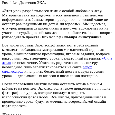
PosadiLes Движения ЭКА.
«Этот урок разрабатывался нами с особой любовью к лесу.
Материалы занятия содержат массу полезной практической
информации, а забавные герои-проводники по лесной чаще не
оставят равнодушными ни детей, ни взрослых. Мы надеемся,
что урок понравится школьникам и поможет вдохновить их на
участие в судьбе российских лесов и их обитателей», — говорит
руководитель проекта Экокласс.рф
Эльвира Зинатуллина.
Все уроки портала Экокласс.рф включают в себя полный
комплект необходимых материалов: методический гид, план
урока, анимированную презентацию, игровые задания, вопросы
викторины, текст ведущего урока, раздаточный материал.
«Сила
леса»
не исключение. Учителю, родителю или волонтеру
необходимо лишь зарегистрироваться на сайте
http://
силалеса.рф/
и получить бесплатный доступ к двум версиям
урока — для начальных классов и школьников постарше.
После проведения занятия можно оставить отзыв в личном
кабинете на портале Экокласс.рф, а также прикрепить 3 лучшие
фотографии с урока, которые попадут в открытый
всероссийский фотоальбом. Все школы, присоединившиеся к
проведению урока, будут отмечены на всероссийской онлайн-
карте проекта.