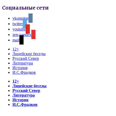
Социальные сети
vkontakte
twitter
youtube
zen-yandex
mail
12+
Лицейские беседы
Русский Север
Литература
История
И.С.Фрадков
12+
Лицейские беседы
Русский Север
Литература
История
И.С.Фрадков