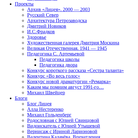
Проекты
Архив «Лицея». 2000 — 2003
Русский Север
Архитектура Петрозаводска
Дмитрий Новиков
И.С.Фрадков
Здоровье
Художественная галерея Дмитрия Москина
Великая Отечественная. 1941 — 1945
Педагогика С. Артемьевой
Педагогика школы
Педагогика двора
Конкурс короткого рассказа «Сестра таланта»
Конкурс «Во весь голос»
Конкурс новой драматургии «Ремарка»
Каким мы помним август 1991-го…
Михаил Швейцер
Блоги
Блог Лицея
Алла Нестеренко
Михаил Гольденберг
Родословная с Юлией Свинцовой
Видоискатель с Юлией Утышевой
Вернисаж с Ириной Ларионовой
Валентина Калачёва. Впечатления