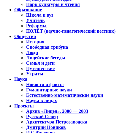
Парк культуры и чтения
Образование
Школа и вуз
Учитель
Реформы
ПОЛЁТ (научно-педагогический вестник)
Общество
История
Свободная трибуна
Люди
Лицейские беседы
Семья и дети
Путешествие
Утраты
Наука
Новости и факты
Гуманитарные науки
Естественно-математические науки
Наука в лицах
Проекты
Архив «Лицея». 2000 — 2003
Русский Север
Архитектура Петрозаводска
Дмитрий Новиков
И.С.Фрадков