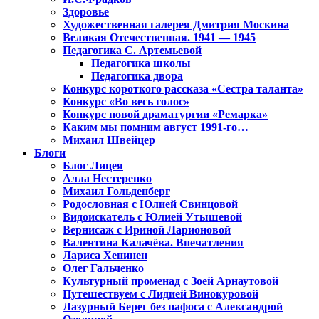
Здоровье
Художественная галерея Дмитрия Москина
Великая Отечественная. 1941 — 1945
Педагогика С. Артемьевой
Педагогика школы
Педагогика двора
Конкурс короткого рассказа «Сестра таланта»
Конкурс «Во весь голос»
Конкурс новой драматургии «Ремарка»
Каким мы помним август 1991-го…
Михаил Швейцер
Блоги
Блог Лицея
Алла Нестеренко
Михаил Гольденберг
Родословная с Юлией Свинцовой
Видоискатель с Юлией Утышевой
Вернисаж с Ириной Ларионовой
Валентина Калачёва. Впечатления
Лариса Хенинен
Олег Гальченко
Культурный променад с Зоей Арнаутовой
Путешествуем с Лидией Винокуровой
Лазурный Берег без пафоса с Александрой