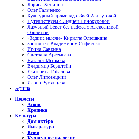
Лариса Хенинен
Олег Гальченко
Культурный променад с Зоей Арнаутовой
Путешествуем с Лидией Винокуровой
Лазурный Берег без пафоса с Александрой
Озолиной
«Задние мысли» Кирилла Олюшкина
Застолье с Владимиром Софиенко
Ирина Савкина
Светлана Артемьева
Наталья Мешкова
Владимир Берштейн
Екатерина Габалова
Олег Липовецкий
Илона Румянцева
Афиша
Новости
Анонс
Хроника
Культура
Дом актёра
Литература
Кино
Культурное наследие