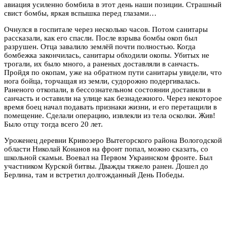
авиация усиленно бомбила в этот день наши позиции. Страшный
свист бомбы, яркая вспышка перед глазами…
Очнулся в госпитале через несколько часов. Потом санитары
рассказали, как его спасли. После взрыва бомбы окоп был
разрушен. Отца завалило землёй почти полностью. Когда
бомбежка закончилась, санитары обходили окопы. Убитых не
трогали, их было много, а раненых доставляли в санчасть.
Пройдя по окопам, уже на обратном пути санитары увидели, что
нога бойца, торчащая из земли, судорожно подергивалась.
Раненого откопали, в бессознательном состоянии доставили в
санчасть и оставили на улице как безнадежного. Через некоторое
время боец начал подавать признаки жизни, и его перетащили в
помещение. Сделали операцию, извлекли из тела осколки. Жив!
Было отцу тогда всего 20 лет.
Уроженец деревни Кривозеро Вытегорского района Вологодской
области Николай Конанов на фронт попал, можно сказать, со
школьной скамьи. Воевал на Первом Украинском фронте. Был
участником Курской битвы. Дважды тяжело ранен. Дошел до
Берлина, там и встретил долгожданный День Победы.