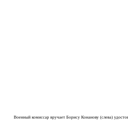
Военный комиссар вручает Борису Конанову (слева) удосто