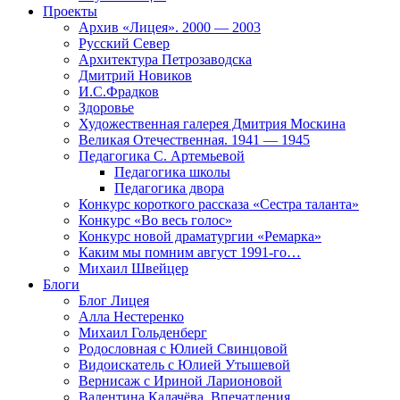
Проекты
Архив «Лицея». 2000 — 2003
Русский Север
Архитектура Петрозаводска
Дмитрий Новиков
И.С.Фрадков
Здоровье
Художественная галерея Дмитрия Москина
Великая Отечественная. 1941 — 1945
Педагогика С. Артемьевой
Педагогика школы
Педагогика двора
Конкурс короткого рассказа «Сестра таланта»
Конкурс «Во весь голос»
Конкурс новой драматургии «Ремарка»
Каким мы помним август 1991-го…
Михаил Швейцер
Блоги
Блог Лицея
Алла Нестеренко
Михаил Гольденберг
Родословная с Юлией Свинцовой
Видоискатель с Юлией Утышевой
Вернисаж с Ириной Ларионовой
Валентина Калачёва. Впечатления