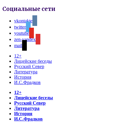
Социальные сети
vkontakte
twitter
youtube
zen-yandex
mail
12+
Лицейские беседы
Русский Север
Литература
История
И.С.Фрадков
12+
Лицейские беседы
Русский Север
Литература
История
И.С.Фрадков