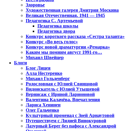
Здоровье
Художественная галерея Дмитрия Москина
Великая Отечественная. 1941 — 1945
Педагогика С. Артемьевой
Педагогика школы
Педагогика двора
Конкурс короткого рассказа «Сестра таланта»
Конкурс «Во весь голос»
Конкурс новой драматургии «Ремарка»
Каким мы помним август 1991-го…
Михаил Швейцер
Блоги
Блог Лицея
Алла Нестеренко
Михаил Гольденберг
Родословная с Юлией Свинцовой
Видоискатель с Юлией Утышевой
Вернисаж с Ириной Ларионовой
Валентина Калачёва. Впечатления
Лариса Хенинен
Олег Гальченко
Культурный променад с Зоей Арнаутовой
Путешествуем с Лидией Винокуровой
Лазурный Берег без пафоса с Александрой