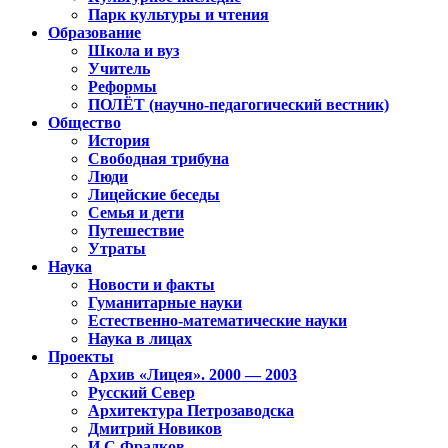
Парк культуры и чтения
Образование
Школа и вуз
Учитель
Реформы
ПОЛЁТ (научно-педагогический вестник)
Общество
История
Свободная трибуна
Люди
Лицейские беседы
Семья и дети
Путешествие
Утраты
Наука
Новости и факты
Гуманитарные науки
Естественно-математические науки
Наука в лицах
Проекты
Архив «Лицея». 2000 — 2003
Русский Север
Архитектура Петрозаводска
Дмитрий Новиков
И.С.Фрадков