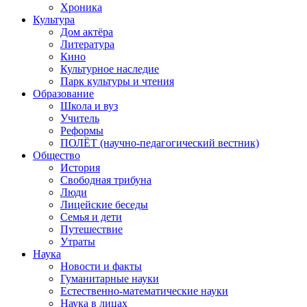
Хроника
Культура
Дом актёра
Литература
Кино
Культурное наследие
Парк культуры и чтения
Образование
Школа и вуз
Учитель
Реформы
ПОЛЁТ (научно-педагогический вестник)
Общество
История
Свободная трибуна
Люди
Лицейские беседы
Семья и дети
Путешествие
Утраты
Наука
Новости и факты
Гуманитарные науки
Естественно-математические науки
Наука в лицах