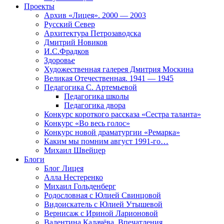
Проекты
Архив «Лицея». 2000 — 2003
Русский Север
Архитектура Петрозаводска
Дмитрий Новиков
И.С.Фрадков
Здоровье
Художественная галерея Дмитрия Москина
Великая Отечественная. 1941 — 1945
Педагогика С. Артемьевой
Педагогика школы
Педагогика двора
Конкурс короткого рассказа «Сестра таланта»
Конкурс «Во весь голос»
Конкурс новой драматургии «Ремарка»
Каким мы помним август 1991-го…
Михаил Швейцер
Блоги
Блог Лицея
Алла Нестеренко
Михаил Гольденберг
Родословная с Юлией Свинцовой
Видоискатель с Юлией Утышевой
Вернисаж с Ириной Ларионовой
Валентина Калачёва. Впечатления