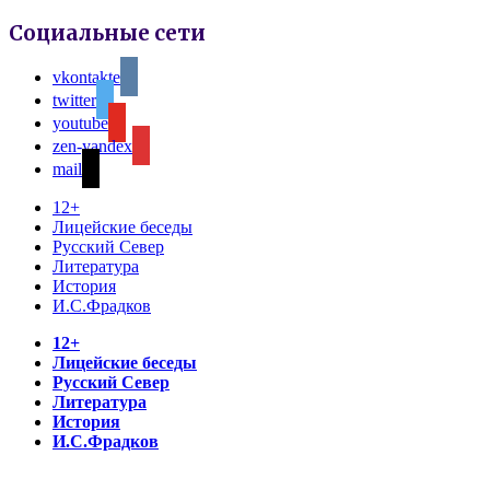
Социальные сети
vkontakte
twitter
youtube
zen-yandex
mail
12+
Лицейские беседы
Русский Север
Литература
История
И.С.Фрадков
12+
Лицейские беседы
Русский Север
Литература
История
И.С.Фрадков