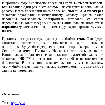
В прошлом году библиотеку посетили
около 15 тысяч человек
.
Кто-то зашел один раз, а кто-то
256
– почти каждый день, как на
работу! Всего посещений было
более 645 тысяч
,
312 тысяч раз
читатели обращались к электронному каталогу. Причем более
половины пользовались электронным каталогом со своих
персональных компьютеров. На сайте Национальной библиотеки
http://library.karelia.ru
в прошлом году зафиксирован
427.991
визит
.
Продолжается
реконструкция здания библиотеки.
Оно будет
капитально отремонтировано, появятся мансардный этаж и
пристройка. Будут благоустроены прилегающие скверы – имени
Леннрота и имени Пушкина. На время строительных работ
Национальная библиотека не закрыта, продолжает обслуживание
читателей НБ РК провела опрос читателей о реконструкции
библиотеки. Высказавшись в целом за, они высказали надежду,
что у библиотеки появятся новые возможности, а архитектура
здания не изменится.
Похожее
Теги:
культура