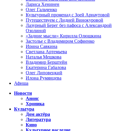
Лариса Хенинен
Олег Гальченко
Культурный променад с Зоей Арнаутовой
Путешествуем с Лидией Винокуровой
Лазурный Берег без пафоса с Александрой
Озолиной
«Задние мысли» Кирилла Олюшкина
Застолье с Владимиром Софиенко
Ирина Савкина
Светлана Артемьева
Наталья Мешкова
Владимир Берштейн
Екатерина Габалова
Олег Липовецкий
Илона Румянцева
Афиша
Новости
Анонс
Хроника
Культура
Дом актёра
Литература
Кино
Культурное наследие