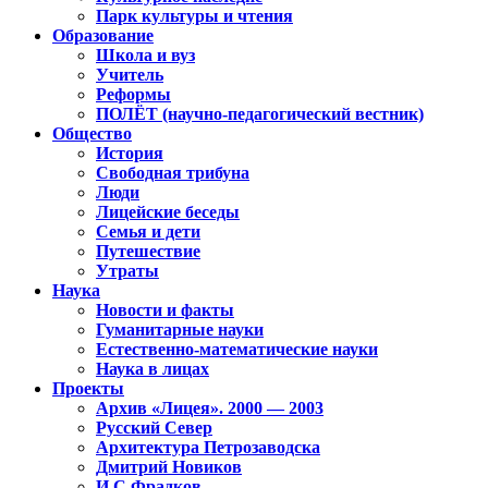
Парк культуры и чтения
Образование
Школа и вуз
Учитель
Реформы
ПОЛЁТ (научно-педагогический вестник)
Общество
История
Свободная трибуна
Люди
Лицейские беседы
Семья и дети
Путешествие
Утраты
Наука
Новости и факты
Гуманитарные науки
Естественно-математические науки
Наука в лицах
Проекты
Архив «Лицея». 2000 — 2003
Русский Север
Архитектура Петрозаводска
Дмитрий Новиков
И.С.Фрадков