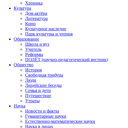
Хроника
Культура
Дом актёра
Литература
Кино
Культурное наследие
Парк культуры и чтения
Образование
Школа и вуз
Учитель
Реформы
ПОЛЁТ (научно-педагогический вестник)
Общество
История
Свободная трибуна
Люди
Лицейские беседы
Семья и дети
Путешествие
Утраты
Наука
Новости и факты
Гуманитарные науки
Естественно-математические науки
Наука в лицах