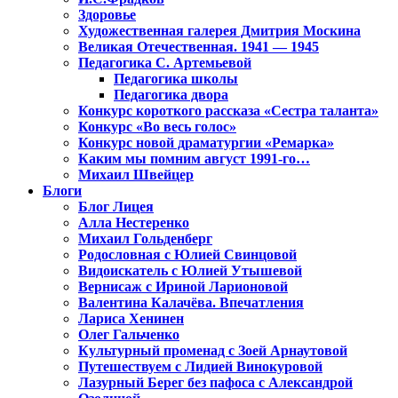
Здоровье
Художественная галерея Дмитрия Москина
Великая Отечественная. 1941 — 1945
Педагогика С. Артемьевой
Педагогика школы
Педагогика двора
Конкурс короткого рассказа «Сестра таланта»
Конкурс «Во весь голос»
Конкурс новой драматургии «Ремарка»
Каким мы помним август 1991-го…
Михаил Швейцер
Блоги
Блог Лицея
Алла Нестеренко
Михаил Гольденберг
Родословная с Юлией Свинцовой
Видоискатель с Юлией Утышевой
Вернисаж с Ириной Ларионовой
Валентина Калачёва. Впечатления
Лариса Хенинен
Олег Гальченко
Культурный променад с Зоей Арнаутовой
Путешествуем с Лидией Винокуровой
Лазурный Берег без пафоса с Александрой