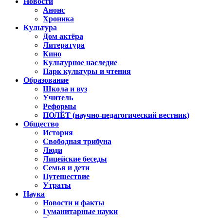
Новости
Анонс
Хроника
Культура
Дом актёра
Литература
Кино
Культурное наследие
Парк культуры и чтения
Образование
Школа и вуз
Учитель
Реформы
ПОЛЁТ (научно-педагогический вестник)
Общество
История
Свободная трибуна
Люди
Лицейские беседы
Семья и дети
Путешествие
Утраты
Наука
Новости и факты
Гуманитарные науки