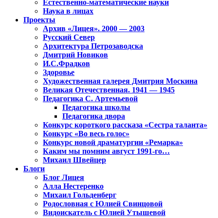
Естественно-математические науки
Наука в лицах
Проекты
Архив «Лицея». 2000 — 2003
Русский Север
Архитектура Петрозаводска
Дмитрий Новиков
И.С.Фрадков
Здоровье
Художественная галерея Дмитрия Москина
Великая Отечественная. 1941 — 1945
Педагогика С. Артемьевой
Педагогика школы
Педагогика двора
Конкурс короткого рассказа «Сестра таланта»
Конкурс «Во весь голос»
Конкурс новой драматургии «Ремарка»
Каким мы помним август 1991-го…
Михаил Швейцер
Блоги
Блог Лицея
Алла Нестеренко
Михаил Гольденберг
Родословная с Юлией Свинцовой
Видоискатель с Юлией Утышевой