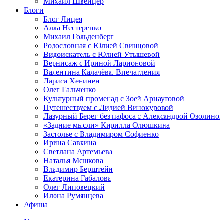
Михаил Швейцер
Блоги
Блог Лицея
Алла Нестеренко
Михаил Гольденберг
Родословная с Юлией Свинцовой
Видоискатель с Юлией Утышевой
Вернисаж с Ириной Ларионовой
Валентина Калачёва. Впечатления
Лариса Хенинен
Олег Гальченко
Культурный променад с Зоей Арнаутовой
Путешествуем с Лидией Винокуровой
Лазурный Берег без пафоса с Александрой Озолино
«Задние мысли» Кирилла Олюшкина
Застолье с Владимиром Софиенко
Ирина Савкина
Светлана Артемьева
Наталья Мешкова
Владимир Берштейн
Екатерина Габалова
Олег Липовецкий
Илона Румянцева
Афиша