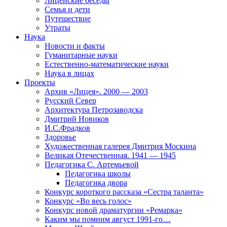
Лицейские беседы
Семья и дети
Путешествие
Утраты
Наука
Новости и факты
Гуманитарные науки
Естественно-математические науки
Наука в лицах
Проекты
Архив «Лицея». 2000 — 2003
Русский Север
Архитектура Петрозаводска
Дмитрий Новиков
И.С.Фрадков
Здоровье
Художественная галерея Дмитрия Москина
Великая Отечественная. 1941 — 1945
Педагогика С. Артемьевой
Педагогика школы
Педагогика двора
Конкурс короткого рассказа «Сестра таланта»
Конкурс «Во весь голос»
Конкурс новой драматургии «Ремарка»
Каким мы помним август 1991-го…