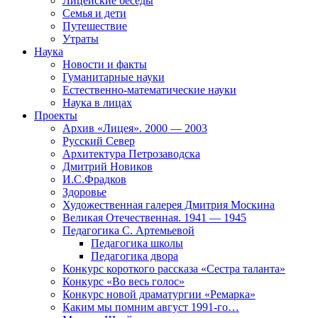
Лицейские беседы
Семья и дети
Путешествие
Утраты
Наука
Новости и факты
Гуманитарные науки
Естественно-математические науки
Наука в лицах
Проекты
Архив «Лицея». 2000 — 2003
Русский Север
Архитектура Петрозаводска
Дмитрий Новиков
И.С.Фрадков
Здоровье
Художественная галерея Дмитрия Москина
Великая Отечественная. 1941 — 1945
Педагогика С. Артемьевой
Педагогика школы
Педагогика двора
Конкурс короткого рассказа «Сестра таланта»
Конкурс «Во весь голос»
Конкурс новой драматургии «Ремарка»
Каким мы помним август 1991-го…