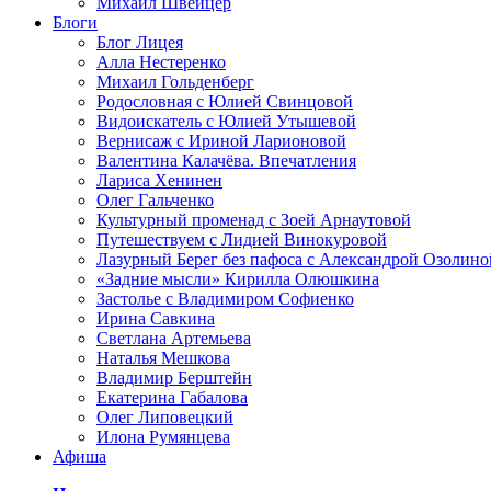
Михаил Швейцер
Блоги
Блог Лицея
Алла Нестеренко
Михаил Гольденберг
Родословная с Юлией Свинцовой
Видоискатель с Юлией Утышевой
Вернисаж с Ириной Ларионовой
Валентина Калачёва. Впечатления
Лариса Хенинен
Олег Гальченко
Культурный променад с Зоей Арнаутовой
Путешествуем с Лидией Винокуровой
Лазурный Берег без пафоса с Александрой Озолино
«Задние мысли» Кирилла Олюшкина
Застолье с Владимиром Софиенко
Ирина Савкина
Светлана Артемьева
Наталья Мешкова
Владимир Берштейн
Екатерина Габалова
Олег Липовецкий
Илона Румянцева
Афиша