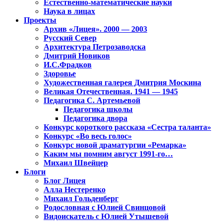
Естественно-математические науки
Наука в лицах
Проекты
Архив «Лицея». 2000 — 2003
Русский Север
Архитектура Петрозаводска
Дмитрий Новиков
И.С.Фрадков
Здоровье
Художественная галерея Дмитрия Москина
Великая Отечественная. 1941 — 1945
Педагогика С. Артемьевой
Педагогика школы
Педагогика двора
Конкурс короткого рассказа «Сестра таланта»
Конкурс «Во весь голос»
Конкурс новой драматургии «Ремарка»
Каким мы помним август 1991-го…
Михаил Швейцер
Блоги
Блог Лицея
Алла Нестеренко
Михаил Гольденберг
Родословная с Юлией Свинцовой
Видоискатель с Юлией Утышевой