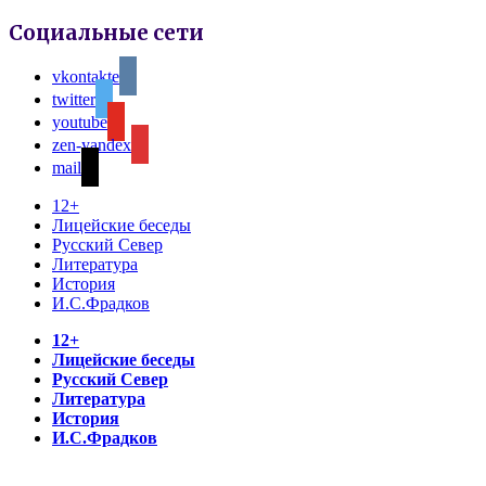
Социальные сети
vkontakte
twitter
youtube
zen-yandex
mail
12+
Лицейские беседы
Русский Север
Литература
История
И.С.Фрадков
12+
Лицейские беседы
Русский Север
Литература
История
И.С.Фрадков