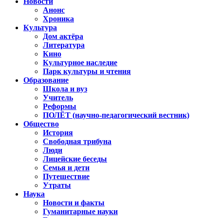
Новости
Анонс
Хроника
Культура
Дом актёра
Литература
Кино
Культурное наследие
Парк культуры и чтения
Образование
Школа и вуз
Учитель
Реформы
ПОЛЁТ (научно-педагогический вестник)
Общество
История
Свободная трибуна
Люди
Лицейские беседы
Семья и дети
Путешествие
Утраты
Наука
Новости и факты
Гуманитарные науки