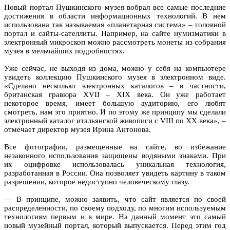
Новый портал Пушкинского музея вобрал все самые последние
достижения в области информационных технологий. В нем
использована так называемая «планетарная система» – головной
портал и сайты-сателлиты. Например, на сайте нумизматики в
электронный микроскоп можно рассмотреть монеты из собрания
музея в мельчайших подробностях.
Уже сейчас, не выходя из дома, можно у себя на компьютере
увидеть коллекцию Пушкинского музея в электронном виде.
«Сделано несколько электронных каталогов – в частности,
британская гравюра XVII – XIX века. Он уже работает
некоторое время, имеет большую аудиторию, его любят
смотреть, нам это приятно. И по этому же принципу мы сделали
электронный каталог итальянской живописи с VIII по XX века», –
отмечает директор музея Ирина Антонова.
Все фотографии, размещенные на сайте, во избежание
незаконного использования защищены водяными знаками. При
их оцифровке использовалась уникальная технология,
разработанная в России. Она позволяет увидеть картину в таком
разрешении, которое недоступно человеческому глазу.
— В принципе, можно заявить, что сайт является по своей
распределенности, по своему подходу, по многим используемым
технологиям первым и в мире. На данный момент это самый
новый музейный портал, который выпускается. Перед этим год