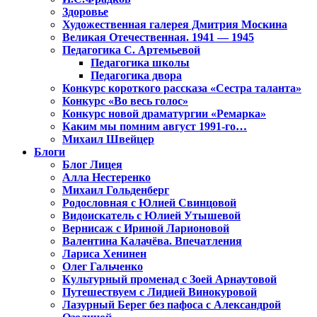
Здоровье
Художественная галерея Дмитрия Москина
Великая Отечественная. 1941 — 1945
Педагогика С. Артемьевой
Педагогика школы
Педагогика двора
Конкурс короткого рассказа «Сестра таланта»
Конкурс «Во весь голос»
Конкурс новой драматургии «Ремарка»
Каким мы помним август 1991-го…
Михаил Швейцер
Блоги
Блог Лицея
Алла Нестеренко
Михаил Гольденберг
Родословная с Юлией Свинцовой
Видоискатель с Юлией Утышевой
Вернисаж с Ириной Ларионовой
Валентина Калачёва. Впечатления
Лариса Хенинен
Олег Гальченко
Культурный променад с Зоей Арнаутовой
Путешествуем с Лидией Винокуровой
Лазурный Берег без пафоса с Александрой