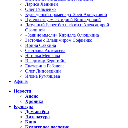
Лариса Хенинен
Олег Гальченко
Культурный променад с Зоей Арнаутовой
Путешествуем с Лидией Винокуровой
Лазурный Берег без пафоса с Александрой
Озолиной
«Задние мысли» Кирилла Олюшкина
Застолье с Владимиром Софиенко
Ирина Савкина
Светлана Артемьева
Наталья Мешкова
Владимир Берштейн
Екатерина Габалова
Олег Липовецкий
Илона Румянцева
Афиша
Новости
Анонс
Хроника
Культура
Дом актёра
Литература
Кино
Культурное наследие