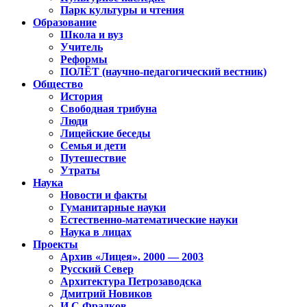
Парк культуры и чтения
Образование
Школа и вуз
Учитель
Реформы
ПОЛЁТ (научно-педагогический вестник)
Общество
История
Свободная трибуна
Люди
Лицейские беседы
Семья и дети
Путешествие
Утраты
Наука
Новости и факты
Гуманитарные науки
Естественно-математические науки
Наука в лицах
Проекты
Архив «Лицея». 2000 — 2003
Русский Север
Архитектура Петрозаводска
Дмитрий Новиков
И.С.Фрадков