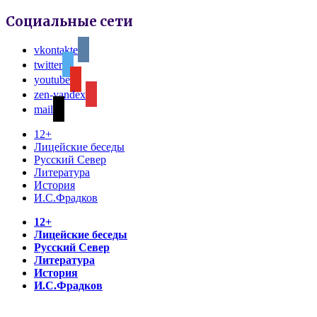
Социальные сети
vkontakte
twitter
youtube
zen-yandex
mail
12+
Лицейские беседы
Русский Север
Литература
История
И.С.Фрадков
12+
Лицейские беседы
Русский Север
Литература
История
И.С.Фрадков