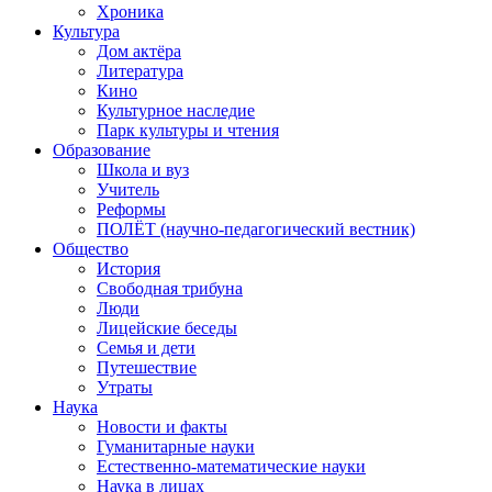
Хроника
Культура
Дом актёра
Литература
Кино
Культурное наследие
Парк культуры и чтения
Образование
Школа и вуз
Учитель
Реформы
ПОЛЁТ (научно-педагогический вестник)
Общество
История
Свободная трибуна
Люди
Лицейские беседы
Семья и дети
Путешествие
Утраты
Наука
Новости и факты
Гуманитарные науки
Естественно-математические науки
Наука в лицах