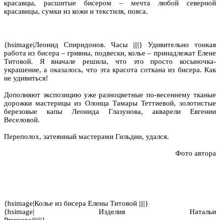
красавцы, расшитые бисером – мечта любой северной
красавицы, сумки из кожи и текстиля, пояса.
{hsimage|Леонид Спиридонов. Часы ||||} Удивительно тонкая
работа из бисера – гривны, подвески, колье – принадлежат Елене
Титовой. Я вначале решила, что это просто косыночка-
украшение, а оказалось, что эта красота соткана из бисера. Как
не удивиться!
Дополняют экспозицию уже разноцветные по-весеннему тканые
дорожки мастерицы из Олонца Тамары Теттиевой, золотистые
березовые капы Леонида Глазунова, акварели Евгении
Веселовой.
Переполох, затеянный мастерами Гильдии, удался.
Фото автора
{hsimage|Колье из бисера Елены Титовой ||||}
{hsimage| Изделия Натальи
Ртищевой|||