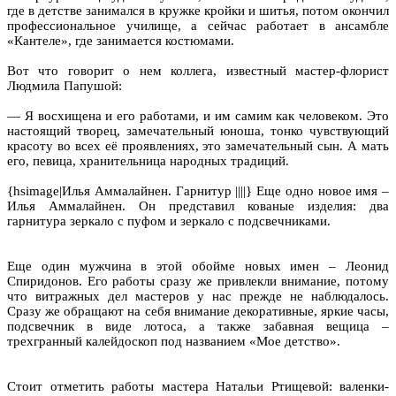
где в детстве занимался в кружке кройки и шитья, потом окончил
профессиональное училище, а сейчас работает в ансамбле
«Кантеле», где занимается костюмами.
Вот что говорит о нем коллега, известный мастер-флорист
Людмила Папушой:
— Я восхищена и его работами, и им самим как человеком. Это
настоящий творец, замечательный юноша, тонко чувствующий
красоту во всех её проявлениях, это замечательный сын. А мать
его, певица, хранительница народных традиций.
{hsimage|Илья Аммалайнен. Гарнитур ||||} Еще одно новое имя –
Илья Аммалайнен. Он представил кованые изделия: два
гарнитура зеркало с пуфом и зеркало с подсвечниками.
Еще один мужчина в этой обойме новых имен – Леонид
Спиридонов. Его работы сразу же привлекли внимание, потому
что витражных дел мастеров у нас прежде не наблюдалось.
Сразу же обращают на себя внимание декоративные, яркие часы,
подсвечник в виде лотоса, а также забавная вещица –
трехгранный калейдоскоп под названием «Мое детство».
Стоит отметить работы мастера Натальи Ртищевой: валенки-