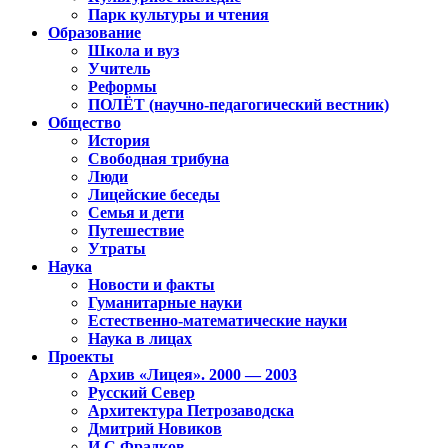
Парк культуры и чтения
Образование
Школа и вуз
Учитель
Реформы
ПОЛЁТ (научно-педагогический вестник)
Общество
История
Свободная трибуна
Люди
Лицейские беседы
Семья и дети
Путешествие
Утраты
Наука
Новости и факты
Гуманитарные науки
Естественно-математические науки
Наука в лицах
Проекты
Архив «Лицея». 2000 — 2003
Русский Север
Архитектура Петрозаводска
Дмитрий Новиков
И.С.Фрадков