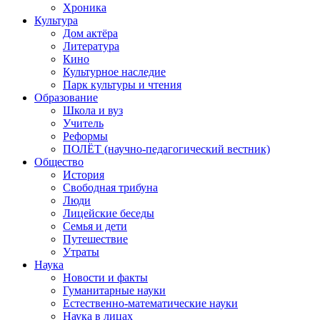
Хроника
Культура
Дом актёра
Литература
Кино
Культурное наследие
Парк культуры и чтения
Образование
Школа и вуз
Учитель
Реформы
ПОЛЁТ (научно-педагогический вестник)
Общество
История
Свободная трибуна
Люди
Лицейские беседы
Семья и дети
Путешествие
Утраты
Наука
Новости и факты
Гуманитарные науки
Естественно-математические науки
Наука в лицах