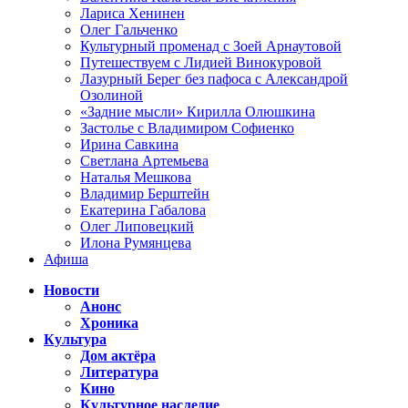
Лариса Хенинен
Олег Гальченко
Культурный променад с Зоей Арнаутовой
Путешествуем с Лидией Винокуровой
Лазурный Берег без пафоса с Александрой
Озолиной
«Задние мысли» Кирилла Олюшкина
Застолье с Владимиром Софиенко
Ирина Савкина
Светлана Артемьева
Наталья Мешкова
Владимир Берштейн
Екатерина Габалова
Олег Липовецкий
Илона Румянцева
Афиша
Новости
Анонс
Хроника
Культура
Дом актёра
Литература
Кино
Культурное наследие