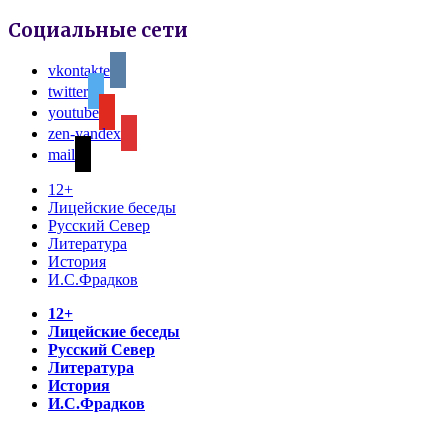
Социальные сети
vkontakte
twitter
youtube
zen-yandex
mail
12+
Лицейские беседы
Русский Север
Литература
История
И.С.Фрадков
12+
Лицейские беседы
Русский Север
Литература
История
И.С.Фрадков