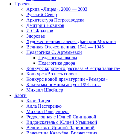
Проекты
Архив «Лицея». 2000 — 2003
Русский Север
Архитектура Петрозаводска
Дмитрий Новиков
И.С.Фрадков
Здоровье
Художественная галерея Дмитрия Москина
Великая Отечественная. 1941 — 1945
Педагогика С. Артемьевой
Педагогика школы
Педагогика двора
Конкурс короткого рассказа «Сестра таланта»
Конкурс «Во весь голос»
Конкурс новой драматургии «Ремарка»
Каким мы помним август 1991-го…
Михаил Швейцер
Блоги
Блог Лицея
Алла Нестеренко
Михаил Гольденберг
Родословная с Юлией Свинцовой
Видоискатель с Юлией Утышевой
Вернисаж с Ириной Ларионовой
Валентина Калачёва. Впечатления