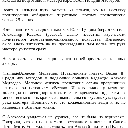
искусства подготовили мастера карельской Гильдии мастеров.
Всего в Гильдии чуть больше 50 членов, но на выставку
произведения отбирались тщательно, потому представлено
только 25 из них.
Имена многих мастеров, таких как Юлия Гущина (керамика) или
Александр Казаков (резьба), давно известны карельским
почитателям декоративно-прикладного искусства. Интересно
было вновь взглянуть на их произведения, тем более что рука
мастера узнается сразу.
Но эта выставка тем и хороша, что на ней представлены новые
авторы.
{hsimage|Алексей Медведев. Праздничные платья. Весна ||||}
Среди них молодой и подающий большие надежды Алексей
Медведев. Молодой человек представил серию праздничных
платьев под названием «Весна». И хотя лично у меня эта
коллекция не ассоциировалась с этим временем года, тем не
менее платья очень красивые, выполнены со вкусом, чувствуется
рука мастера. Понятно, что это коллекционные вещи и их не
наденешь в обычной жизни.
С Алексеем увидеться не удалось, его не было на вернисаже.
Говорили, что он на каком-то престижном конкурсе в Санкт-
Петербурге. Еще удалось узнать, что Алексей родом из Пудожа,