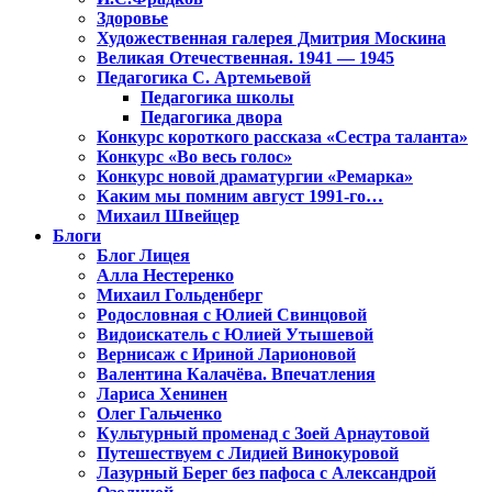
Здоровье
Художественная галерея Дмитрия Москина
Великая Отечественная. 1941 — 1945
Педагогика С. Артемьевой
Педагогика школы
Педагогика двора
Конкурс короткого рассказа «Сестра таланта»
Конкурс «Во весь голос»
Конкурс новой драматургии «Ремарка»
Каким мы помним август 1991-го…
Михаил Швейцер
Блоги
Блог Лицея
Алла Нестеренко
Михаил Гольденберг
Родословная с Юлией Свинцовой
Видоискатель с Юлией Утышевой
Вернисаж с Ириной Ларионовой
Валентина Калачёва. Впечатления
Лариса Хенинен
Олег Гальченко
Культурный променад с Зоей Арнаутовой
Путешествуем с Лидией Винокуровой
Лазурный Берег без пафоса с Александрой