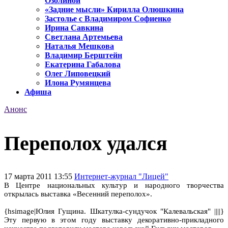
Озолиной
«Задние мысли» Кирилла Олюшкина
Застолье с Владимиром Софиенко
Ирина Савкина
Светлана Артемьева
Наталья Мешкова
Владимир Берштейн
Екатерина Габалова
Олег Липовецкий
Илона Румянцева
Афиша
Анонс
Переполох удался
17 марта 2011 13:55
Интернет-журнал "Лицей"
В Центре национальных культур и народного творчества
открылась выставка «Весенний переполох».
{hsimage|Юлия Гущина. Шкатулка-сундучок "Калевальская" ||||}
Эту первую в этом году выставку декоративно-прикладного