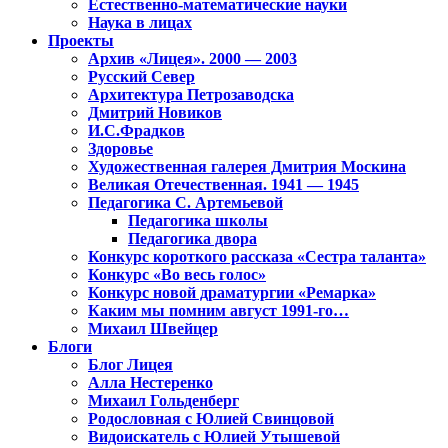
Естественно-математические науки
Наука в лицах
Проекты
Архив «Лицея». 2000 — 2003
Русский Север
Архитектура Петрозаводска
Дмитрий Новиков
И.С.Фрадков
Здоровье
Художественная галерея Дмитрия Москина
Великая Отечественная. 1941 — 1945
Педагогика С. Артемьевой
Педагогика школы
Педагогика двора
Конкурс короткого рассказа «Сестра таланта»
Конкурс «Во весь голос»
Конкурс новой драматургии «Ремарка»
Каким мы помним август 1991-го…
Михаил Швейцер
Блоги
Блог Лицея
Алла Нестеренко
Михаил Гольденберг
Родословная с Юлией Свинцовой
Видоискатель с Юлией Утышевой