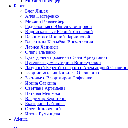
Михаил Швейцер
Блоги
Блог Лицея
Алла Нестеренко
Михаил Гольденберг
Родословная с Юлией Свинцовой
Видоискатель с Юлией Утышевой
Вернисаж с Ириной Ларионовой
Валентина Калачёва. Впечатления
Лариса Хенинен
Олег Гальченко
Культурный променад с Зоей Арнаутовой
Путешествуем с Лидией Винокуровой
Лазурный Берег без пафоса с Александрой Озолино
«Задние мысли» Кирилла Олюшкина
Застолье с Владимиром Софиенко
Ирина Савкина
Светлана Артемьева
Наталья Мешкова
Владимир Берштейн
Екатерина Габалова
Олег Липовецкий
Илона Румянцева
Афиша