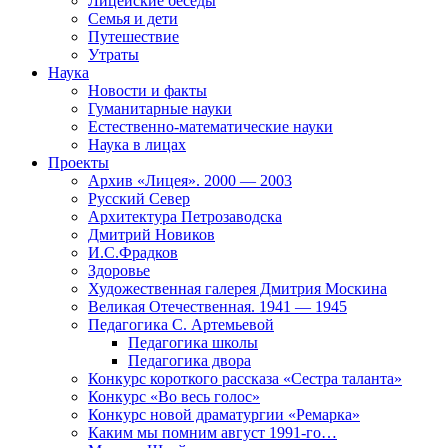
Лицейские беседы
Семья и дети
Путешествие
Утраты
Наука
Новости и факты
Гуманитарные науки
Естественно-математические науки
Наука в лицах
Проекты
Архив «Лицея». 2000 — 2003
Русский Север
Архитектура Петрозаводска
Дмитрий Новиков
И.С.Фрадков
Здоровье
Художественная галерея Дмитрия Москина
Великая Отечественная. 1941 — 1945
Педагогика С. Артемьевой
Педагогика школы
Педагогика двора
Конкурс короткого рассказа «Сестра таланта»
Конкурс «Во весь голос»
Конкурс новой драматургии «Ремарка»
Каким мы помним август 1991-го…