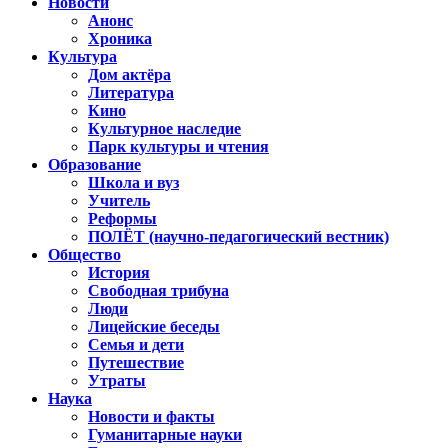
Новости
Анонс
Хроника
Культура
Дом актёра
Литература
Кино
Культурное наследие
Парк культуры и чтения
Образование
Школа и вуз
Учитель
Реформы
ПОЛЁТ (научно-педагогический вестник)
Общество
История
Свободная трибуна
Люди
Лицейские беседы
Семья и дети
Путешествие
Утраты
Наука
Новости и факты
Гуманитарные науки