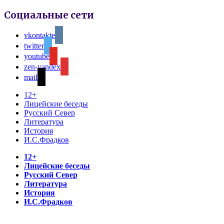
Социальные сети
vkontakte
twitter
youtube
zen-yandex
mail
12+
Лицейские беседы
Русский Север
Литература
История
И.С.Фрадков
12+
Лицейские беседы
Русский Север
Литература
История
И.С.Фрадков