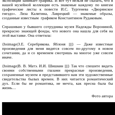
экспозиции занимает графика. И вот тут нельзя не сказать, что в
нашей музейной коллекции есть знакомые каждому по книгам
графические листы к повести И.С. Тургенева «Дворянское
гнездо». Лиза Калитина, Лаврецкий — знакомые образы,
созданные известным графиком Константином Рудаковым.
Спрашиваю у бывшего сотрудника музея Надежды Ворониной,
прекрасно знающей фонды, что нового она нашла для себя на
этой выставке. Она ответила:
{hsimage|З.Е. Серебрякова. Яблоня ||||} — Даже известные
произведения для меня видятся совсем по-другому в новом
сочетании, да и со временем смотришь на многое уже совсем
иначе.
{hsimage|В. В. Матэ. И.И. Шишкин ||||} Так что спешите видеть
своими собственными глазами прекрасные произведения,
сохраненные музеем и представившего нам эти художественные
свидетельства былых времен. В них читается романтический
дух. Если бы не романтика, не мечта, как пресна была бы
жизнь…
Фото автора