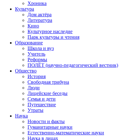
Хроника
Культура
Дом актёра
Литература
Кино
Культурное наследие
Парк культуры и чтения
Образование
Школа и вуз
Учитель
Реформы
ПОЛЁТ (научно-педагогический вестник)
Общество
История
Свободная трибуна
Люди
Лицейские беседы
Семья и дети
Путешествие
Утраты
Наука
Новости и факты
Гуманитарные науки
Естественно-математические науки
Наука в лицах