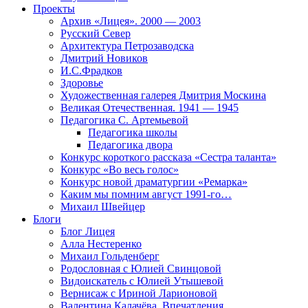
Проекты
Архив «Лицея». 2000 — 2003
Русский Север
Архитектура Петрозаводска
Дмитрий Новиков
И.С.Фрадков
Здоровье
Художественная галерея Дмитрия Москина
Великая Отечественная. 1941 — 1945
Педагогика С. Артемьевой
Педагогика школы
Педагогика двора
Конкурс короткого рассказа «Сестра таланта»
Конкурс «Во весь голос»
Конкурс новой драматургии «Ремарка»
Каким мы помним август 1991-го…
Михаил Швейцер
Блоги
Блог Лицея
Алла Нестеренко
Михаил Гольденберг
Родословная с Юлией Свинцовой
Видоискатель с Юлией Утышевой
Вернисаж с Ириной Ларионовой
Валентина Калачёва. Впечатления