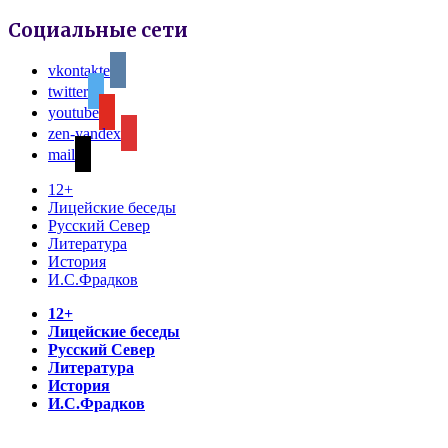
Социальные сети
vkontakte
twitter
youtube
zen-yandex
mail
12+
Лицейские беседы
Русский Север
Литература
История
И.С.Фрадков
12+
Лицейские беседы
Русский Север
Литература
История
И.С.Фрадков