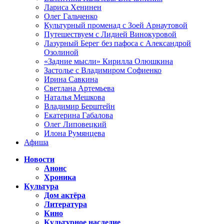
Лариса Хенинен
Олег Гальченко
Культурный променад с Зоей Арнаутовой
Путешествуем с Лидией Винокуровой
Лазурный Берег без пафоса с Александрой
Озолиной
«Задние мысли» Кирилла Олюшкина
Застолье с Владимиром Софиенко
Ирина Савкина
Светлана Артемьева
Наталья Мешкова
Владимир Берштейн
Екатерина Габалова
Олег Липовецкий
Илона Румянцева
Афиша
Новости
Анонс
Хроника
Культура
Дом актёра
Литература
Кино
Культурное наследие