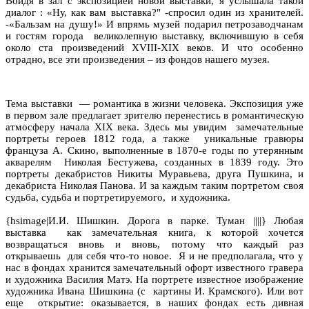
Войдя в зал с экспозицией новой выставки, я услышала такой
диалог : «Ну, как вам выставка?" -спросил один из хранителей.
-«Бальзам на душу!» И впрямь музей подарил петрозаводчанам
и гостям города великолепную выставку, включившую в себя
около ста произведений XVIII-XIX веков. И что особенно
отрадно, все эти произведения – из фондов нашего музея.
Тема выставки — романтика в жизни человека. Экспозиция уже
в первом зале предлагает зрителю перенестись в романтическую
атмосферу начала XIX века. Здесь мы увидим замечательные
портреты героев 1812 года, а также уникальные гравюры
француза А. Скино, выполненные в 1870-е годы по утерянным
акварелям Николая Бестужева, созданных в 1839 году. Это
портреты декабристов Никиты Муравьева, друга Пушкина, и
декабриста Николая Панова. И за каждым таким портретом своя
судьба, судьба и портретируемого, и художника.
{hsimage|И.И. Шишкин. Дорога в парке. Туман ||||} Любая
выставка как замечательная книга, к которой хочется
возвращаться вновь и вновь, потому что каждый раз
открываешь для себя что-то новое. Я и не предполагала, что у
нас в фондах хранится замечательный офорт известного гравера
и художника Василия Матэ. На портрете известное изображение
художника Ивана Шишкина (с картины И. Крамского). Или вот
еще открытие: оказывается, в наших фондах есть дивная