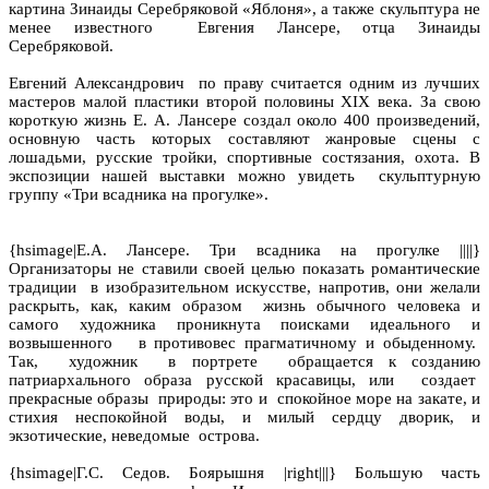
картина Зинаиды Серебряковой «Яблоня», а также скульптура не
менее известного Евгения Лансере, отца Зинаиды
Серебряковой.
Евгений Александрович по праву считается одним из лучших
мастеров малой пластики второй половины XIX века. За свою
короткую жизнь Е. А. Лансере создал около 400 произведений,
основную часть которых составляют жанровые сцены с
лошадьми, русские тройки, спортивные состязания, охота. В
экспозиции нашей выставки можно увидеть скульптурную
группу «Три всадника на прогулке».
{hsimage|Е.А. Лансере. Три всадника на прогулке ||||}
Организаторы не ставили своей целью показать романтические
традиции в изобразительном искусстве, напротив, они желали
раскрыть, как, каким образом жизнь обычного человека и
самого художника проникнута поисками идеального и
возвышенного в противовес прагматичному и обыденному.
Так, художник в портрете обращается к созданию
патриархального образа русской красавицы, или создает
прекрасные образы природы: это и спокойное море на закате, и
стихия неспокойной воды, и милый сердцу дворик, и
экзотические, неведомые острова.
{hsimage|Г.С. Седов. Боярышня |right|||} Большую часть