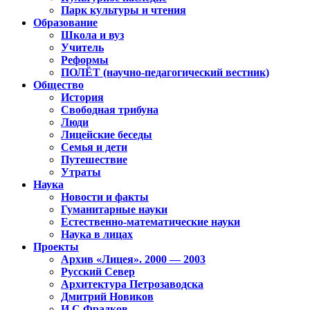
Парк культуры и чтения
Образование
Школа и вуз
Учитель
Реформы
ПОЛЁТ (научно-педагогический вестник)
Общество
История
Свободная трибуна
Люди
Лицейские беседы
Семья и дети
Путешествие
Утраты
Наука
Новости и факты
Гуманитарные науки
Естественно-математические науки
Наука в лицах
Проекты
Архив «Лицея». 2000 — 2003
Русский Север
Архитектура Петрозаводска
Дмитрий Новиков
И.С.Фрадков