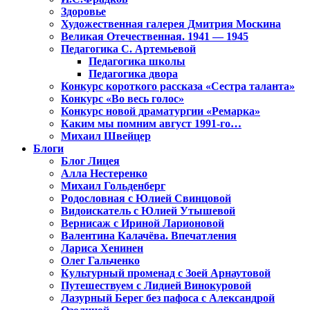
Здоровье
Художественная галерея Дмитрия Москина
Великая Отечественная. 1941 — 1945
Педагогика С. Артемьевой
Педагогика школы
Педагогика двора
Конкурс короткого рассказа «Сестра таланта»
Конкурс «Во весь голос»
Конкурс новой драматургии «Ремарка»
Каким мы помним август 1991-го…
Михаил Швейцер
Блоги
Блог Лицея
Алла Нестеренко
Михаил Гольденберг
Родословная с Юлией Свинцовой
Видоискатель с Юлией Утышевой
Вернисаж с Ириной Ларионовой
Валентина Калачёва. Впечатления
Лариса Хенинен
Олег Гальченко
Культурный променад с Зоей Арнаутовой
Путешествуем с Лидией Винокуровой
Лазурный Берег без пафоса с Александрой