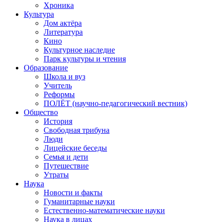
Хроника
Культура
Дом актёра
Литература
Кино
Культурное наследие
Парк культуры и чтения
Образование
Школа и вуз
Учитель
Реформы
ПОЛЁТ (научно-педагогический вестник)
Общество
История
Свободная трибуна
Люди
Лицейские беседы
Семья и дети
Путешествие
Утраты
Наука
Новости и факты
Гуманитарные науки
Естественно-математические науки
Наука в лицах