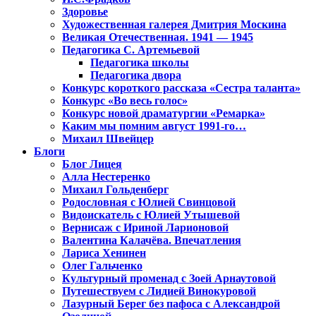
Здоровье
Художественная галерея Дмитрия Москина
Великая Отечественная. 1941 — 1945
Педагогика С. Артемьевой
Педагогика школы
Педагогика двора
Конкурс короткого рассказа «Сестра таланта»
Конкурс «Во весь голос»
Конкурс новой драматургии «Ремарка»
Каким мы помним август 1991-го…
Михаил Швейцер
Блоги
Блог Лицея
Алла Нестеренко
Михаил Гольденберг
Родословная с Юлией Свинцовой
Видоискатель с Юлией Утышевой
Вернисаж с Ириной Ларионовой
Валентина Калачёва. Впечатления
Лариса Хенинен
Олег Гальченко
Культурный променад с Зоей Арнаутовой
Путешествуем с Лидией Винокуровой
Лазурный Берег без пафоса с Александрой