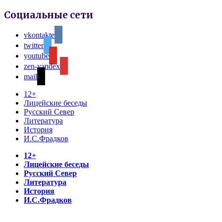
Социальные сети
vkontakte
twitter
youtube
zen-yandex
mail
12+
Лицейские беседы
Русский Север
Литература
История
И.С.Фрадков
12+
Лицейские беседы
Русский Север
Литература
История
И.С.Фрадков