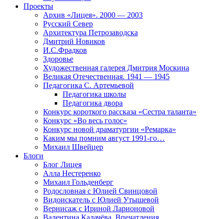
Проекты
Архив «Лицея». 2000 — 2003
Русский Север
Архитектура Петрозаводска
Дмитрий Новиков
И.С.Фрадков
Здоровье
Художественная галерея Дмитрия Москина
Великая Отечественная. 1941 — 1945
Педагогика С. Артемьевой
Педагогика школы
Педагогика двора
Конкурс короткого рассказа «Сестра таланта»
Конкурс «Во весь голос»
Конкурс новой драматургии «Ремарка»
Каким мы помним август 1991-го…
Михаил Швейцер
Блоги
Блог Лицея
Алла Нестеренко
Михаил Гольденберг
Родословная с Юлией Свинцовой
Видоискатель с Юлией Утышевой
Вернисаж с Ириной Ларионовой
Валентина Калачёва. Впечатления