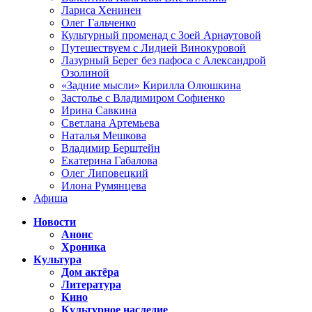
Лариса Хенинен
Олег Гальченко
Культурный променад с Зоей Арнаутовой
Путешествуем с Лидией Винокуровой
Лазурный Берег без пафоса с Александрой
Озолиной
«Задние мысли» Кирилла Олюшкина
Застолье с Владимиром Софиенко
Ирина Савкина
Светлана Артемьева
Наталья Мешкова
Владимир Берштейн
Екатерина Габалова
Олег Липовецкий
Илона Румянцева
Афиша
Новости
Анонс
Хроника
Культура
Дом актёра
Литература
Кино
Культурное наследие