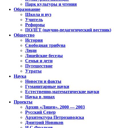
Парк культуры и чтения
Образование
Школа и вуз
Учитель
Реформы
ПОЛЁТ (научно-педагогический вестник)
Общество
История
Свободная трибуна
Люди
Лицейские беседы
Семья и дети
Путешествие
Утраты
Наука
Новости и факты
Гуманитарные науки
Естественно-математические науки
Наука в лицах
Проекты
Архив «Лицея». 2000 — 2003
Русский Север
Архитектура Петрозаводска
Дмитрий Новиков
И.С.Фрадков