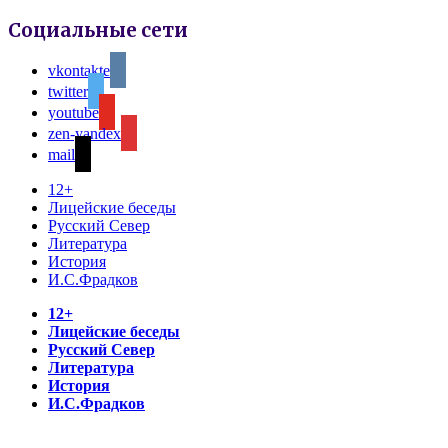
Социальные сети
vkontakte
twitter
youtube
zen-yandex
mail
12+
Лицейские беседы
Русский Север
Литература
История
И.С.Фрадков
12+
Лицейские беседы
Русский Север
Литература
История
И.С.Фрадков