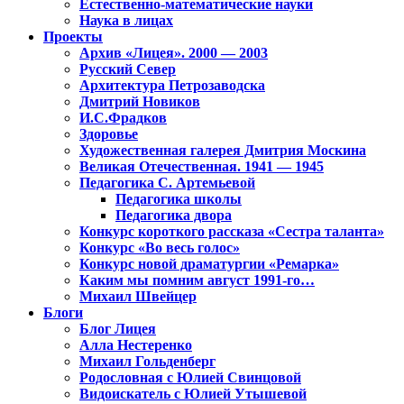
Естественно-математические науки
Наука в лицах
Проекты
Архив «Лицея». 2000 — 2003
Русский Север
Архитектура Петрозаводска
Дмитрий Новиков
И.С.Фрадков
Здоровье
Художественная галерея Дмитрия Москина
Великая Отечественная. 1941 — 1945
Педагогика С. Артемьевой
Педагогика школы
Педагогика двора
Конкурс короткого рассказа «Сестра таланта»
Конкурс «Во весь голос»
Конкурс новой драматургии «Ремарка»
Каким мы помним август 1991-го…
Михаил Швейцер
Блоги
Блог Лицея
Алла Нестеренко
Михаил Гольденберг
Родословная с Юлией Свинцовой
Видоискатель с Юлией Утышевой