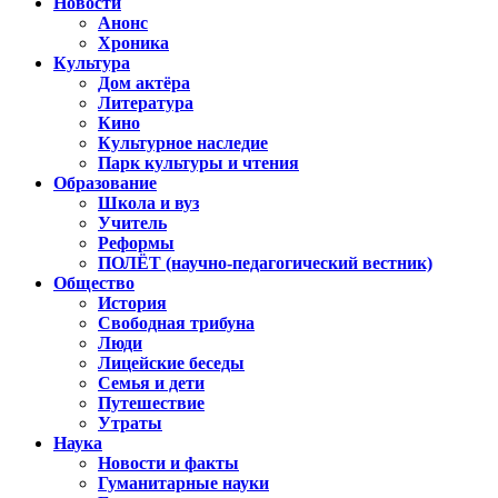
Новости
Анонс
Хроника
Культура
Дом актёра
Литература
Кино
Культурное наследие
Парк культуры и чтения
Образование
Школа и вуз
Учитель
Реформы
ПОЛЁТ (научно-педагогический вестник)
Общество
История
Свободная трибуна
Люди
Лицейские беседы
Семья и дети
Путешествие
Утраты
Наука
Новости и факты
Гуманитарные науки