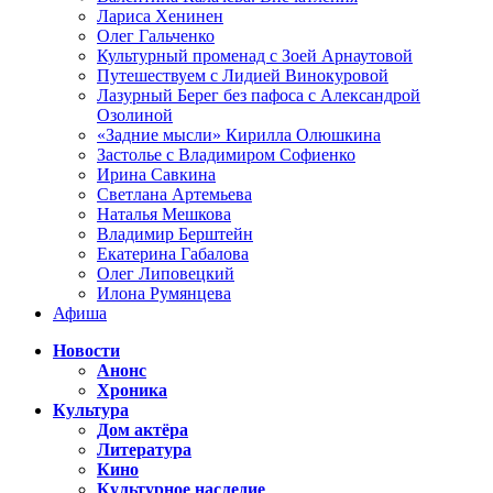
Лариса Хенинен
Олег Гальченко
Культурный променад с Зоей Арнаутовой
Путешествуем с Лидией Винокуровой
Лазурный Берег без пафоса с Александрой
Озолиной
«Задние мысли» Кирилла Олюшкина
Застолье с Владимиром Софиенко
Ирина Савкина
Светлана Артемьева
Наталья Мешкова
Владимир Берштейн
Екатерина Габалова
Олег Липовецкий
Илона Румянцева
Афиша
Новости
Анонс
Хроника
Культура
Дом актёра
Литература
Кино
Культурное наследие