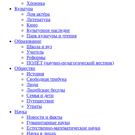
Хроника
Культура
Дом актёра
Литература
Кино
Культурное наследие
Парк культуры и чтения
Образование
Школа и вуз
Учитель
Реформы
ПОЛЁТ (научно-педагогический вестник)
Общество
История
Свободная трибуна
Люди
Лицейские беседы
Семья и дети
Путешествие
Утраты
Наука
Новости и факты
Гуманитарные науки
Естественно-математические науки
Наука в лицах