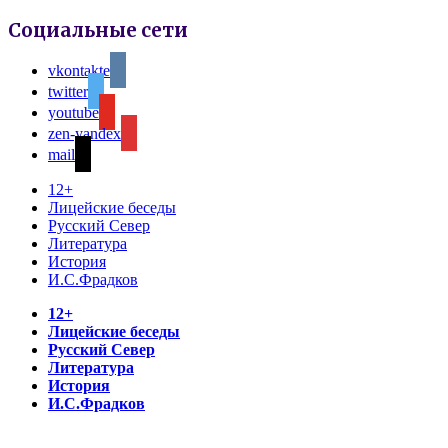
Социальные сети
vkontakte
twitter
youtube
zen-yandex
mail
12+
Лицейские беседы
Русский Север
Литература
История
И.С.Фрадков
12+
Лицейские беседы
Русский Север
Литература
История
И.С.Фрадков