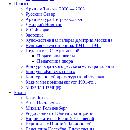
Проекты
Архив «Лицея». 2000 — 2003
Русский Север
Архитектура Петрозаводска
Дмитрий Новиков
И.С.Фрадков
Здоровье
Художественная галерея Дмитрия Москина
Великая Отечественная. 1941 — 1945
Педагогика С. Артемьевой
Педагогика школы
Педагогика двора
Конкурс короткого рассказа «Сестра таланта»
Конкурс «Во весь голос»
Конкурс новой драматургии «Ремарка»
Каким мы помним август 1991-го…
Михаил Швейцер
Блоги
Блог Лицея
Алла Нестеренко
Михаил Гольденберг
Родословная с Юлией Свинцовой
Видоискатель с Юлией Утышевой
Вернисаж с Ириной Ларионовой
Валентина Калачёва. Впечатления