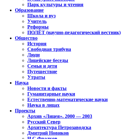
Парк культуры и чтения
Образование
Школа и вуз
Учитель
Реформы
ПОЛЁТ (научно-педагогический вестник)
Общество
История
Свободная трибуна
Люди
Лицейские беседы
Семья и дети
Путешествие
Утраты
Наука
Новости и факты
Гуманитарные науки
Естественно-математические науки
Наука в лицах
Проекты
Архив «Лицея». 2000 — 2003
Русский Север
Архитектура Петрозаводска
Дмитрий Новиков
И.С.Фрадков