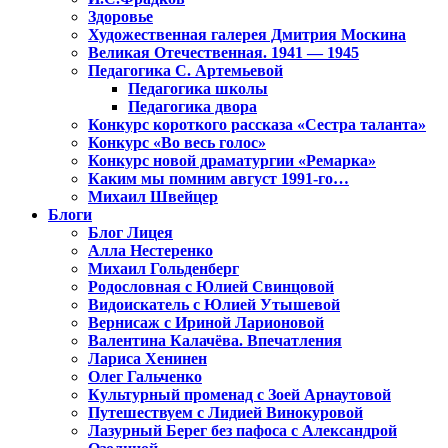
Здоровье
Художественная галерея Дмитрия Москина
Великая Отечественная. 1941 — 1945
Педагогика С. Артемьевой
Педагогика школы
Педагогика двора
Конкурс короткого рассказа «Сестра таланта»
Конкурс «Во весь голос»
Конкурс новой драматургии «Ремарка»
Каким мы помним август 1991-го…
Михаил Швейцер
Блоги
Блог Лицея
Алла Нестеренко
Михаил Гольденберг
Родословная с Юлией Свинцовой
Видоискатель с Юлией Утышевой
Вернисаж с Ириной Ларионовой
Валентина Калачёва. Впечатления
Лариса Хенинен
Олег Гальченко
Культурный променад с Зоей Арнаутовой
Путешествуем с Лидией Винокуровой
Лазурный Берег без пафоса с Александрой