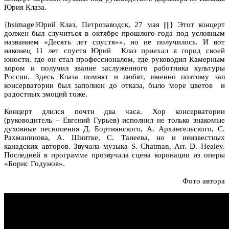
Юрия Клаза.
{hsimage|Юрий Клаз, Петрозаводск, 27 мая ||||} Этот концерт
должен был случиться в октябре прошлого года под условным
названием «Десять лет спустя»», но не получилось. И вот
наконец 11 лет спустя Юрий Клаз приехал в город своей
юности, где он стал профессионалом, где руководил Камерным
хором и получил звание заслуженного работника культуры
России. Здесь Клаза помнят и любят, именно поэтому зал
консерватории был заполнен до отказа, было море цветов и
радостных эмоций тоже.
Концерт длился почти два часа. Хор консерватории
(руководитель – Евгений Гурьев) исполнил не только знакомые
духовные песнопения Д. Бортнянского, А. Архангельского, С.
Рахманинова, А. Шнитке, С. Танеева, но и неизвестных
канадских авторов. Звучала музыка S. Chatman, Arr. D. Healey.
Последней в программе прозвучала сцена коронации из оперы
«Борис Годунов».
Фото автора