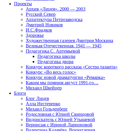
Проекты
Архив «Лицея». 2000 — 2003
Русский Север
Архитектура Петрозаводска
Дмитрий Новиков
И.С.Фрадков
Здоровье
Художественная галерея Дмитрия Москина
Великая Отечественная. 1941 — 1945
Педагогика С. Артемьевой
Педагогика школы
Педагогика двора
Конкурс короткого рассказа «Сестра таланта»
Конкурс «Во весь голос»
Конкурс новой драматургии «Ремарка»
Каким мы помним август 1991-го…
Михаил Швейцер
Блоги
Блог Лицея
Алла Нестеренко
Михаил Гольденберг
Родословная с Юлией Свинцовой
Видоискатель с Юлией Утышевой
Вернисаж с Ириной Ларионовой
Валентина Калачёва. Впечатления