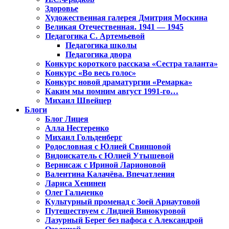
Здоровье
Художественная галерея Дмитрия Москина
Великая Отечественная. 1941 — 1945
Педагогика С. Артемьевой
Педагогика школы
Педагогика двора
Конкурс короткого рассказа «Сестра таланта»
Конкурс «Во весь голос»
Конкурс новой драматургии «Ремарка»
Каким мы помним август 1991-го…
Михаил Швейцер
Блоги
Блог Лицея
Алла Нестеренко
Михаил Гольденберг
Родословная с Юлией Свинцовой
Видоискатель с Юлией Утышевой
Вернисаж с Ириной Ларионовой
Валентина Калачёва. Впечатления
Лариса Хенинен
Олег Гальченко
Культурный променад с Зоей Арнаутовой
Путешествуем с Лидией Винокуровой
Лазурный Берег без пафоса с Александрой