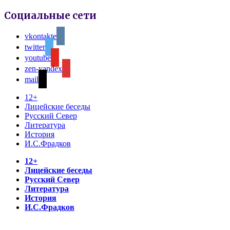
Социальные сети
vkontakte
twitter
youtube
zen-yandex
mail
12+
Лицейские беседы
Русский Север
Литература
История
И.С.Фрадков
12+
Лицейские беседы
Русский Север
Литература
История
И.С.Фрадков