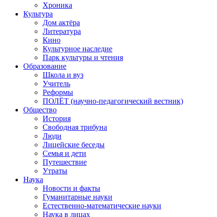
Хроника
Культура
Дом актёра
Литература
Кино
Культурное наследие
Парк культуры и чтения
Образование
Школа и вуз
Учитель
Реформы
ПОЛЁТ (научно-педагогический вестник)
Общество
История
Свободная трибуна
Люди
Лицейские беседы
Семья и дети
Путешествие
Утраты
Наука
Новости и факты
Гуманитарные науки
Естественно-математические науки
Наука в лицах