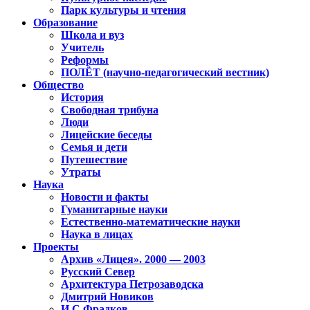
Парк культуры и чтения
Образование
Школа и вуз
Учитель
Реформы
ПОЛЁТ (научно-педагогический вестник)
Общество
История
Свободная трибуна
Люди
Лицейские беседы
Семья и дети
Путешествие
Утраты
Наука
Новости и факты
Гуманитарные науки
Естественно-математические науки
Наука в лицах
Проекты
Архив «Лицея». 2000 — 2003
Русский Север
Архитектура Петрозаводска
Дмитрий Новиков
И.С.Фрадков