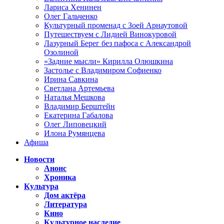
Лариса Хенинен
Олег Гальченко
Культурный променад с Зоей Арнаутовой
Путешествуем с Лидией Винокуровой
Лазурный Берег без пафоса с Александрой
Озолиной
«Задние мысли» Кирилла Олюшкина
Застолье с Владимиром Софиенко
Ирина Савкина
Светлана Артемьева
Наталья Мешкова
Владимир Берштейн
Екатерина Габалова
Олег Липовецкий
Илона Румянцева
Афиша
Новости
Анонс
Хроника
Культура
Дом актёра
Литература
Кино
Культурное наследие