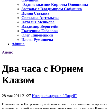
Озолиной
«Задние мысли» Кирилла Олюшкина
Застолье с Владимиром Софиенко
Ирина Савкина
Светлана Артемьева
Наталья Мешкова
Владимир Берштейн
Екатерина Габалова
Олег Липовецкий
Илона Румянцева
Афиша
Анонс
Два часа с Юрием
Клазом
28 мая 2011 21:27
Интернет-журнал "Лицей"
В новом зале Петрозаводской консерватории с аншлагом прошел
концерт хоровой музыки под руководством дирижера из Канады