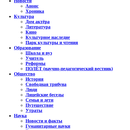
Новости
Анонс
Хроника
Культура
Дом актёра
Литература
Кино
Культурное наследие
Парк культуры и чтения
Образование
Школа и вуз
Учитель
Реформы
ПОЛЁТ (научно-педагогический вестник)
Общество
История
Свободная трибуна
Люди
Лицейские беседы
Семья и дети
Путешествие
Утраты
Наука
Новости и факты
Гуманитарные науки