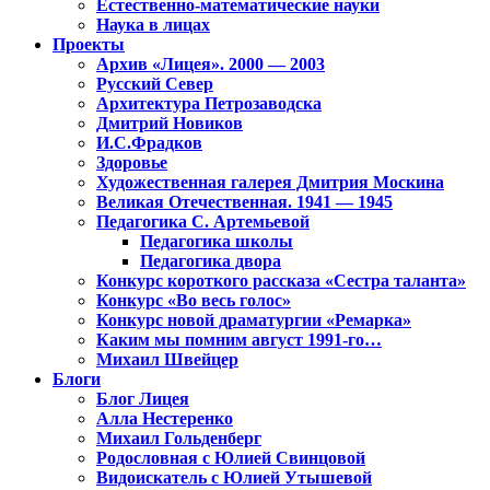
Естественно-математические науки
Наука в лицах
Проекты
Архив «Лицея». 2000 — 2003
Русский Север
Архитектура Петрозаводска
Дмитрий Новиков
И.С.Фрадков
Здоровье
Художественная галерея Дмитрия Москина
Великая Отечественная. 1941 — 1945
Педагогика С. Артемьевой
Педагогика школы
Педагогика двора
Конкурс короткого рассказа «Сестра таланта»
Конкурс «Во весь голос»
Конкурс новой драматургии «Ремарка»
Каким мы помним август 1991-го…
Михаил Швейцер
Блоги
Блог Лицея
Алла Нестеренко
Михаил Гольденберг
Родословная с Юлией Свинцовой
Видоискатель с Юлией Утышевой