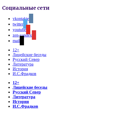
Социальные сети
vkontakte
twitter
youtube
zen-yandex
mail
12+
Лицейские беседы
Русский Север
Литература
История
И.С.Фрадков
12+
Лицейские беседы
Русский Север
Литература
История
И.С.Фрадков