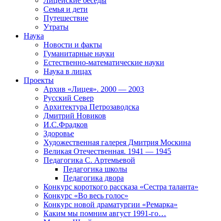
Лицейские беседы
Семья и дети
Путешествие
Утраты
Наука
Новости и факты
Гуманитарные науки
Естественно-математические науки
Наука в лицах
Проекты
Архив «Лицея». 2000 — 2003
Русский Север
Архитектура Петрозаводска
Дмитрий Новиков
И.С.Фрадков
Здоровье
Художественная галерея Дмитрия Москина
Великая Отечественная. 1941 — 1945
Педагогика С. Артемьевой
Педагогика школы
Педагогика двора
Конкурс короткого рассказа «Сестра таланта»
Конкурс «Во весь голос»
Конкурс новой драматургии «Ремарка»
Каким мы помним август 1991-го…