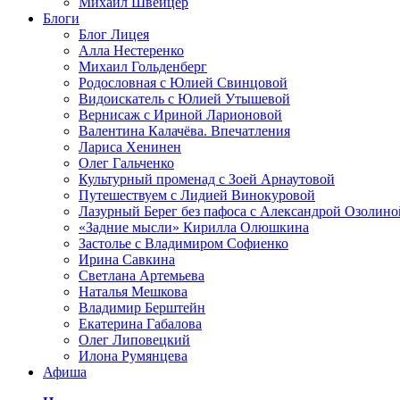
Михаил Швейцер
Блоги
Блог Лицея
Алла Нестеренко
Михаил Гольденберг
Родословная с Юлией Свинцовой
Видоискатель с Юлией Утышевой
Вернисаж с Ириной Ларионовой
Валентина Калачёва. Впечатления
Лариса Хенинен
Олег Гальченко
Культурный променад с Зоей Арнаутовой
Путешествуем с Лидией Винокуровой
Лазурный Берег без пафоса с Александрой Озолино
«Задние мысли» Кирилла Олюшкина
Застолье с Владимиром Софиенко
Ирина Савкина
Светлана Артемьева
Наталья Мешкова
Владимир Берштейн
Екатерина Габалова
Олег Липовецкий
Илона Румянцева
Афиша