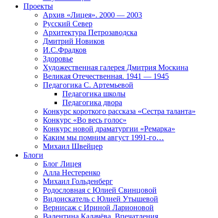
Проекты
Архив «Лицея». 2000 — 2003
Русский Север
Архитектура Петрозаводска
Дмитрий Новиков
И.С.Фрадков
Здоровье
Художественная галерея Дмитрия Москина
Великая Отечественная. 1941 — 1945
Педагогика С. Артемьевой
Педагогика школы
Педагогика двора
Конкурс короткого рассказа «Сестра таланта»
Конкурс «Во весь голос»
Конкурс новой драматургии «Ремарка»
Каким мы помним август 1991-го…
Михаил Швейцер
Блоги
Блог Лицея
Алла Нестеренко
Михаил Гольденберг
Родословная с Юлией Свинцовой
Видоискатель с Юлией Утышевой
Вернисаж с Ириной Ларионовой
Валентина Калачёва. Впечатления