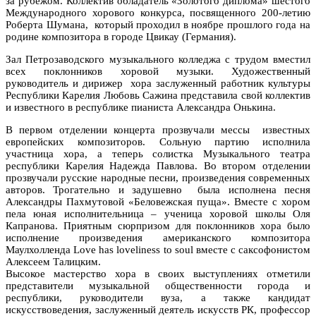
за рубежом. Коллектив обладатель «Золотого диплома» шестого
Международного хорового конкурса, посвященного 200-летию
Роберта Шумана, который проходил в ноябре прошлого года на
родине композитора в городе Цвикау (Германия).
Зал Петрозаводского музыкального колледжа с трудом вместил
всех поклонников хоровой музыки. Художественный
руководитель и дирижер хора заслуженный работник культуры
Республики Карелия Любовь Сажина представила свой коллектив
и известного в республике пианиста Александра Онькина.
В первом отделении концерта прозвучали мессы известных
европейских композиторов. Сольную партию исполнила
участница хора, а теперь солистка Музыкального театра
республики Карелия Надежда Павлова. Во втором отделении
прозвучали русские народные песни, произведения современных
авторов. Трогательно и задушевно была исполнена песня
Александры Пахмутовой «Беловежская пуща». Вместе с хором
пела юная исполнительница – ученица хоровой школы Оля
Капранова. Приятным сюрпризом для поклонников хора было
исполнение произведения американского композитора
Маулхолленда Love has loveliness to soul вместе с саксофонистом
Алексеем Талицким.
Высокое мастерство хора в своих выступлениях отметили
представители музыкальной общественности города и
республики, руководители вуза, а также кандидат
искусствоведения, заслуженный деятель искусств РК, профессор