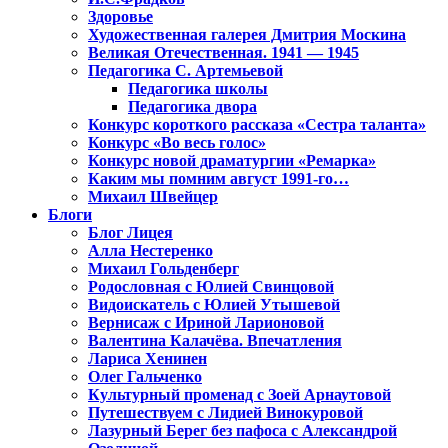
Здоровье
Художественная галерея Дмитрия Москина
Великая Отечественная. 1941 — 1945
Педагогика С. Артемьевой
Педагогика школы
Педагогика двора
Конкурс короткого рассказа «Сестра таланта»
Конкурс «Во весь голос»
Конкурс новой драматургии «Ремарка»
Каким мы помним август 1991-го…
Михаил Швейцер
Блоги
Блог Лицея
Алла Нестеренко
Михаил Гольденберг
Родословная с Юлией Свинцовой
Видоискатель с Юлией Утышевой
Вернисаж с Ириной Ларионовой
Валентина Калачёва. Впечатления
Лариса Хенинен
Олег Гальченко
Культурный променад с Зоей Арнаутовой
Путешествуем с Лидией Винокуровой
Лазурный Берег без пафоса с Александрой