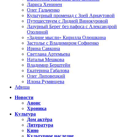
Лариса Хенинен
Олег Гальченко
Культурный променад с Зоей Арнаутовой
Путешествуем с Лидией Винокуровой
Лазурный Берег без пафоса с Александрой
Озолиной
«Задние мысли» Кирилла Олюшкина
Застолье с Владимиром Софиенко
Ирина Савкина
Светлана Артемьева
Наталья Мешкова
Владимир Берштейн
Екатерина Габалова
Олег Липовецкий
Илона Румянцева
Афиша
Новости
Анонс
Хроника
Культура
Дом актёра
Литература
Кино
Культурное наследие