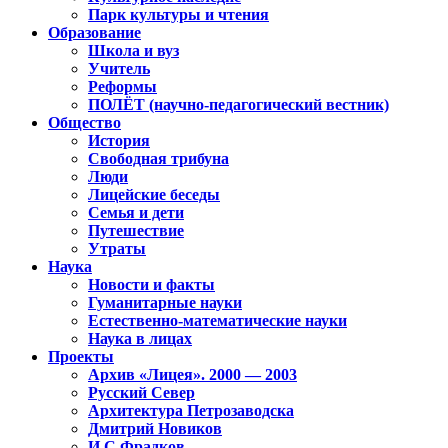
Парк культуры и чтения
Образование
Школа и вуз
Учитель
Реформы
ПОЛЁТ (научно-педагогический вестник)
Общество
История
Свободная трибуна
Люди
Лицейские беседы
Семья и дети
Путешествие
Утраты
Наука
Новости и факты
Гуманитарные науки
Естественно-математические науки
Наука в лицах
Проекты
Архив «Лицея». 2000 — 2003
Русский Север
Архитектура Петрозаводска
Дмитрий Новиков
И.С.Фрадков