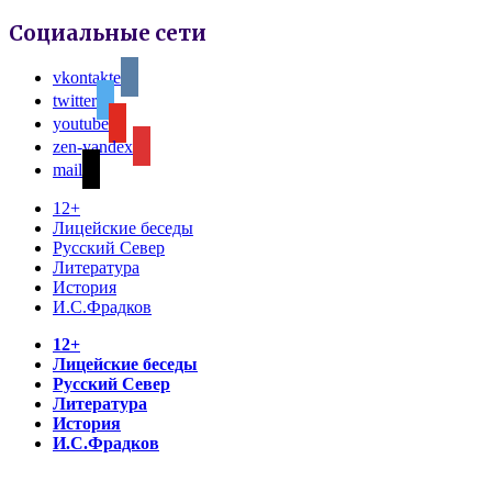
Социальные сети
vkontakte
twitter
youtube
zen-yandex
mail
12+
Лицейские беседы
Русский Север
Литература
История
И.С.Фрадков
12+
Лицейские беседы
Русский Север
Литература
История
И.С.Фрадков