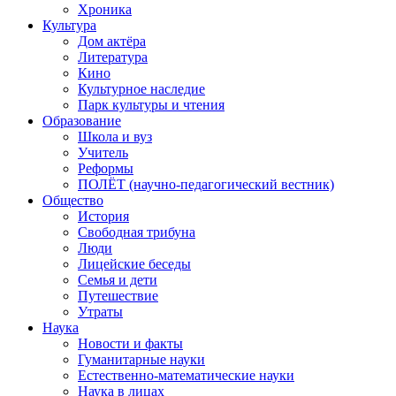
Хроника
Культура
Дом актёра
Литература
Кино
Культурное наследие
Парк культуры и чтения
Образование
Школа и вуз
Учитель
Реформы
ПОЛЁТ (научно-педагогический вестник)
Общество
История
Свободная трибуна
Люди
Лицейские беседы
Семья и дети
Путешествие
Утраты
Наука
Новости и факты
Гуманитарные науки
Естественно-математические науки
Наука в лицах