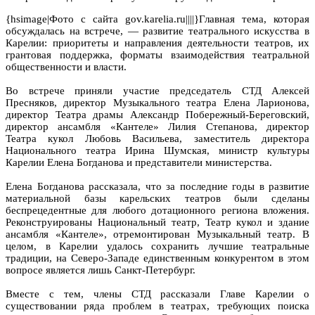
{hsimage|Фото с сайта gov.karelia.ru||||}Главная тема, которая
обсуждалась на встрече, — развитие театрального искусства в
Карелии: приоритеты и направления деятельности театров, их
грантовая поддержка, форматы взаимодействия театральной
общественности и власти.
Во встрече приняли участие председатель СТД Алексей
Пресняков, директор Музыкального театра Елена Ларионова,
директор Театра драмы Александр Побережный-Береговский,
директор ансамбля «Кантеле» Лилия Степанова, директор
Театра кукол Любовь Васильева, заместитель директора
Национального театра Ирина Шумская, министр культуры
Карелии Елена Богданова и представители министерства.
Елена Богданова рассказала, что за последние годы в развитие
материальной базы карельских театров были сделаны
беспрецедентные для любого дотационного региона вложения.
Реконструированы Национальный театр, Театр кукол и здание
ансамбля «Кантеле», отремонтирован Музыкальный театр. В
целом, в Карелии удалось сохранить лучшие театральные
традиции, на Северо-Западе единственным конкурентом в этом
вопросе является лишь Санкт-Петербург.
Вместе с тем, члены СТД рассказали Главе Карелии о
существовании ряда проблем в театрах, требующих поиска