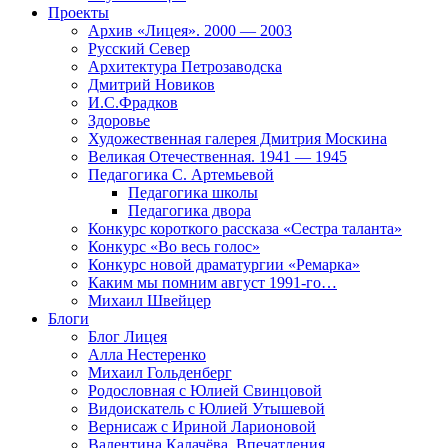
Проекты
Архив «Лицея». 2000 — 2003
Русский Север
Архитектура Петрозаводска
Дмитрий Новиков
И.С.Фрадков
Здоровье
Художественная галерея Дмитрия Москина
Великая Отечественная. 1941 — 1945
Педагогика С. Артемьевой
Педагогика школы
Педагогика двора
Конкурс короткого рассказа «Сестра таланта»
Конкурс «Во весь голос»
Конкурс новой драматургии «Ремарка»
Каким мы помним август 1991-го…
Михаил Швейцер
Блоги
Блог Лицея
Алла Нестеренко
Михаил Гольденберг
Родословная с Юлией Свинцовой
Видоискатель с Юлией Утышевой
Вернисаж с Ириной Ларионовой
Валентина Калачёва. Впечатления