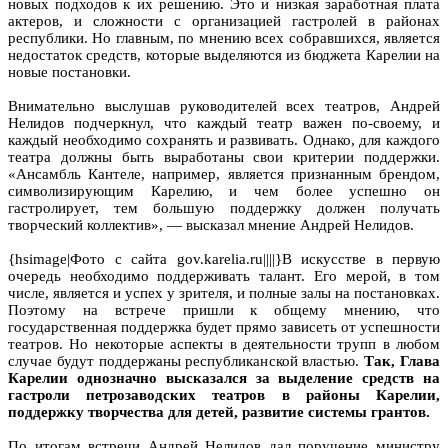
новых подходов к их решению. Это и низкая заработная плата
актеров, и сложности с организацией гастролей в районах
республики. Но главным, по мнению всех собравшихся, является
недостаток средств, которые выделяются из бюджета Карелии на
новые постановки.
Внимательно выслушав руководителей всех театров, Андрей
Нелидов подчеркнул, что каждый театр важен по-своему, и
каждый необходимо сохранять и развивать. Однако, для каждого
театра должны быть выработаны свои критерии поддержки.
«Ансамбль Кантеле, например, является признанным брендом,
символизирующим Карелию, и чем более успешно он
гастролирует, тем большую поддержку должен получать
творческий коллектив», — высказал мнение Андрей Нелидов.
{hsimage|Фото с сайта gov.karelia.ru||||}В искусстве в первую
очередь необходимо поддерживать талант. Его мерой, в том
числе, является и успех у зрителя, и полные залы на постановках.
Поэтому на встрече пришли к общему мнению, что
государственная поддержка будет прямо зависеть от успешности
театров. Но некоторые аспекты в деятельности трупп в любом
случае будут поддержаны республиканской властью.
Так, Глава
Карелии однозначно высказался за выделение средств на
гастроли петрозаводских театров в районы Карелии,
поддержку творчества для детей, развитие системы грантов.
По итогам встречи Андрей Нелидов дал поручение министру