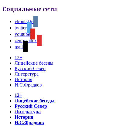
Социальные сети
vkontakte
twitter
youtube
zen-yandex
mail
12+
Лицейские беседы
Русский Север
Литература
История
И.С.Фрадков
12+
Лицейские беседы
Русский Север
Литература
История
И.С.Фрадков