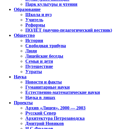
Парк культуры и чтения
Образование
Школа и вуз
Учитель
Реформы
ПОЛЁТ (научно-педагогический вестник)
Общество
История
Свободная трибуна
Люди
Лицейские беседы
Семья и дети
Путешествие
Утраты
Наука
Новости и факты
Гуманитарные науки
Естественно-математические науки
Наука в лицах
Проекты
Архив «Лицея». 2000 — 2003
Русский Север
Архитектура Петрозаводска
Дмитрий Новиков
И.С.Фрадков