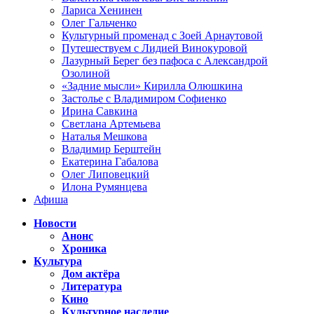
Лариса Хенинен
Олег Гальченко
Культурный променад с Зоей Арнаутовой
Путешествуем с Лидией Винокуровой
Лазурный Берег без пафоса с Александрой
Озолиной
«Задние мысли» Кирилла Олюшкина
Застолье с Владимиром Софиенко
Ирина Савкина
Светлана Артемьева
Наталья Мешкова
Владимир Берштейн
Екатерина Габалова
Олег Липовецкий
Илона Румянцева
Афиша
Новости
Анонс
Хроника
Культура
Дом актёра
Литература
Кино
Культурное наследие