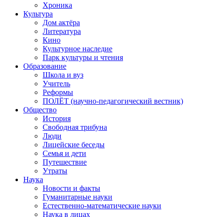
Хроника
Культура
Дом актёра
Литература
Кино
Культурное наследие
Парк культуры и чтения
Образование
Школа и вуз
Учитель
Реформы
ПОЛЁТ (научно-педагогический вестник)
Общество
История
Свободная трибуна
Люди
Лицейские беседы
Семья и дети
Путешествие
Утраты
Наука
Новости и факты
Гуманитарные науки
Естественно-математические науки
Наука в лицах