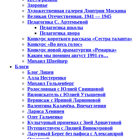
Здоровье
Художественная галерея Дмитрия Москина
Великая Отечественная. 1941 — 1945
Педагогика С. Артемьевой
Педагогика школы
Педагогика двора
Конкурс короткого рассказа «Сестра таланта»
Конкурс «Во весь голос»
Конкурс новой драматургии «Ремарка»
Каким мы помним август 1991-го…
Михаил Швейцер
Блоги
Блог Лицея
Алла Нестеренко
Михаил Гольденберг
Родословная с Юлией Свинцовой
Видоискатель с Юлией Утышевой
Вернисаж с Ириной Ларионовой
Валентина Калачёва. Впечатления
Лариса Хенинен
Олег Гальченко
Культурный променад с Зоей Арнаутовой
Путешествуем с Лидией Винокуровой
Лазурный Берег без пафоса с Александрой