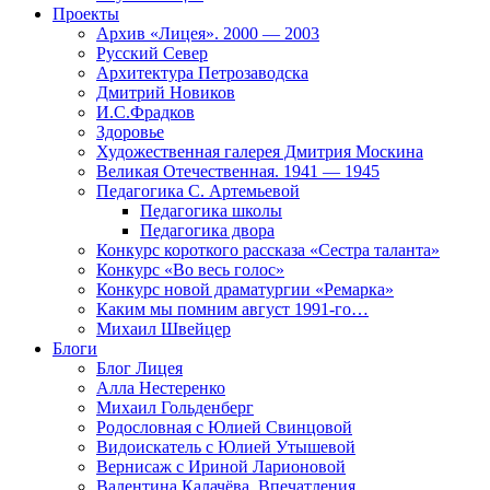
Проекты
Архив «Лицея». 2000 — 2003
Русский Север
Архитектура Петрозаводска
Дмитрий Новиков
И.С.Фрадков
Здоровье
Художественная галерея Дмитрия Москина
Великая Отечественная. 1941 — 1945
Педагогика С. Артемьевой
Педагогика школы
Педагогика двора
Конкурс короткого рассказа «Сестра таланта»
Конкурс «Во весь голос»
Конкурс новой драматургии «Ремарка»
Каким мы помним август 1991-го…
Михаил Швейцер
Блоги
Блог Лицея
Алла Нестеренко
Михаил Гольденберг
Родословная с Юлией Свинцовой
Видоискатель с Юлией Утышевой
Вернисаж с Ириной Ларионовой
Валентина Калачёва. Впечатления