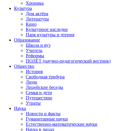
Хроника
Культура
Дом актёра
Литература
Кино
Культурное наследие
Парк культуры и чтения
Образование
Школа и вуз
Учитель
Реформы
ПОЛЁТ (научно-педагогический вестник)
Общество
История
Свободная трибуна
Люди
Лицейские беседы
Семья и дети
Путешествие
Утраты
Наука
Новости и факты
Гуманитарные науки
Естественно-математические науки
Наука в лицах