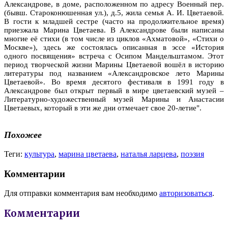
Александрове, в доме, расположенном по адресу Военный пер.
(бывш. Староконюшенная ул.), д.5, жила семья А. И. Цветаевой.
В гости к младшей сестре (часто на продолжительное время)
приезжала Марина Цветаева. В Александрове были написаны
многие её стихи (в том числе из циклов «Ахматовой», «Стихи о
Москве»), здесь же состоялась описанная в эссе «История
одного посвящения» встреча с Осипом Мандельштамом. Этот
период творческой жизни Марины Цветаевой вошёл в историю
литературы под названием «Александровское лето Марины
Цветаевой». Во время десятого фестиваля в 1991 году в
Александрове был открыт первый в мире цветаевский музей –
Литературно-художественный музей Марины и Анастасии
Цветаевых, который в эти же дни отмечает свое 20-летие".
Похожее
Теги:
культура
,
марина цветаева
,
наталья ларцева
,
поэзия
Комментарии
Для отправки комментария вам необходимо
авторизоваться
.
Комментарии