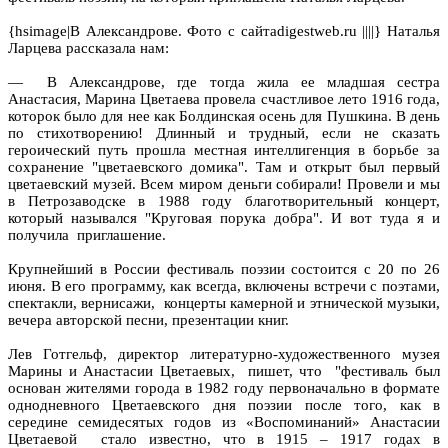
{hsimage|В Александрове. Фото с сайтаdigestweb.ru ||||} Наталья
Ларцева рассказала нам:
— В Александрове, где тогда жила ее младшая сестра
Анастасия, Марина Цветаева провела счастливое лето 1916 года,
которок было для нее как Болдинская осень для Пушкина. В день
по стихотворению! Длинный и трудный, если не сказать
героический путь прошла местная интеллигенция в борьбе за
сохранение "цветаевского домика". Там и открыт был первый
цветаевский музей. Всем миром деньги собирали! Провели и мы
в Петрозаводске в 1988 году благотворительный концерт,
который назывался "Круговая порука добра". И вот туда я и
получила приглашение.
Крупнейший в России фестиваль поэзии состоится с 20 по 26
июня. В его программу, как всегда, включены встречи с поэтами,
спектакли, вернисажи, концерты камерной и этнической музыки,
вечера авторской песни, презентации книг.
Лев Готгельф, директор литературно-художественного музея
Марины и Анастасии Цветаевых, пишет, что "фестиваль был
основан жителями города в 1982 году первоначально в формате
однодневного Цветаевского дня поэзии после того, как в
середине семидесятых годов из «Воспоминаний» Анастасии
Цветаевой стало известно, что в 1915 – 1917 годах в