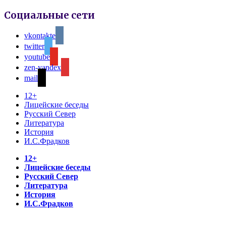
Социальные сети
vkontakte
twitter
youtube
zen-yandex
mail
12+
Лицейские беседы
Русский Север
Литература
История
И.С.Фрадков
12+
Лицейские беседы
Русский Север
Литература
История
И.С.Фрадков