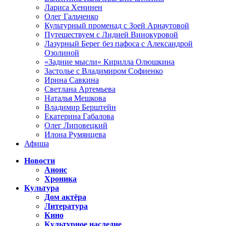
Лариса Хенинен
Олег Гальченко
Культурный променад с Зоей Арнаутовой
Путешествуем с Лидией Винокуровой
Лазурный Берег без пафоса с Александрой
Озолиной
«Задние мысли» Кирилла Олюшкина
Застолье с Владимиром Софиенко
Ирина Савкина
Светлана Артемьева
Наталья Мешкова
Владимир Берштейн
Екатерина Габалова
Олег Липовецкий
Илона Румянцева
Афиша
Новости
Анонс
Хроника
Культура
Дом актёра
Литература
Кино
Культурное наследие