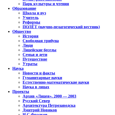
Парк культуры и чтения
Образование
Школа и вуз
Учитель
Реформы
ПОЛЁТ (научно-педагогический вестник)
Общество
История
Свободная трибуна
Люди
Лицейские беседы
Семья и дети
Путешествие
Утраты
Наука
Новости и факты
Гуманитарные науки
Естественно-математические науки
Наука в лицах
Проекты
Архив «Лицея». 2000 — 2003
Русский Север
Архитектура Петрозаводска
Дмитрий Новиков
И.С.Фрадков