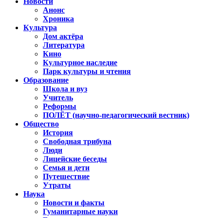
Новости
Анонс
Хроника
Культура
Дом актёра
Литература
Кино
Культурное наследие
Парк культуры и чтения
Образование
Школа и вуз
Учитель
Реформы
ПОЛЁТ (научно-педагогический вестник)
Общество
История
Свободная трибуна
Люди
Лицейские беседы
Семья и дети
Путешествие
Утраты
Наука
Новости и факты
Гуманитарные науки