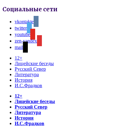
Социальные сети
vkontakte
twitter
youtube
zen-yandex
mail
12+
Лицейские беседы
Русский Север
Литература
История
И.С.Фрадков
12+
Лицейские беседы
Русский Север
Литература
История
И.С.Фрадков