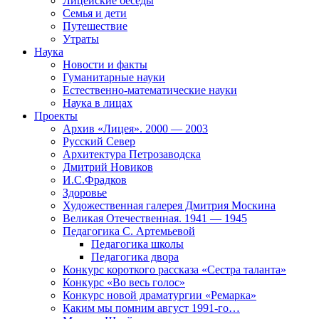
Лицейские беседы
Семья и дети
Путешествие
Утраты
Наука
Новости и факты
Гуманитарные науки
Естественно-математические науки
Наука в лицах
Проекты
Архив «Лицея». 2000 — 2003
Русский Север
Архитектура Петрозаводска
Дмитрий Новиков
И.С.Фрадков
Здоровье
Художественная галерея Дмитрия Москина
Великая Отечественная. 1941 — 1945
Педагогика С. Артемьевой
Педагогика школы
Педагогика двора
Конкурс короткого рассказа «Сестра таланта»
Конкурс «Во весь голос»
Конкурс новой драматургии «Ремарка»
Каким мы помним август 1991-го…