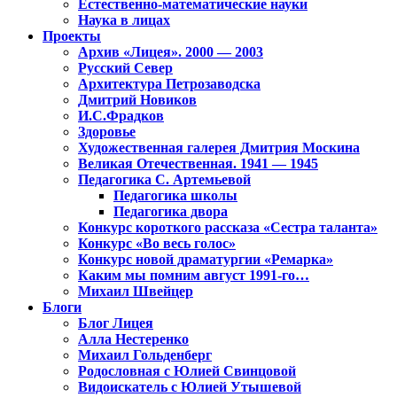
Естественно-математические науки
Наука в лицах
Проекты
Архив «Лицея». 2000 — 2003
Русский Север
Архитектура Петрозаводска
Дмитрий Новиков
И.С.Фрадков
Здоровье
Художественная галерея Дмитрия Москина
Великая Отечественная. 1941 — 1945
Педагогика С. Артемьевой
Педагогика школы
Педагогика двора
Конкурс короткого рассказа «Сестра таланта»
Конкурс «Во весь голос»
Конкурс новой драматургии «Ремарка»
Каким мы помним август 1991-го…
Михаил Швейцер
Блоги
Блог Лицея
Алла Нестеренко
Михаил Гольденберг
Родословная с Юлией Свинцовой
Видоискатель с Юлией Утышевой