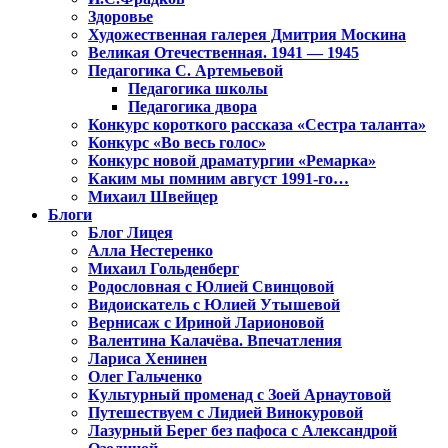
Здоровье
Художественная галерея Дмитрия Москина
Великая Отечественная. 1941 — 1945
Педагогика С. Артемьевой
Педагогика школы
Педагогика двора
Конкурс короткого рассказа «Сестра таланта»
Конкурс «Во весь голос»
Конкурс новой драматургии «Ремарка»
Каким мы помним август 1991-го…
Михаил Швейцер
Блоги
Блог Лицея
Алла Нестеренко
Михаил Гольденберг
Родословная с Юлией Свинцовой
Видоискатель с Юлией Утышевой
Вернисаж с Ириной Ларионовой
Валентина Калачёва. Впечатления
Лариса Хенинен
Олег Гальченко
Культурный променад с Зоей Арнаутовой
Путешествуем с Лидией Винокуровой
Лазурный Берег без пафоса с Александрой