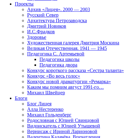
Проекты
Архив «Лицея». 2000 — 2003
Русский Север
Архитектура Петрозаводска
Дмитрий Новиков
И.С.Фрадков
Здоровье
Художественная галерея Дмитрия Москина
Великая Отечественная. 1941 — 1945
Педагогика С. Артемьевой
Педагогика школы
Педагогика двора
Конкурс короткого рассказа «Сестра таланта»
Конкурс «Во весь голос»
Конкурс новой драматургии «Ремарка»
Каким мы помним август 1991-го…
Михаил Швейцер
Блоги
Блог Лицея
Алла Нестеренко
Михаил Гольденберг
Родословная с Юлией Свинцовой
Видоискатель с Юлией Утышевой
Вернисаж с Ириной Ларионовой
Валентина Калачёва. Впечатления