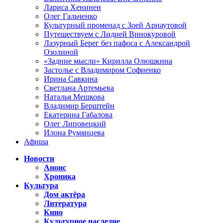
Лариса Хенинен
Олег Гальченко
Культурный променад с Зоей Арнаутовой
Путешествуем с Лидией Винокуровой
Лазурный Берег без пафоса с Александрой
Озолиной
«Задние мысли» Кирилла Олюшкина
Застолье с Владимиром Софиенко
Ирина Савкина
Светлана Артемьева
Наталья Мешкова
Владимир Берштейн
Екатерина Габалова
Олег Липовецкий
Илона Румянцева
Афиша
Новости
Анонс
Хроника
Культура
Дом актёра
Литература
Кино
Культурное наследие