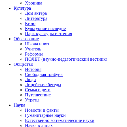
Хроника
Культура
Дом актёра
Литература
Кино
Культурное наследие
Парк культуры и чтения
Образование
Школа и вуз
Учитель
Реформы
ПОЛЁТ (научно-педагогический вестник)
Общество
История
Свободная трибуна
Люди
Лицейские беседы
Семья и дети
Путешествие
Утраты
Наука
Новости и факты
Гуманитарные науки
Естественно-математические науки
Наука в лицах