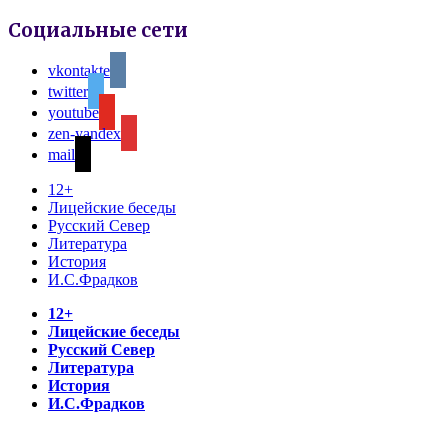
Социальные сети
vkontakte
twitter
youtube
zen-yandex
mail
12+
Лицейские беседы
Русский Север
Литература
История
И.С.Фрадков
12+
Лицейские беседы
Русский Север
Литература
История
И.С.Фрадков