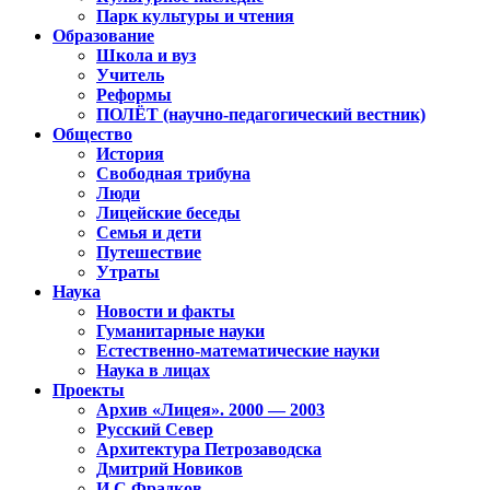
Парк культуры и чтения
Образование
Школа и вуз
Учитель
Реформы
ПОЛЁТ (научно-педагогический вестник)
Общество
История
Свободная трибуна
Люди
Лицейские беседы
Семья и дети
Путешествие
Утраты
Наука
Новости и факты
Гуманитарные науки
Естественно-математические науки
Наука в лицах
Проекты
Архив «Лицея». 2000 — 2003
Русский Север
Архитектура Петрозаводска
Дмитрий Новиков
И.С.Фрадков