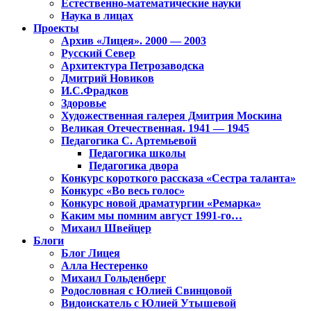
Естественно-математические науки
Наука в лицах
Проекты
Архив «Лицея». 2000 — 2003
Русский Север
Архитектура Петрозаводска
Дмитрий Новиков
И.С.Фрадков
Здоровье
Художественная галерея Дмитрия Москина
Великая Отечественная. 1941 — 1945
Педагогика С. Артемьевой
Педагогика школы
Педагогика двора
Конкурс короткого рассказа «Сестра таланта»
Конкурс «Во весь голос»
Конкурс новой драматургии «Ремарка»
Каким мы помним август 1991-го…
Михаил Швейцер
Блоги
Блог Лицея
Алла Нестеренко
Михаил Гольденберг
Родословная с Юлией Свинцовой
Видоискатель с Юлией Утышевой