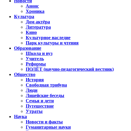
Новости
Анонс
Хроника
Культура
Дом актёра
Литература
Кино
Культурное наследие
Парк культуры и чтения
Образование
Школа и вуз
Учитель
Реформы
ПОЛЁТ (научно-педагогический вестник)
Общество
История
Свободная трибуна
Люди
Лицейские беседы
Семья и дети
Путешествие
Утраты
Наука
Новости и факты
Гуманитарные науки