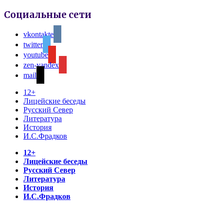
Социальные сети
vkontakte
twitter
youtube
zen-yandex
mail
12+
Лицейские беседы
Русский Север
Литература
История
И.С.Фрадков
12+
Лицейские беседы
Русский Север
Литература
История
И.С.Фрадков