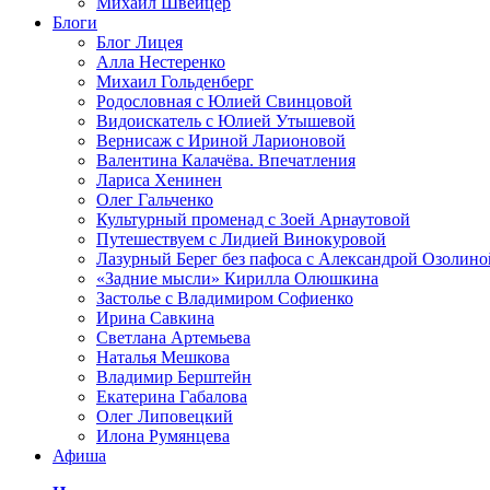
Михаил Швейцер
Блоги
Блог Лицея
Алла Нестеренко
Михаил Гольденберг
Родословная с Юлией Свинцовой
Видоискатель с Юлией Утышевой
Вернисаж с Ириной Ларионовой
Валентина Калачёва. Впечатления
Лариса Хенинен
Олег Гальченко
Культурный променад с Зоей Арнаутовой
Путешествуем с Лидией Винокуровой
Лазурный Берег без пафоса с Александрой Озолино
«Задние мысли» Кирилла Олюшкина
Застолье с Владимиром Софиенко
Ирина Савкина
Светлана Артемьева
Наталья Мешкова
Владимир Берштейн
Екатерина Габалова
Олег Липовецкий
Илона Румянцева
Афиша