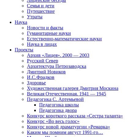
Лицейские беседы
Семья и дети
Путешествие
Утраты
Наука
Новости и факты
Гуманитарные науки
Естественно-математические науки
Наука в лицах
Проекты
Архив «Лицея». 2000 — 2003
Русский Север
Архитектура Петрозаводска
Дмитрий Новиков
И.С.Фрадков
Здоровье
Художественная галерея Дмитрия Москина
Великая Отечественная. 1941 — 1945
Педагогика С. Артемьевой
Педагогика школы
Педагогика двора
Конкурс короткого рассказа «Сестра таланта»
Конкурс «Во весь голос»
Конкурс новой драматургии «Ремарка»
Каким мы помним август 1991-го…