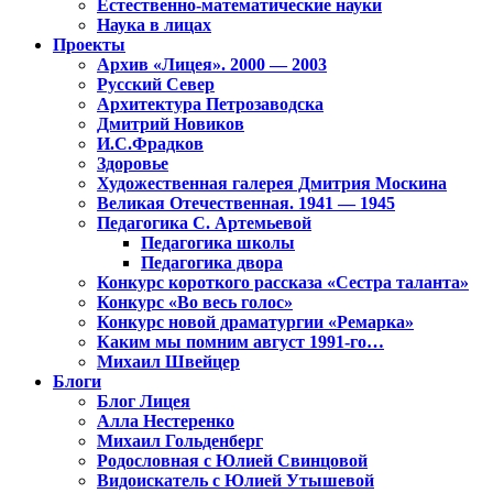
Естественно-математические науки
Наука в лицах
Проекты
Архив «Лицея». 2000 — 2003
Русский Север
Архитектура Петрозаводска
Дмитрий Новиков
И.С.Фрадков
Здоровье
Художественная галерея Дмитрия Москина
Великая Отечественная. 1941 — 1945
Педагогика С. Артемьевой
Педагогика школы
Педагогика двора
Конкурс короткого рассказа «Сестра таланта»
Конкурс «Во весь голос»
Конкурс новой драматургии «Ремарка»
Каким мы помним август 1991-го…
Михаил Швейцер
Блоги
Блог Лицея
Алла Нестеренко
Михаил Гольденберг
Родословная с Юлией Свинцовой
Видоискатель с Юлией Утышевой