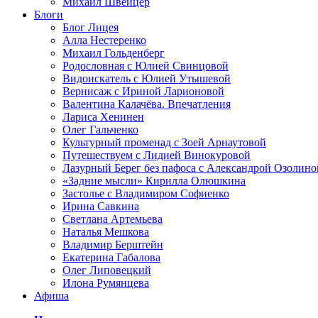
Михаил Швейцер
Блоги
Блог Лицея
Алла Нестеренко
Михаил Гольденберг
Родословная с Юлией Свинцовой
Видоискатель с Юлией Утышевой
Вернисаж с Ириной Ларионовой
Валентина Калачёва. Впечатления
Лариса Хенинен
Олег Гальченко
Культурный променад с Зоей Арнаутовой
Путешествуем с Лидией Винокуровой
Лазурный Берег без пафоса с Александрой Озолино
«Задние мысли» Кирилла Олюшкина
Застолье с Владимиром Софиенко
Ирина Савкина
Светлана Артемьева
Наталья Мешкова
Владимир Берштейн
Екатерина Габалова
Олег Липовецкий
Илона Румянцева
Афиша