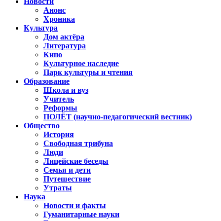
Новости
Анонс
Хроника
Культура
Дом актёра
Литература
Кино
Культурное наследие
Парк культуры и чтения
Образование
Школа и вуз
Учитель
Реформы
ПОЛЁТ (научно-педагогический вестник)
Общество
История
Свободная трибуна
Люди
Лицейские беседы
Семья и дети
Путешествие
Утраты
Наука
Новости и факты
Гуманитарные науки