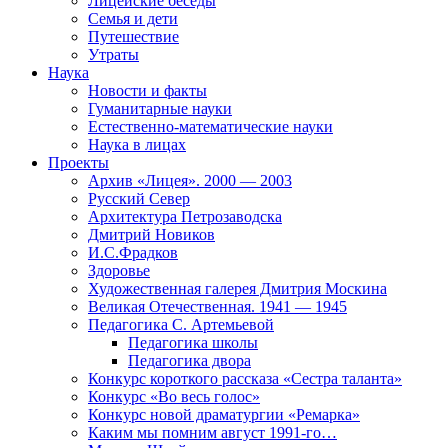
Лицейские беседы
Семья и дети
Путешествие
Утраты
Наука
Новости и факты
Гуманитарные науки
Естественно-математические науки
Наука в лицах
Проекты
Архив «Лицея». 2000 — 2003
Русский Север
Архитектура Петрозаводска
Дмитрий Новиков
И.С.Фрадков
Здоровье
Художественная галерея Дмитрия Москина
Великая Отечественная. 1941 — 1945
Педагогика С. Артемьевой
Педагогика школы
Педагогика двора
Конкурс короткого рассказа «Сестра таланта»
Конкурс «Во весь голос»
Конкурс новой драматургии «Ремарка»
Каким мы помним август 1991-го…