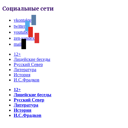
Социальные сети
vkontakte
twitter
youtube
zen-yandex
mail
12+
Лицейские беседы
Русский Север
Литература
История
И.С.Фрадков
12+
Лицейские беседы
Русский Север
Литература
История
И.С.Фрадков