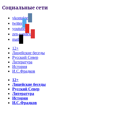
Социальные сети
vkontakte
twitter
youtube
zen-yandex
mail
12+
Лицейские беседы
Русский Север
Литература
История
И.С.Фрадков
12+
Лицейские беседы
Русский Север
Литература
История
И.С.Фрадков