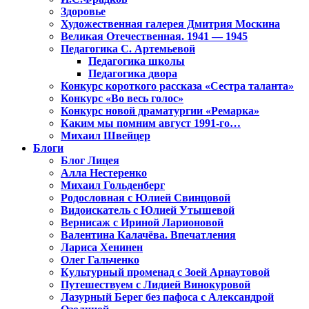
Здоровье
Художественная галерея Дмитрия Москина
Великая Отечественная. 1941 — 1945
Педагогика С. Артемьевой
Педагогика школы
Педагогика двора
Конкурс короткого рассказа «Сестра таланта»
Конкурс «Во весь голос»
Конкурс новой драматургии «Ремарка»
Каким мы помним август 1991-го…
Михаил Швейцер
Блоги
Блог Лицея
Алла Нестеренко
Михаил Гольденберг
Родословная с Юлией Свинцовой
Видоискатель с Юлией Утышевой
Вернисаж с Ириной Ларионовой
Валентина Калачёва. Впечатления
Лариса Хенинен
Олег Гальченко
Культурный променад с Зоей Арнаутовой
Путешествуем с Лидией Винокуровой
Лазурный Берег без пафоса с Александрой