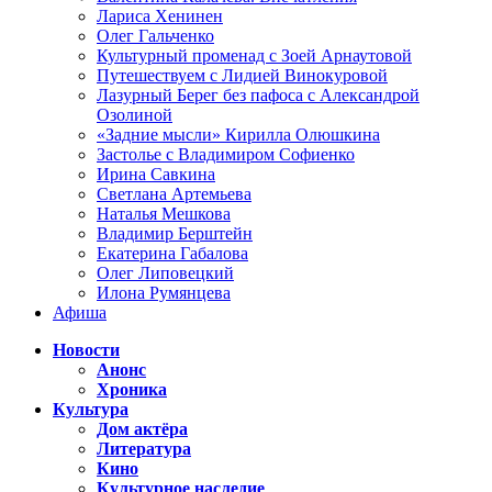
Лариса Хенинен
Олег Гальченко
Культурный променад с Зоей Арнаутовой
Путешествуем с Лидией Винокуровой
Лазурный Берег без пафоса с Александрой
Озолиной
«Задние мысли» Кирилла Олюшкина
Застолье с Владимиром Софиенко
Ирина Савкина
Светлана Артемьева
Наталья Мешкова
Владимир Берштейн
Екатерина Габалова
Олег Липовецкий
Илона Румянцева
Афиша
Новости
Анонс
Хроника
Культура
Дом актёра
Литература
Кино
Культурное наследие