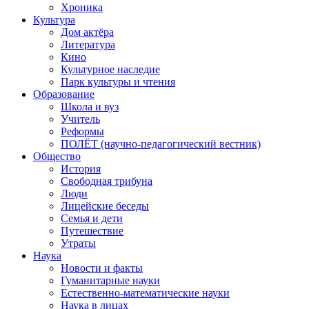
Хроника
Культура
Дом актёра
Литература
Кино
Культурное наследие
Парк культуры и чтения
Образование
Школа и вуз
Учитель
Реформы
ПОЛЁТ (научно-педагогический вестник)
Общество
История
Свободная трибуна
Люди
Лицейские беседы
Семья и дети
Путешествие
Утраты
Наука
Новости и факты
Гуманитарные науки
Естественно-математические науки
Наука в лицах