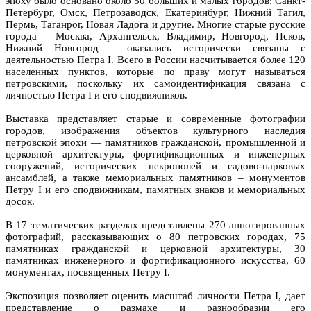
эпоху было основано около 50 больших и малых городов: Санкт-
Петербург, Омск, Петрозаводск, Екатеринбург, Нижний Тагил,
Пермь, Таганрог, Новая Ладога и другие. Многие старые русские
города – Москва, Архангельск, Владимир, Новгород, Псков,
Нижний Новгород – оказались исторически связаны с
деятельностью Петра I. Всего в России насчитывается более 120
населенных пунктов, которые по праву могут называться
петровскими, поскольку их самоидентификация связана с
личностью Петра I и его сподвижников.
Выставка представляет старые и современные фотографии
городов, изображения объектов культурного наследия
петровской эпохи — памятников гражданской, промышленной и
церковной архитектуры, фортификационных и инженерных
сооружений, исторических некрополей и садово-парковых
ансамблей, а также мемориальных памятников – монументов
Петру I и его сподвижникам, памятных знаков и мемориальных
досок.
В 17 тематических разделах представлены 270 аннотированных
фотографий, рассказывающих о 80 петровских городах, 75
памятниках гражданской и церковной архитектуры, 30
памятниках инженерного и фортификационного искусства, 60
монументах, посвященных Петру I.
Экспозиция позволяет оценить масштаб личности Петра I, дает
представление о размахе и разнообразии его