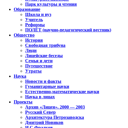
Парк культуры и чтения
Образование
Школа и вуз
Учитель
Реформы
ПОЛЁТ (научно-педагогический вестник)
Общество
История
Свободная трибуна
Люди
Лицейские беседы
Семья и дети
Путешествие
Утраты
Наука
Новости и факты
Гуманитарные науки
Естественно-математические науки
Наука в лицах
Проекты
Архив «Лицея». 2000 — 2003
Русский Север
Архитектура Петрозаводска
Дмитрий Новиков
И.С.Фрадков