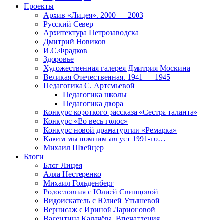
Проекты
Архив «Лицея». 2000 — 2003
Русский Север
Архитектура Петрозаводска
Дмитрий Новиков
И.С.Фрадков
Здоровье
Художественная галерея Дмитрия Москина
Великая Отечественная. 1941 — 1945
Педагогика С. Артемьевой
Педагогика школы
Педагогика двора
Конкурс короткого рассказа «Сестра таланта»
Конкурс «Во весь голос»
Конкурс новой драматургии «Ремарка»
Каким мы помним август 1991-го…
Михаил Швейцер
Блоги
Блог Лицея
Алла Нестеренко
Михаил Гольденберг
Родословная с Юлией Свинцовой
Видоискатель с Юлией Утышевой
Вернисаж с Ириной Ларионовой
Валентина Калачёва. Впечатления