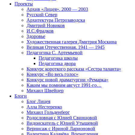
Проекты
Архив «Лицея». 2000 — 2003
Русский Север
Архитектура Петрозаводска
Дмитрий Новиков
И.С.Фрадков
Здоровье
Художественная галерея Дмитрия Москина
Великая Отечественная. 1941 — 1945
Педагогика С. Артемьевой
Педагогика школы
Педагогика двора
Конкурс короткого рассказа «Сестра таланта»
Конкурс «Во весь голос»
Конкурс новой драматургии «Ремарка»
Каким мы помним август 1991-го…
Михаил Швейцер
Блоги
Блог Лицея
Алла Нестеренко
Михаил Гольденберг
Родословная с Юлией Свинцовой
Видоискатель с Юлией Утышевой
Вернисаж с Ириной Ларионовой
Валентина Калачёва. Впечатления