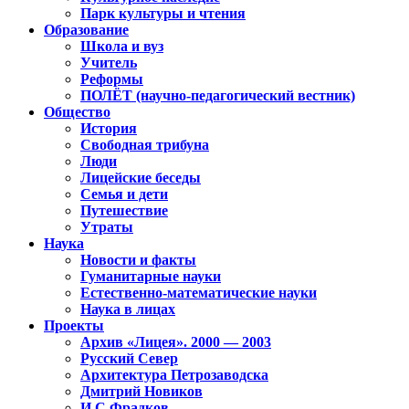
Парк культуры и чтения
Образование
Школа и вуз
Учитель
Реформы
ПОЛЁТ (научно-педагогический вестник)
Общество
История
Свободная трибуна
Люди
Лицейские беседы
Семья и дети
Путешествие
Утраты
Наука
Новости и факты
Гуманитарные науки
Естественно-математические науки
Наука в лицах
Проекты
Архив «Лицея». 2000 — 2003
Русский Север
Архитектура Петрозаводска
Дмитрий Новиков
И.С.Фрадков