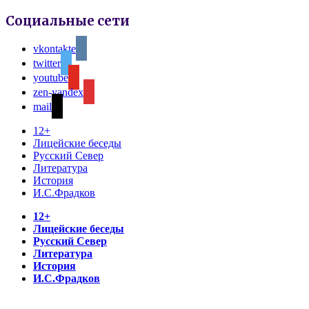
Социальные сети
vkontakte
twitter
youtube
zen-yandex
mail
12+
Лицейские беседы
Русский Север
Литература
История
И.С.Фрадков
12+
Лицейские беседы
Русский Север
Литература
История
И.С.Фрадков