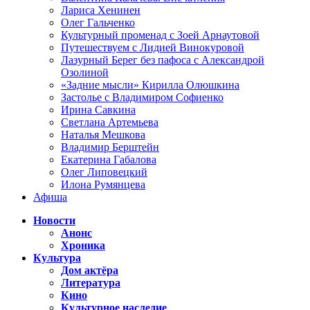
Лариса Хенинен
Олег Гальченко
Культурный променад с Зоей Арнаутовой
Путешествуем с Лидией Винокуровой
Лазурный Берег без пафоса с Александрой
Озолиной
«Задние мысли» Кирилла Олюшкина
Застолье с Владимиром Софиенко
Ирина Савкина
Светлана Артемьева
Наталья Мешкова
Владимир Берштейн
Екатерина Габалова
Олег Липовецкий
Илона Румянцева
Афиша
Новости
Анонс
Хроника
Культура
Дом актёра
Литература
Кино
Культурное наследие