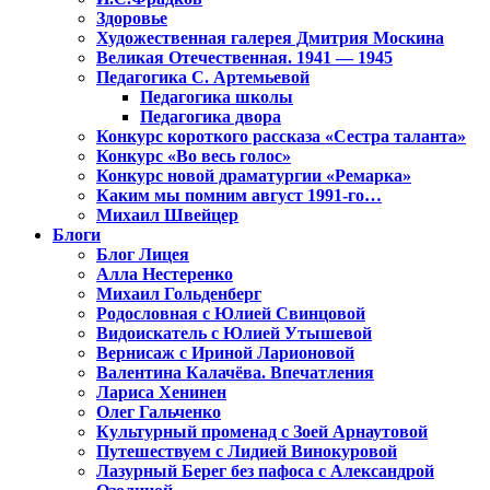
Здоровье
Художественная галерея Дмитрия Москина
Великая Отечественная. 1941 — 1945
Педагогика С. Артемьевой
Педагогика школы
Педагогика двора
Конкурс короткого рассказа «Сестра таланта»
Конкурс «Во весь голос»
Конкурс новой драматургии «Ремарка»
Каким мы помним август 1991-го…
Михаил Швейцер
Блоги
Блог Лицея
Алла Нестеренко
Михаил Гольденберг
Родословная с Юлией Свинцовой
Видоискатель с Юлией Утышевой
Вернисаж с Ириной Ларионовой
Валентина Калачёва. Впечатления
Лариса Хенинен
Олег Гальченко
Культурный променад с Зоей Арнаутовой
Путешествуем с Лидией Винокуровой
Лазурный Берег без пафоса с Александрой