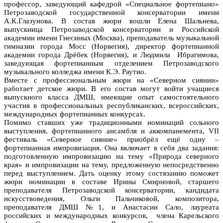
профессор, заведующий кафедрой «Специальное фортепиано»
Петрозаводской государственной консерватории имени
А.К.Глазунова. В состав жюри вошли Елена Шальнева,
выпускница Петрозаводской консерватории и Российской
академии имени Гнесиных (Москва), преподаватель музыкальной
гимназии города Мосс (Норвегия), директор фортепианной
академии города Дрёбек (Норвегия), и Людмила Ибрагимова,
заведующая фортепианным отделением Петрозаводского
музыкального колледжа имени К.Э. Раутио.
Вместе с профессиональным жюри на «Северном сиянии»
работает детское жюри. В его состав могут войти учащиеся
выпускного класса ДМШ, имеющие опыт самостоятельного
участия в профессиональных республиканских, всероссийских,
международных фортепианных конкурсах.
Помимо ставших уже традиционными номинаций сольного
выступления, фортепианного ансамбля и аккомпанемента, VII
фестиваль «Северное сияние» приобрёл ещё одну –
фортепианная импровизация. Она включает в себя два задания:
подготовленную импровизацию на тему «Природа северного
края» и импровизации на тему, предложенную непосредственно
перед выступлением. Дать оценку этому состязанию поможет
жюри номинации в составе Ирины Смирновой, старшего
преподавателя Петрозаводской консерватории, кандидата
искусствоведения, Ольги Пальчиковой, композитора,
преподавателя ДМШ №1, и Анастасии Сало, лауреата
российских и международных конкурсов, члена Карельского