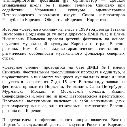
{hsimage|Логотип фестиваля ||||} Организатор — Детская
музыкальная школа №1 имени Гельмера Синисало при
содействии Управления культуры администрации
Петрозаводского городского округа, Союза композиторов
Республики Карелия и Общества «Карелия – Норвегия».
История «Северного сияния» началась в 1999 году, когда Татьяна
Викторовна Богданова (в ту пору директор ДМШ №1) и Елена
Николаевна Шальнева провели детский фестиваль на основе
изучения музыкальной культуры Карелии и стран Баренц-
региона. Нам близки ладово-гармонические сочетания и
ритмические особенности музыкального фольклора северных
стран.
«Северное сияние» проводится на базе ДМШ №1 имени
Синисало. Фестивальные прослушивания проходят в один тур, и
поучаствовать в них могут учащиеся музыкальных школ и школ
искусств в возрасте о
т 7 до 15 лет
. В этом году заявки на
фестиваль пришли из Норвегии, Финляндии, Санкт-Петербурга,
Мурманска, Москвы и Московской области, Рязани,
Северодвинска и, конечно, из школ Петрозаводска и республики.
Программа выступления включает в себя исполнение двух
разнохарактерных пьес, одна из которых – композитора Баренц-
региона или Карелии.
Председателем профессионального жюри является Виктор
Портной, заслуженный деятель искусств России и Карелии,