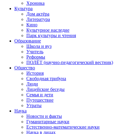
Хроника
Культура
Дом актёра
Литература
Кино
Культурное наследие
Парк культуры и чтения
Образование
Школа и вуз
Учитель
Реформы
ПОЛЁТ (научно-педагогический вестник)
Общество
История
Свободная трибуна
Люди
Лицейские беседы
Семья и дети
Путешествие
Утраты
Наука
Новости и факты
Гуманитарные науки
Естественно-математические науки
Наука в лицах