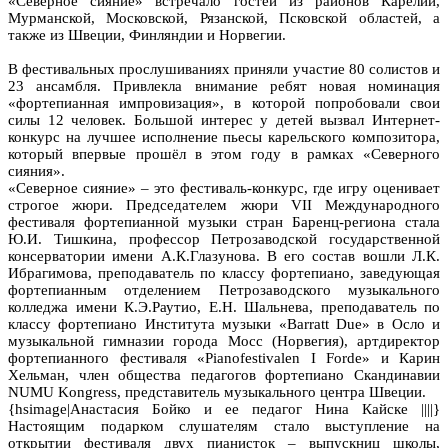
«Северное сияние» встречало гостей из районов Карелии,
Мурманской, Московской, Рязанской, Псковской областей, а
также из Швеции, Финляндии и Норвегии.
В фестивальных прослушиваниях приняли участие 80 солистов и
23 ансамбля. Привлекла внимание ребят новая номинация
«фортепианная импровизация», в которой попробовали свои
силы 12 человек. Большой интерес у детей вызвал Интернет-
конкурс на лучшее исполнение пьесы карельского композитора,
который впервые прошёл в этом году в рамках «Северного
сияния».
«Северное сияние» – это фестиваль-конкурс, где игру оценивает
строгое жюри. Председателем жюри VII Международного
фестиваля фортепианной музыки стран Баренц-региона стала
Ю.И. Тишкина, профессор Петрозаводской государственной
консерватории имени А.К.Глазунова. В его состав вошли Л.К.
Ибрагимова, преподаватель по классу фортепиано, заведующая
фортепианным отделением Петрозаводского музыкального
колледжа имени К.Э.Раутио, Е.Н. Шальнева, преподаватель по
классу фортепиано Института музыки «Barratt Due» в Осло и
музыкальной гимназии города Мосс (Норвегия), артдиректор
фортепианного фестиваля «Pianofestivalen I Forde» и Карин
Хельман, член общества педагогов фортепиано Скандинавии
NUMU Kongress, представитель музыкального центра Швеции.
{hsimage|Анастасия Бойко и ее педагог Нина Кайске ||||}
Настоящим подарком слушателям стало выступление на
открытии фестиваля двух пианисток – выпускниц школы,