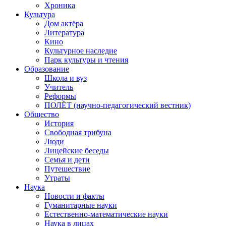
Хроника
Культура
Дом актёра
Литература
Кино
Культурное наследие
Парк культуры и чтения
Образование
Школа и вуз
Учитель
Реформы
ПОЛЁТ (научно-педагогический вестник)
Общество
История
Свободная трибуна
Люди
Лицейские беседы
Семья и дети
Путешествие
Утраты
Наука
Новости и факты
Гуманитарные науки
Естественно-математические науки
Наука в лицах