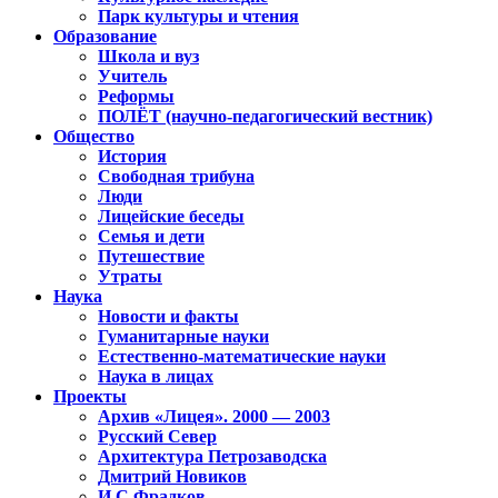
Парк культуры и чтения
Образование
Школа и вуз
Учитель
Реформы
ПОЛЁТ (научно-педагогический вестник)
Общество
История
Свободная трибуна
Люди
Лицейские беседы
Семья и дети
Путешествие
Утраты
Наука
Новости и факты
Гуманитарные науки
Естественно-математические науки
Наука в лицах
Проекты
Архив «Лицея». 2000 — 2003
Русский Север
Архитектура Петрозаводска
Дмитрий Новиков
И.С.Фрадков