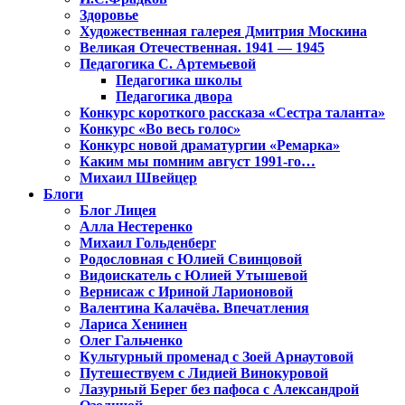
Здоровье
Художественная галерея Дмитрия Москина
Великая Отечественная. 1941 — 1945
Педагогика С. Артемьевой
Педагогика школы
Педагогика двора
Конкурс короткого рассказа «Сестра таланта»
Конкурс «Во весь голос»
Конкурс новой драматургии «Ремарка»
Каким мы помним август 1991-го…
Михаил Швейцер
Блоги
Блог Лицея
Алла Нестеренко
Михаил Гольденберг
Родословная с Юлией Свинцовой
Видоискатель с Юлией Утышевой
Вернисаж с Ириной Ларионовой
Валентина Калачёва. Впечатления
Лариса Хенинен
Олег Гальченко
Культурный променад с Зоей Арнаутовой
Путешествуем с Лидией Винокуровой
Лазурный Берег без пафоса с Александрой