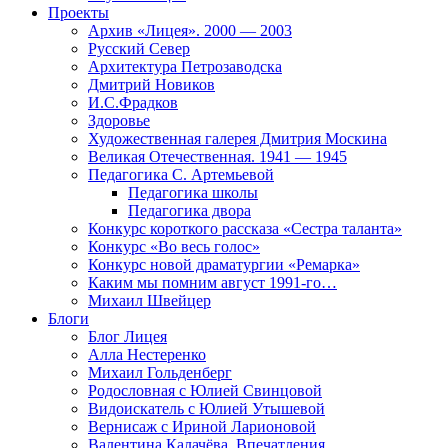
Проекты
Архив «Лицея». 2000 — 2003
Русский Север
Архитектура Петрозаводска
Дмитрий Новиков
И.С.Фрадков
Здоровье
Художественная галерея Дмитрия Москина
Великая Отечественная. 1941 — 1945
Педагогика С. Артемьевой
Педагогика школы
Педагогика двора
Конкурс короткого рассказа «Сестра таланта»
Конкурс «Во весь голос»
Конкурс новой драматургии «Ремарка»
Каким мы помним август 1991-го…
Михаил Швейцер
Блоги
Блог Лицея
Алла Нестеренко
Михаил Гольденберг
Родословная с Юлией Свинцовой
Видоискатель с Юлией Утышевой
Вернисаж с Ириной Ларионовой
Валентина Калачёва. Впечатления