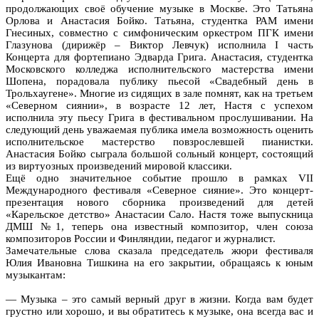
продолжающих своё обучение музыке в Москве. Это Татьяна
Орлова и Анастасия Бойко. Татьяна, студентка РАМ имени
Гнесиных, совместно с симфоническим оркестром ПГК имени
Глазунова (дирижёр – Виктор Левчук) исполнила I часть
Концерта для фортепиано Эдварда Грига. Анастасия, студентка
Московского колледжа исполнительского мастерства имени
Шопена, порадовала публику пьесой «Свадебный день в
Трольхаугене». Многие из сидящих в зале помнят, как на третьем
«Северном сиянии», в возрасте 12 лет, Настя с успехом
исполнила эту пьесу Грига в фестивальном прослушивании. На
следующий день уважаемая публика имела возможность оценить
исполнительское мастерство повзрослевшей пианистки.
Анастасия Бойко сыграла большой сольный концерт, состоящий
из виртуозных произведений мировой классики.
Ещё одно значительное событие прошло в рамках VII
Международного фестиваля «Северное сияние». Это концерт-
презентация нового сборника произведений для детей
«Карельское детство» Анастасии Сало. Настя тоже выпускница
ДМШ №1, теперь она известный композитор, член союза
композиторов России и Финляндии, педагог и журналист.
Замечательные слова сказала председатель жюри фестиваля
Юлия Ивановна Тишкина на его закрытии, обращаясь к юным
музыкантам:
— Музыка – это самый верный друг в жизни. Когда вам будет
грустно или хорошо, и вы обратитесь к музыке, она всегда вас и