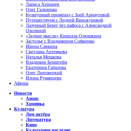
Лариса Хенинен
Олег Гальченко
Культурный променад с Зоей Арнаутовой
Путешествуем с Лидией Винокуровой
Лазурный Берег без пафоса с Александрой
Озолиной
«Задние мысли» Кирилла Олюшкина
Застолье с Владимиром Софиенко
Ирина Савкина
Светлана Артемьева
Наталья Мешкова
Владимир Берштейн
Екатерина Габалова
Олег Липовецкий
Илона Румянцева
Афиша
Новости
Анонс
Хроника
Культура
Дом актёра
Литература
Кино
Культурное наследие