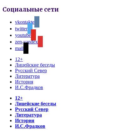
Социальные сети
vkontakte
twitter
youtube
zen-yandex
mail
12+
Лицейские беседы
Русский Север
Литература
История
И.С.Фрадков
12+
Лицейские беседы
Русский Север
Литература
История
И.С.Фрадков