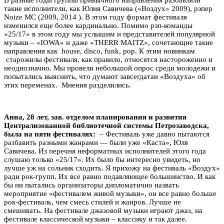
такие исполнители, как Юлия Савичева («Воздух» 2009), рэпер
Noize MC (2009, 2014 ). В этом году формат фестиваля
изменился еще более кардинально. Помимо рэп-команды
«25/17» в этом году мы услышим и представителей популярной
музыки – «IOWA» и даже «THERR MAITZ», сочетающие такие
направления как house, disco, funk, pop. К этим новинкам
старожилы фестиваля, как правило, относятся настороженно и
неоднозначно. Мы провели небольшой опрос среди молодежи и
попытались выяснить, что думают завсегдатаи «Воздуха» об
этих переменах. Мнения разделились.
Анна, 28 лет, зав. отделом планирования и развития
Централизованной библиотечной системы Петрозаводска,
была на пяти фестивалях:
– Фестиваль уже давно пытаются
разбавить разными жанрами — были уже «Каста», Юля
Савичева. Из перечня неформатных исполнителей этого года
слушаю только «25/17». Их было бы интересно увидеть, но
лучше уж на сольник сходить. Я прихожу на фестиваль «Воздух»
ради рок-групп. Их все равно подавляющее большинство. И как
бы ни пытались организаторы дипломатично назвать
мероприятие «фестивалем живой музыки», он все равно больше
рок-фестиваль, чем смесь стилей и жанров. Лучше не
смешивать. На фестивале джазовой музыки играют джаз, на
фестивале классической музыки – классику и так далее.