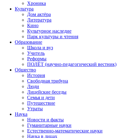
Хроника
Культура
Дом актёра
Литература
Кино
Культурное наследие
Парк культуры и чтения
Образование
Школа и вуз
Учитель
Реформы
ПОЛЁТ (научно-педагогический вестник)
Общество
История
Свободная трибуна
Люди
Лицейские беседы
Семья и дети
Путешествие
Утраты
Наука
Новости и факты
Гуманитарные науки
Естественно-математические науки
Наука в лицах