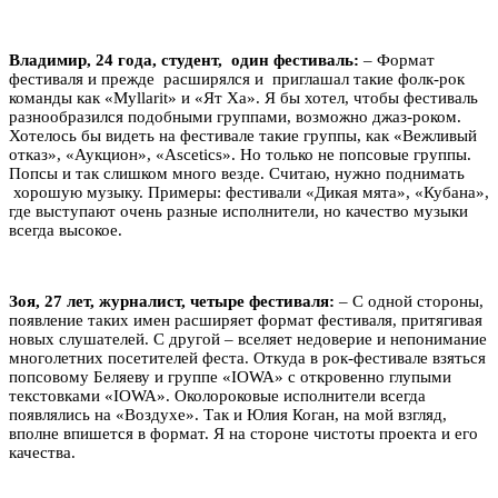
Владимир, 24 года, студент, один фестиваль:
– Формат
фестиваля и прежде расширялся и приглашал такие фолк-рок
команды как «Myllarit» и «Ят Ха». Я бы хотел, чтобы фестиваль
разнообразился подобными группами, возможно джаз-роком.
Хотелось бы видеть на фестивале такие группы, как «Вежливый
отказ», «Аукцион», «Ascetics». Но только не попсовые группы.
Попсы и так слишком много везде. Считаю, нужно поднимать
хорошую музыку. Примеры: фестивали «Дикая мята», «Кубана»,
где выступают очень разные исполнители, но качество музыки
всегда высокое.
Зоя, 27 лет, журналист, четыре фестиваля:
– С одной стороны,
появление таких имен расширяет формат фестиваля, притягивая
новых слушателей. С другой – вселяет недоверие и непонимание
многолетних посетителей феста. Откуда в рок-фестивале взяться
попсовому Беляеву и группе «IOWA» с откровенно глупыми
текстовками «IOWA». Околороковые исполнители всегда
появлялись на «Воздухе». Так и Юлия Коган, на мой взгляд,
вполне впишется в формат. Я на стороне чистоты проекта и его
качества.