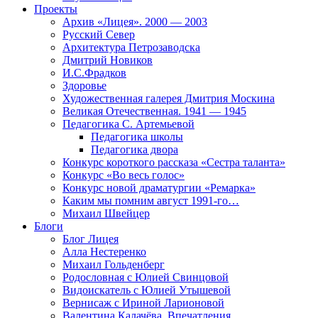
Проекты
Архив «Лицея». 2000 — 2003
Русский Север
Архитектура Петрозаводска
Дмитрий Новиков
И.С.Фрадков
Здоровье
Художественная галерея Дмитрия Москина
Великая Отечественная. 1941 — 1945
Педагогика С. Артемьевой
Педагогика школы
Педагогика двора
Конкурс короткого рассказа «Сестра таланта»
Конкурс «Во весь голос»
Конкурс новой драматургии «Ремарка»
Каким мы помним август 1991-го…
Михаил Швейцер
Блоги
Блог Лицея
Алла Нестеренко
Михаил Гольденберг
Родословная с Юлией Свинцовой
Видоискатель с Юлией Утышевой
Вернисаж с Ириной Ларионовой
Валентина Калачёва. Впечатления