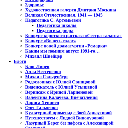
Здоровье
Художественная галерея Дмитрия Москина
Великая Отечественная. 1941 — 1945
Педагогика С. Артемьевой
Педагогика школы
Педагогика двора
Конкурс короткого рассказа «Сестра таланта»
Конкурс «Во весь голос»
Конкурс новой драматургии «Ремарка»
Каким мы помним август 1991-го…
Михаил Швейцер
Блоги
Блог Лицея
Алла Нестеренко
Михаил Гольденберг
Родословная с Юлией Свинцовой
Видоискатель с Юлией Утышевой
Вернисаж с Ириной Ларионовой
Валентина Калачёва. Впечатления
Лариса Хенинен
Олег Гальченко
Культурный променад с Зоей Арнаутовой
Путешествуем с Лидией Винокуровой
Лазурный Берег без пафоса с Александрой