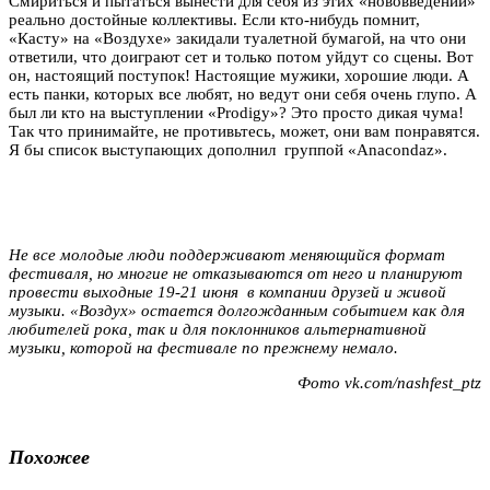
Смириться и пытаться вынести для себя из этих «нововведений»
реально достойные коллективы. Если кто-нибудь помнит,
«Касту» на «Воздухе» закидали туалетной бумагой, на что они
ответили, что доиграют сет и только потом уйдут со сцены. Вот
он, настоящий поступок! Настоящие мужики, хорошие люди. А
есть панки, которых все любят, но ведут они себя очень глупо. А
был ли кто на выступлении «Prodigy»? Это просто дикая чума!
Так что принимайте, не противьтесь, может, они вам понравятся.
Я бы список выступающих дополнил группой «Anacondaz».
Не все молодые люди поддерживают меняющийся формат
фестиваля, но многие не отказываются от него и планируют
провести выходные 19-21 июня в компании друзей и живой
музыки. «Воздух» остается долгожданным событием как для
любителей рока, так и для поклонников альтернативной
музыки, которой на фестивале по прежнему немало.
Фото vk.com/nashfest_ptz
Похожее