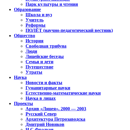
Парк культуры и чтения
Образование
Школа и вуз
Учитель
Реформы
ПОЛЁТ (научно-педагогический вестник)
Общество
История
Свободная трибуна
Люди
Лицейские беседы
Семья и дети
Путешествие
Утраты
Наука
Новости и факты
Гуманитарные науки
Естественно-математические науки
Наука в лицах
Проекты
Архив «Лицея». 2000 — 2003
Русский Север
Архитектура Петрозаводска
Дмитрий Новиков
И.С.Фрадков