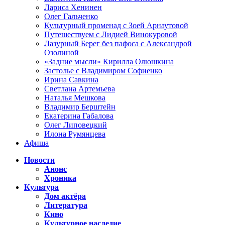
Лариса Хенинен
Олег Гальченко
Культурный променад с Зоей Арнаутовой
Путешествуем с Лидией Винокуровой
Лазурный Берег без пафоса с Александрой
Озолиной
«Задние мысли» Кирилла Олюшкина
Застолье с Владимиром Софиенко
Ирина Савкина
Светлана Артемьева
Наталья Мешкова
Владимир Берштейн
Екатерина Габалова
Олег Липовецкий
Илона Румянцева
Афиша
Новости
Анонс
Хроника
Культура
Дом актёра
Литература
Кино
Культурное наследие