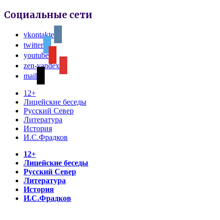
Социальные сети
vkontakte
twitter
youtube
zen-yandex
mail
12+
Лицейские беседы
Русский Север
Литература
История
И.С.Фрадков
12+
Лицейские беседы
Русский Север
Литература
История
И.С.Фрадков