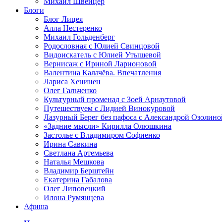
Михаил Швейцер
Блоги
Блог Лицея
Алла Нестеренко
Михаил Гольденберг
Родословная с Юлией Свинцовой
Видоискатель с Юлией Утышевой
Вернисаж с Ириной Ларионовой
Валентина Калачёва. Впечатления
Лариса Хенинен
Олег Гальченко
Культурный променад с Зоей Арнаутовой
Путешествуем с Лидией Винокуровой
Лазурный Берег без пафоса с Александрой Озолино
«Задние мысли» Кирилла Олюшкина
Застолье с Владимиром Софиенко
Ирина Савкина
Светлана Артемьева
Наталья Мешкова
Владимир Берштейн
Екатерина Габалова
Олег Липовецкий
Илона Румянцева
Афиша