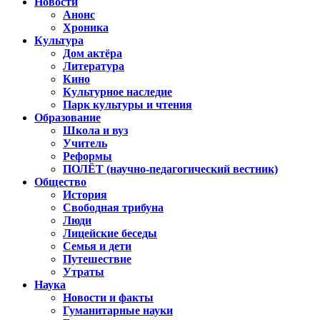
Новости
Анонс
Хроника
Культура
Дом актёра
Литература
Кино
Культурное наследие
Парк культуры и чтения
Образование
Школа и вуз
Учитель
Реформы
ПОЛЁТ (научно-педагогический вестник)
Общество
История
Свободная трибуна
Люди
Лицейские беседы
Семья и дети
Путешествие
Утраты
Наука
Новости и факты
Гуманитарные науки