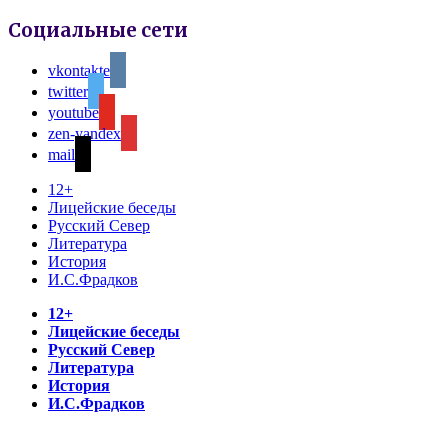
Социальные сети
vkontakte
twitter
youtube
zen-yandex
mail
12+
Лицейские беседы
Русский Север
Литература
История
И.С.Фрадков
12+
Лицейские беседы
Русский Север
Литература
История
И.С.Фрадков