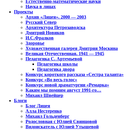
Естественно-математические науки
Наука в лицах
Проекты
Архив «Лицея». 2000 — 2003
Русский Север
Архитектура Петрозаводска
Дмитрий Новиков
И.С.Фрадков
Здоровье
Художественная галерея Дмитрия Москина
Великая Отечественная. 1941 — 1945
Педагогика С. Артемьевой
Педагогика школы
Педагогика двора
Конкурс короткого рассказа «Сестра таланта»
Конкурс «Во весь голос»
Конкурс новой драматургии «Ремарка»
Каким мы помним август 1991-го…
Михаил Швейцер
Блоги
Блог Лицея
Алла Нестеренко
Михаил Гольденберг
Родословная с Юлией Свинцовой
Видоискатель с Юлией Утышевой