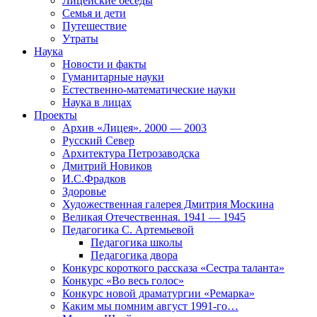
Лицейские беседы
Семья и дети
Путешествие
Утраты
Наука
Новости и факты
Гуманитарные науки
Естественно-математические науки
Наука в лицах
Проекты
Архив «Лицея». 2000 — 2003
Русский Север
Архитектура Петрозаводска
Дмитрий Новиков
И.С.Фрадков
Здоровье
Художественная галерея Дмитрия Москина
Великая Отечественная. 1941 — 1945
Педагогика С. Артемьевой
Педагогика школы
Педагогика двора
Конкурс короткого рассказа «Сестра таланта»
Конкурс «Во весь голос»
Конкурс новой драматургии «Ремарка»
Каким мы помним август 1991-го…